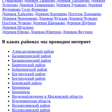
Сумароково
Деревня Тараново
Деревня Тарханово
Деревня
Телепово
Деревня Тимирязево
Деревня Тураково
Деревня
Федорково
Село Фоминки
Деревня Хабалёво
Деревня Хорошево
Посёлок Хорошево
Деревня Черненково
Деревня Чудская
Деревня Чулково
Посёлок Чулково
Деревня Шаньково
Деревня Шубино
Деревня Шуклино
Деревня Юрово
Деревня Юрятино
Деревня Якутино
В каких районах мы проводим интернет
Александровский район
Балашихинский район
Балашихинский район
Барятинский район
Бобынинский район
Богородский район
Богородский район
Боровский район
Бронницы
Бронницы
Видеонаблюдение в Московской области
Владимирская область
Волоколамский район
Волоколамский район