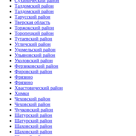
Сухинический район
Талдомский район
Талдомский район
Тарусский район
Тверская область
Торжокский район
Торопецкий район
Тутаевский район
Угличский район
Удомельский район
Ульяновский район
Ухоловский район
Ферзиковский район
Фировский район
Фрязино
Фрязино
Хвастовический район
Химки
Чеховский район
Чеховский район
Чучковский район
Шатурский район
Шатурский район
Шаховский район
Шаховский район