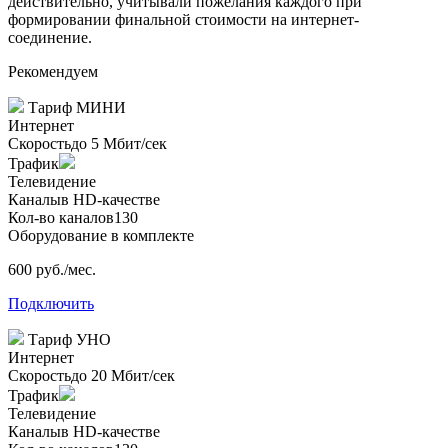
действительно, учитывали пожелания каждого при
формировании финальной стоимости на интернет-
соединение.
Рекомендуем
Тариф
МИНИ
Интернет
Скорость
до 5 Мбит/сек
Трафик
Телевидение
Каналы
в HD-качестве
Кол-во каналов
130
Оборудование в комплекте
600 руб./мес.
Подключить
Тариф
УНО
Интернет
Скорость
до 20 Мбит/сек
Трафик
Телевидение
Каналы
в HD-качестве