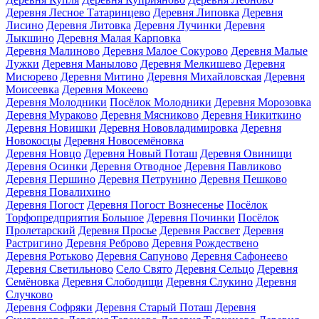
Деревня Лесное Татаринцево
Деревня Липовка
Деревня
Лисино
Деревня Литовка
Деревня Лучинки
Деревня
Лыкшино
Деревня Малая Карповка
Деревня Малиново
Деревня Малое Сокурово
Деревня Малые
Лужки
Деревня Манылово
Деревня Мелкишево
Деревня
Мисюрево
Деревня Митино
Деревня Михайловская
Деревня
Моисеевка
Деревня Мокеево
Деревня Молодники
Посёлок Молодники
Деревня Морозовка
Деревня Мураково
Деревня Мясниково
Деревня Никиткино
Деревня Новишки
Деревня Нововладимировка
Деревня
Новокосцы
Деревня Новосемёновка
Деревня Новцо
Деревня Новый Поташ
Деревня Овинищи
Деревня Осинки
Деревня Отводное
Деревня Павликово
Деревня Першино
Деревня Петрунино
Деревня Пешково
Деревня Повалихино
Деревня Погост
Деревня Погост Вознесенье
Посёлок
Торфопредприятия Большое
Деревня Починки
Посёлок
Пролетарский
Деревня Просье
Деревня Рассвет
Деревня
Растригино
Деревня Реброво
Деревня Рождествено
Деревня Ротьково
Деревня Сапуново
Деревня Сафонеево
Деревня Светильново
Село Свято
Деревня Сельцо
Деревня
Семёновка
Деревня Слободищи
Деревня Слукино
Деревня
Случково
Деревня Софряки
Деревня Старый Поташ
Деревня