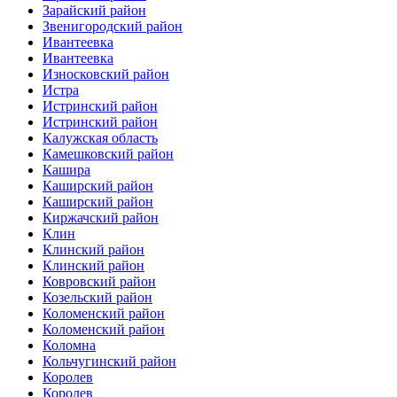
Зарайский район
Звенигородский район
Ивантеевка
Ивантеевка
Износковский район
Истра
Истринский район
Истринский район
Калужская область
Камешковский район
Кашира
Каширский район
Каширский район
Киржачский район
Клин
Клинский район
Клинский район
Ковровский район
Козельский район
Коломенский район
Коломенский район
Коломна
Кольчугинский район
Королев
Королев