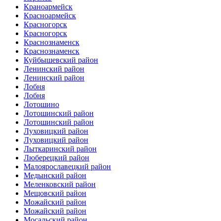
Краноармейск
Красноармейск
Красногорск
Красногорск
Краснознаменск
Краснознаменск
Куйбышевский район
Ленинский район
Ленинский район
Лобня
Лобня
Лотошино
Лотошинский район
Лотошинский район
Луховицкий район
Луховицкий район
Лыткаринский район
Люберецкий район
Малоярославецкий район
Медынский район
Меленковский район
Мещовский район
Можайский район
Можайский район
Мосальский район