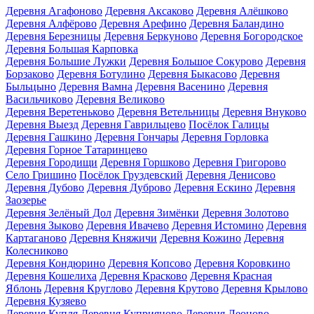
Деревня Агафоново
Деревня Аксаково
Деревня Алёшково
Деревня Алфёрово
Деревня Арефино
Деревня Баландино
Деревня Березницы
Деревня Беркуново
Деревня Богородское
Деревня Большая Карповка
Деревня Большие Лужки
Деревня Большое Сокурово
Деревня
Борзаково
Деревня Ботулино
Деревня Быкасово
Деревня
Быльцыно
Деревня Вамна
Деревня Васенино
Деревня
Васильчиково
Деревня Великово
Деревня Веретеньково
Деревня Ветельницы
Деревня Внуково
Деревня Выезд
Деревня Гаврильцево
Посёлок Галицы
Деревня Гашкино
Деревня Гончары
Деревня Горловка
Деревня Горное Татаринцево
Деревня Городищи
Деревня Горшково
Деревня Григорово
Село Гришино
Посёлок Груздевский
Деревня Денисово
Деревня Дубово
Деревня Дуброво
Деревня Ескино
Деревня
Заозерье
Деревня Зелёный Дол
Деревня Зимёнки
Деревня Золотово
Деревня Зыково
Деревня Ивачево
Деревня Истомино
Деревня
Картаганово
Деревня Княжичи
Деревня Кожино
Деревня
Колесниково
Деревня Кондюрино
Деревня Копсово
Деревня Коровкино
Деревня Кошелиха
Деревня Красково
Деревня Красная
Яблонь
Деревня Круглово
Деревня Крутово
Деревня Крылово
Деревня Кузяево
Деревня Купля
Деревня Куприяново
Деревня Леоново