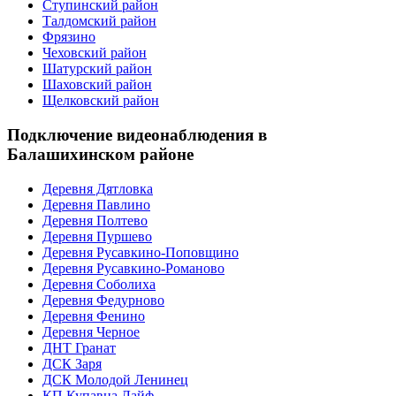
Ступинский район
Талдомский район
Фрязино
Чеховский район
Шатурский район
Шаховский район
Щелковский район
Подключение видеонаблюдения в
Балашихинском районе
Деревня Дятловка
Деревня Павлино
Деревня Полтево
Деревня Пуршево
Деревня Русавкино-Поповщино
Деревня Русавкино-Романово
Деревня Соболиха
Деревня Федурново
Деревня Фенино
Деревня Черное
ДНТ Гранат
ДСК Заря
ДСК Молодой Ленинец
КП Купавна Лайф