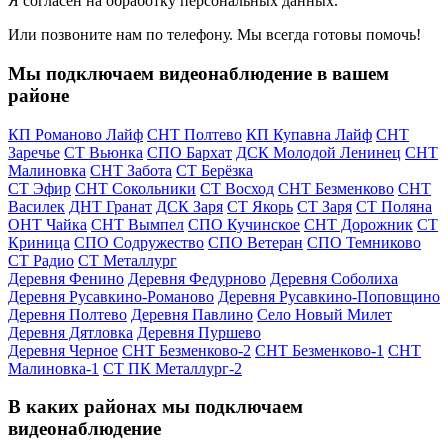
Я согласен на обработку персональных данных.
Или позвоните нам по телефону. Мы всегда готовы помочь!
Мы подключаем видеонаблюдение в вашем
районе
КП Романово Лайф
СНТ Полтево
КП Купавна Лайф
СНТ
Заречье
СТ Вьюнка
СПО Бархат
ДСК Молодой Ленинец
СНТ
Малиновка
СНТ Забота
СТ Берёзка
СТ Эфир
СНТ Сокольники
СТ Восход
СНТ Безменково
СНТ
Василек
ДНТ Гранат
ДСК Заря
СТ Якорь
СТ Заря
СТ Поляна
ОНТ Чайка
СНТ Вымпел
СПО Кучинское
СНТ Дорожник
СТ
Криница
СПО Содружество
СПО Ветеран
СПО Темниково
СТ Радио
СТ Металлург
Деревня Фенино
Деревня Федурново
Деревня Соболиха
Деревня Русавкино-Романово
Деревня Русавкино-Поповщино
Деревня Полтево
Деревня Павлино
Село Новый Милет
Деревня Дятловка
Деревня Пуршево
Деревня Черное
СНТ Безменково-2
СНТ Безменково-1
СНТ
Малиновка-1
СТ ПК Металлург-2
В каких районах мы подключаем
видеонаблюдение