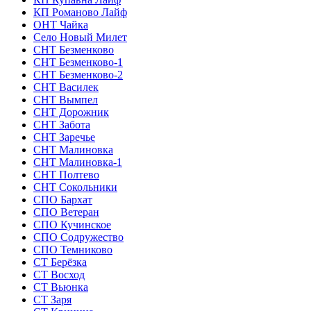
КП Романово Лайф
ОНТ Чайка
Село Новый Милет
СНТ Безменково
СНТ Безменково-1
СНТ Безменково-2
СНТ Василек
СНТ Вымпел
СНТ Дорожник
СНТ Забота
СНТ Заречье
СНТ Малиновка
СНТ Малиновка-1
СНТ Полтево
СНТ Сокольники
СПО Бархат
СПО Ветеран
СПО Кучинское
СПО Содружество
СПО Темниково
СТ Берёзка
СТ Восход
СТ Вьюнка
СТ Заря