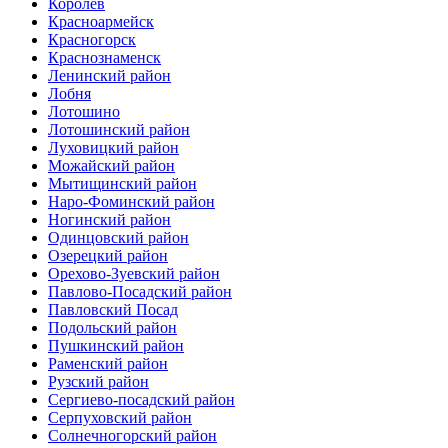
Королев
Красноармейск
Красногорск
Краснознаменск
Ленинский район
Лобня
Лотошино
Лотошинский район
Луховицкий район
Можайский район
Мытищинский район
Наро-Фоминский район
Ногинский район
Одинцовский район
Озерецкий район
Орехово-Зуевский район
Павлово-Посадский район
Павловский Посад
Подольский район
Пушкинский район
Раменский район
Рузский район
Сергиево-посадский район
Серпуховский район
Солнечногорский район