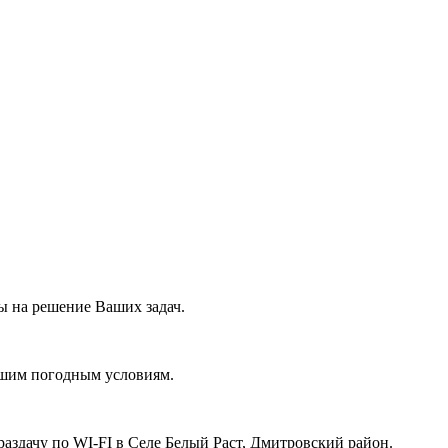
 на решение Ваших задач.
ашим погодным условиям.
аздачу по WI-FI в Селе Белый Раст, Дмитровский район.