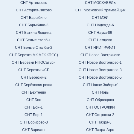
СНТ Артемьево
СНТ МОСКАБЕЛЬ
СНТ Астурия-Ляхово
СНТ Московский трамвайщик
СНТ Барыбино
СНТ МЭИ
СНТ Барыбино-3
СНТ Надежда-6
СНТ Батина Лощина
СНТ Наука-89
СНТ Белые столбы
СНТ Немцово
СНТ Белые Столбы-2
СНТ НИИГРАФИТ
СНТ Березка МК МГК КПСС)
СНТ Новое Востряково
СНТ Березки НПОСатурн
СНТ Новое Востряково-1
СНТ Березки ФСБ
СНТ Новое Востряково-3
СНТ Березки-2
СНТ Новое Востряково-5
СНТ Берёзовая роща
СНТ Новое Заборье'
СНТ Бехтеево
СНТ Новь
СНТ Бон
СНТ Образцово
СНТ Бон-1
СНТ ОСТРОЖКИ
СНТ Бор-1
СНТ Острожки-2
СНТ Борисово-3
СНТ Пахра-3
СНТ Вариант
СНТ Пахра-Агро