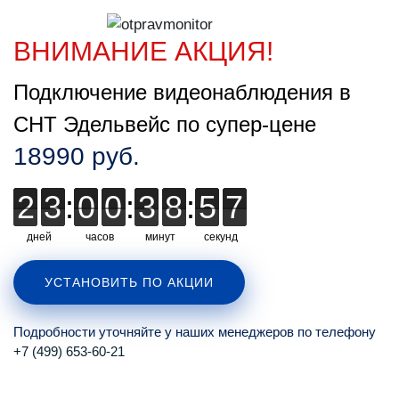
ВНИМАНИЕ АКЦИЯ!
Подключение видеонаблюдения в
СНТ Эдельвейс по супер-цене
18990 руб.
2
2
3
3
:
0
0
0
0
:
3
3
8
8
8
:
5
5
5
6
7
6
дней
часов
минут
секунд
УСТАНОВИТЬ ПО АКЦИИ
Подробности уточняйте у наших менеджеров по телефону
+7 (499) 653-60-21