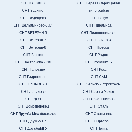
СНТ ВАСИЛЁК
СНТ Первая Образцовая
СНТ Васхнил
типография
СНТ Ведищево
СНТ Петух
СНТ Вельяминово-3ИЛ
СНТ Пирамида
СНТ ВЕТЕРАН 5
СНТ Подшипниковец
СНТ Ветеран-7
СНТ Поляна-3
СНТ Ветеран-8
СНТ Пресса
СНТ Востец
СНТ Радио
СНТ Востряково-ЗИЛ
СНТ Ромашка-5
СНТ Гальчино
СНТ Рось
СНТ Гидрогеолог
СНТ САМ
СНТ ГИПРОВУЗ
СНТ Сельский строитель
СНТ Данилово
СНТ Серп и Молот
СНТ ДОЛ
СНТ Сокольниково
СНТ Домодедовец
СНТ Сталь
СНТ Дружба Михайловское
СНТ Степыгино
СНТ Дружба-67
СНТ Сырьево-1
СНТ ДружбаМГУ
СНТ Тайга