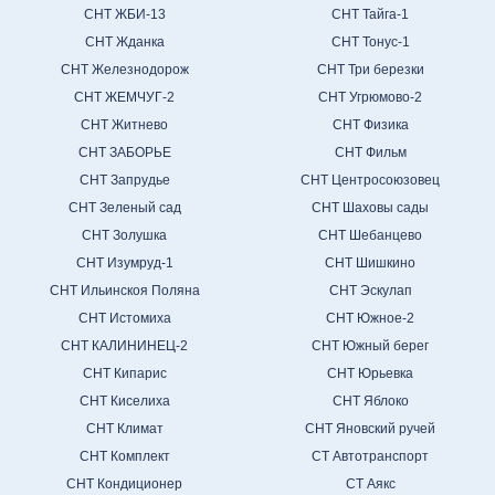
СНТ ЖБИ-13
СНТ Тайга-1
СНТ Жданка
СНТ Тонус-1
СНТ Железнодорож
СНТ Три березки
СНТ ЖЕМЧУГ-2
СНТ Угрюмово-2
СНТ Житнево
СНТ Физика
СНТ ЗАБОРЬЕ
СНТ Фильм
СНТ Запрудье
СНТ Центросоюзовец
СНТ Зеленый сад
СНТ Шаховы сады
СНТ Золушка
СНТ Шебанцево
СНТ Изумруд-1
СНТ Шишкино
СНТ Ильинскоя Поляна
СНТ Эскулап
СНТ Истомиха
СНТ Южное-2
СНТ КАЛИНИНЕЦ-2
СНТ Южный берег
СНТ Кипарис
СНТ Юрьевка
СНТ Киселиха
СНТ Яблоко
СНТ Климат
СНТ Яновский ручей
СНТ Комплект
СТ Автотранспорт
СНТ Кондиционер
СТ Аякс