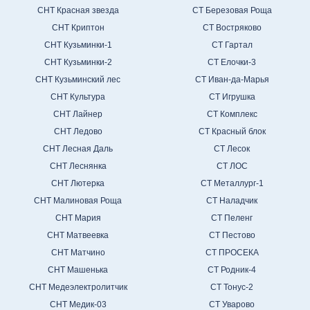
СНТ Красная звезда
СТ Березовая Роща
СНТ Криптон
СТ Востряково
СНТ Кузьминки-1
СТ Гартал
СНТ Кузьминки-2
СТ Елочки-3
СНТ Кузьминский лес
СТ Иван-да-Марья
СНТ Культура
СТ Игрушка
СНТ Лайнер
СТ Комплекс
СНТ Ледово
СТ Красный блок
СНТ Лесная Даль
СТ Лесок
СНТ Леснянка
СТ ЛОС
СНТ Лютерка
СТ Металлург-1
СНТ Малиновая Роща
СТ Наладчик
СНТ Мария
СТ Пеленг
СНТ Матвеевка
СТ Пестово
СНТ Матчино
СТ ПРОСЕКА
СНТ Машенька
СТ Родник-4
СНТ Медеэлектролитчик
СТ Тонус-2
СНТ Медик-03
СТ Уварово