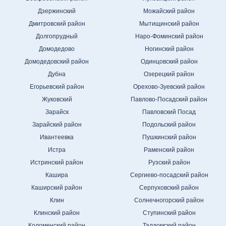
Дзержинский
Можайский район
Дмитровский район
Мытищинский район
Долгопрудный
Наро-Фоминский район
Домодедово
Ногинский район
Домодедовский район
Одинцовский район
Дубна
Озерецкий район
Егорьевский район
Орехово-Зуевский район
Жуковский
Павлово-Посадский район
Зарайск
Павловский Посад
Зарайский район
Подольский район
Ивантеевка
Пушкинский район
Истра
Раменский район
Истринский район
Рузский район
Кашира
Сергиево-посадский район
Каширский район
Серпуховский район
Клин
Солнечногорский район
Клинский район
Ступинский район
Коломенский район
Талдомский район