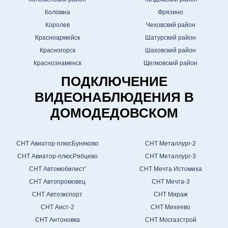
Коломна
Фрязино
Королев
Чеховский район
Красноармейск
Шатурский район
Красногорск
Шаховский район
Краснознаменск
Щелковский район
ПОДКЛЮЧЕНИЕ
ВИДЕОНАБЛЮДЕНИЯ В
ДОМОДЕДОВСКОМ
СНТ Авиатор-плюсБуняково
СНТ Металлург-2
СНТ Авиатор-плюсРябцево
СНТ Металлург-3
СНТ Автомобилист'
СНТ Мечта Истомиха
СНТ Автопромовец
СНТ Мечта-3
СНТ Автоэкспорт
СНТ Мираж
СНТ Аист-2
СНТ Михеево
СНТ Антоновка
СНТ Мосгазстрой