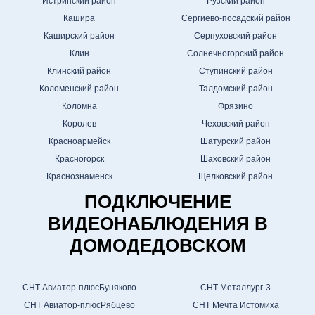
Истринский район
Рузский район
Кашира
Сергиево-посадский район
Каширский район
Серпуховский район
Клин
Солнечногорский район
Клинский район
Ступинский район
Коломенский район
Талдомский район
Коломна
Фрязино
Королев
Чеховский район
Красноармейск
Шатурский район
Красногорск
Шаховский район
Краснознаменск
Щелковский район
ПОДКЛЮЧЕНИЕ
ВИДЕОНАБЛЮДЕНИЯ В
ДОМОДЕДОВСКОМ
СНТ Авиатор-плюсБуняково
СНТ Металлург-3
СНТ Авиатор-плюсРябцево
СНТ Мечта Истомиха