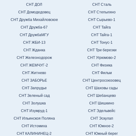
СНТ ДОЛ
СНТ Сталь
СНТ Домодедовец
СНТ Степыгино
СНТ Дружба Михайловское
СНТ Сырьево-1
СНТ Дружба-67
СНТ Тайга
СНТ ДружбаМГУ
СНТ Тайга-1
СНТ ЖБИ-13
СНТ Тонус-1
СНТ Жданка
СНТ Три березки
СНТ Железнодорож
СНТ Угрюмово-2
СНТ ЖЕМЧУГ-2
СНТ Физика
СНТ Житнево
СНТ Фильм
СНТ ЗАБОРЬЕ
СНТ Центросоюзовец
СНТ Запрудье
СНТ Шаховы сады
СНТ Зеленый сад
СНТ Шебанцево
СНТ Золушка
СНТ Шишкино
СНТ Изумруд-1
СНТ Эдельвейс
СНТ Ильинскоя Поляна
СНТ Эскулап
СНТ Истомиха
СНТ Южное-2
СНТ КАЛИНИНЕЦ-2
СНТ Южный берег