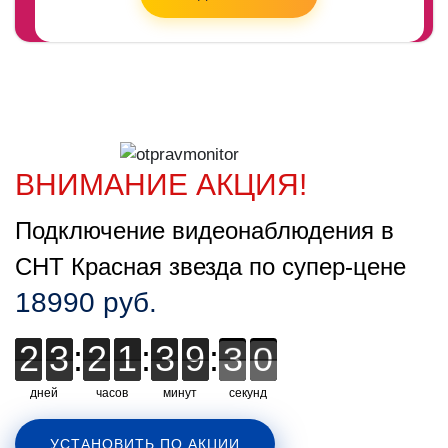
ВНИМАНИЕ АКЦИЯ!
Подключение видеонаблюдения в
СНТ Красная звезда по супер-цене
18990 руб.
2
2
3
3
:
2
2
1
1
:
3
3
9
9
:
2
2
2
8
9
9
дней
часов
минут
секунд
УСТАНОВИТЬ ПО АКЦИИ