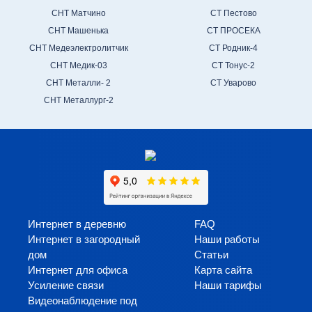
СНТ Матчино
СТ Пестово
СНТ Машенька
СТ ПРОСЕКА
СНТ Медеэлектролитчик
СТ Родник-4
СНТ Медик-03
СТ Тонус-2
СНТ Металли- 2
СТ Уварово
СНТ Металлург-2
Интернет в деревню
FAQ
Интернет в загородный
Наши работы
дом
Статьи
Интернет для офиса
Карта сайта
Усиление связи
Наши тарифы
Видеонаблюдение под