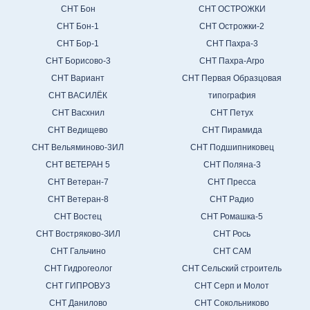
СНТ Бон
СНТ ОСТРОЖКИ
СНТ Бон-1
СНТ Острожки-2
СНТ Бор-1
СНТ Пахра-3
СНТ Борисово-3
СНТ Пахра-Агро
СНТ Вариант
СНТ Первая Образцовая
СНТ ВАСИЛЁК
типография
СНТ Васхнил
СНТ Петух
СНТ Ведищево
СНТ Пирамида
СНТ Вельяминово-3ИЛ
СНТ Подшипниковец
СНТ ВЕТЕРАН 5
СНТ Поляна-3
СНТ Ветеран-7
СНТ Пресса
СНТ Ветеран-8
СНТ Радио
СНТ Востец
СНТ Ромашка-5
СНТ Востряково-ЗИЛ
СНТ Рось
СНТ Гальчино
СНТ САМ
СНТ Гидрогеолог
СНТ Сельский строитель
СНТ ГИПРОВУЗ
СНТ Серп и Молот
СНТ Данилово
СНТ Сокольниково