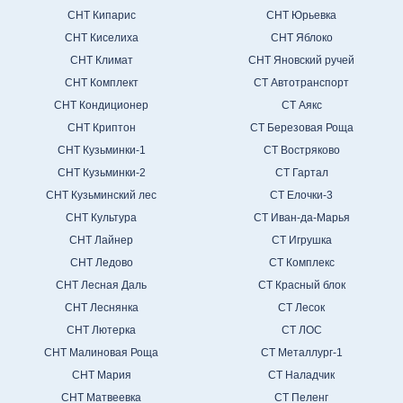
СНТ Кипарис
СНТ Юрьевка
СНТ Киселиха
СНТ Яблоко
СНТ Климат
СНТ Яновский ручей
СНТ Комплект
СТ Автотранспорт
СНТ Кондиционер
СТ Аякс
СНТ Криптон
СТ Березовая Роща
СНТ Кузьминки-1
СТ Востряково
СНТ Кузьминки-2
СТ Гартал
СНТ Кузьминский лес
СТ Елочки-3
СНТ Культура
СТ Иван-да-Марья
СНТ Лайнер
СТ Игрушка
СНТ Ледово
СТ Комплекс
СНТ Лесная Даль
СТ Красный блок
СНТ Леснянка
СТ Лесок
СНТ Лютерка
СТ ЛОС
СНТ Малиновая Роща
СТ Металлург-1
СНТ Мария
СТ Наладчик
СНТ Матвеевка
СТ Пеленг