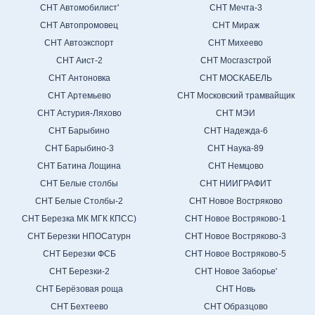
СНТ Автомобилист'
СНТ Мечта-3
СНТ Автопромовец
СНТ Мираж
СНТ Автоэкспорт
СНТ Михеево
СНТ Аист-2
СНТ Мосгазстрой
СНТ Антоновка
СНТ МОСКАБЕЛЬ
СНТ Артемьево
СНТ Московский трамвайщик
СНТ Астурия-Ляхово
СНТ МЭИ
СНТ Барыбино
СНТ Надежда-6
СНТ Барыбино-3
СНТ Наука-89
СНТ Батина Лощина
СНТ Немцово
СНТ Белые столбы
СНТ НИИГРАФИТ
СНТ Белые Столбы-2
СНТ Новое Востряково
СНТ Березка МК МГК КПСС)
СНТ Новое Востряково-1
СНТ Березки НПОСатурн
СНТ Новое Востряково-3
СНТ Березки ФСБ
СНТ Новое Востряково-5
СНТ Березки-2
СНТ Новое Заборье'
СНТ Берёзовая роща
СНТ Новь
СНТ Бехтеево
СНТ Образцово