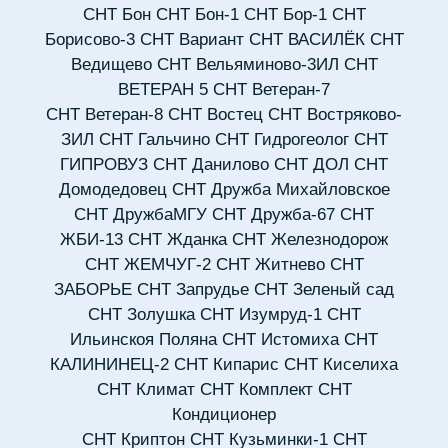
СНТ Бон
СНТ Бон-1
СНТ Бор-1
СНТ
Борисово-3
СНТ Вариант
СНТ ВАСИЛЁК
СНТ
Ведищево
СНТ Вельяминово-3ИЛ
СНТ
ВЕТЕРАН 5
СНТ Ветеран-7
СНТ Ветеран-8
СНТ Востец
СНТ Востряково-
ЗИЛ
СНТ Гальчино
СНТ Гидрогеолог
СНТ
ГИПРОВУЗ
СНТ Данилово
СНТ ДОЛ
СНТ
Домодедовец
СНТ Дружба Михайловское
СНТ ДружбаМГУ
СНТ Дружба-67
СНТ
ЖБИ-13
СНТ Жданка
СНТ Железнодорож
СНТ ЖЕМЧУГ-2
СНТ Житнево
СНТ
ЗАБОРЬЕ
СНТ Запрудье
СНТ Зеленый сад
СНТ Золушка
СНТ Изумруд-1
СНТ
Ильинскоя Поляна
СНТ Истомиха
СНТ
КАЛИНИНЕЦ-2
СНТ Кипарис
СНТ Киселиха
СНТ Климат
СНТ Комплект
СНТ
Кондиционер
СНТ Криптон
СНТ Кузьминки-1
СНТ