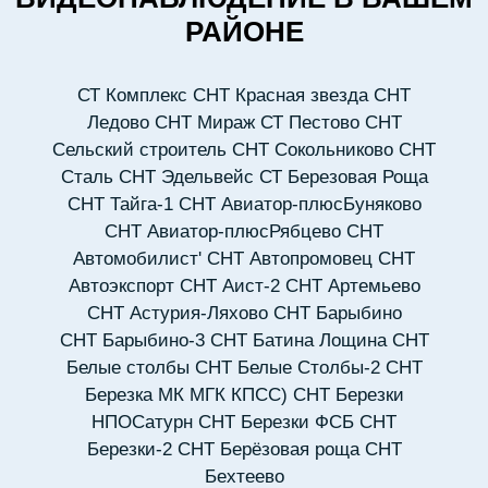
РАЙОНЕ
СТ Комплекс
СНТ Красная звезда
СНТ
Ледово
СНТ Мираж
СТ Пестово
СНТ
Сельский строитель
СНТ Сокольниково
СНТ
Сталь
СНТ Эдельвейс
СТ Березовая Роща
СНТ Тайга-1
СНТ Авиатор-плюсБуняково
СНТ Авиатор-плюсРябцево
СНТ
Автомобилист'
СНТ Автопромовец
СНТ
Автоэкспорт
СНТ Аист-2
СНТ Артемьево
СНТ Астурия-Ляхово
СНТ Барыбино
СНТ Барыбино-3
СНТ Батина Лощина
СНТ
Белые столбы
СНТ Белые Столбы-2
СНТ
Березка МК МГК КПСС)
СНТ Березки
НПОСатурн
СНТ Березки ФСБ
СНТ
Березки-2
СНТ Берёзовая роща
СНТ
Бехтеево