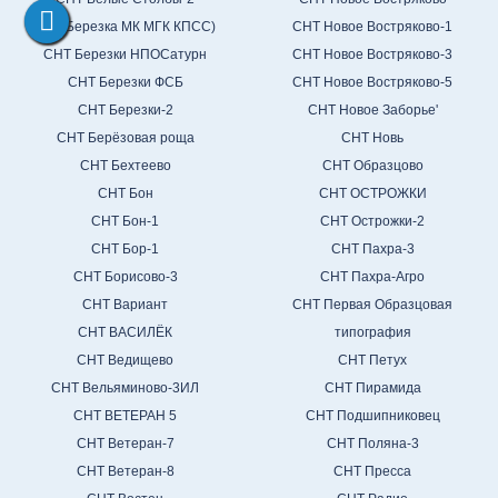
СНТ Березка МК МГК КПСС)
СНТ Новое Востряково-1
СНТ Березки НПОСатурн
СНТ Новое Востряково-3
СНТ Березки ФСБ
СНТ Новое Востряково-5
СНТ Березки-2
СНТ Новое Заборье'
СНТ Берёзовая роща
СНТ Новь
СНТ Бехтеево
СНТ Образцово
СНТ Бон
СНТ ОСТРОЖКИ
СНТ Бон-1
СНТ Острожки-2
СНТ Бор-1
СНТ Пахра-3
СНТ Борисово-3
СНТ Пахра-Агро
СНТ Вариант
СНТ Первая Образцовая
СНТ ВАСИЛЁК
типография
СНТ Ведищево
СНТ Петух
СНТ Вельяминово-3ИЛ
СНТ Пирамида
СНТ ВЕТЕРАН 5
СНТ Подшипниковец
СНТ Ветеран-7
СНТ Поляна-3
СНТ Ветеран-8
СНТ Пресса