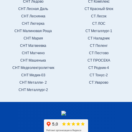
СНТ Ледово
СТ Комплекс
СНТ Лесная Даль
СТ Красный блок
СНТ Леснянка
СТ Лесок
СНТ Лютерка
СТ ЛОС
СНТ Малиновая Роща
СТ Металлург-1
СНТ Мария
СТ Наладчик
СНТ Матвеевка
СТ Пеленг
СНТ Матчино
СТ Пестово
СНТ Машенька
СТ ПРОСЕКА
СНТ Медеэлектролитчик
СТ Родник-4
СНТ Медик-03
СТ Тонус-2
СНТ Металли- 2
СТ Уварово
СНТ Металлург-2