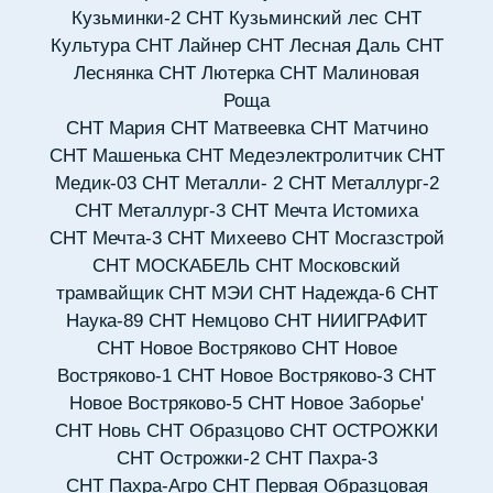
Кузьминки-2
СНТ Кузьминский лес
СНТ
Культура
СНТ Лайнер
СНТ Лесная Даль
СНТ
Леснянка
СНТ Лютерка
СНТ Малиновая
Роща
СНТ Мария
СНТ Матвеевка
СНТ Матчино
СНТ Машенька
СНТ Медеэлектролитчик
СНТ
Медик-03
СНТ Металли- 2
СНТ Металлург-2
СНТ Металлург-3
СНТ Мечта Истомиха
СНТ Мечта-3
СНТ Михеево
СНТ Мосгазстрой
СНТ МОСКАБЕЛЬ
СНТ Московский
трамвайщик
СНТ МЭИ
СНТ Надежда-6
СНТ
Наука-89
СНТ Немцово
СНТ НИИГРАФИТ
СНТ Новое Востряково
СНТ Новое
Востряково-1
СНТ Новое Востряково-3
СНТ
Новое Востряково-5
СНТ Новое Заборье'
СНТ Новь
СНТ Образцово
СНТ ОСТРОЖКИ
СНТ Острожки-2
СНТ Пахра-3
СНТ Пахра-Агро
СНТ Первая Образцовая