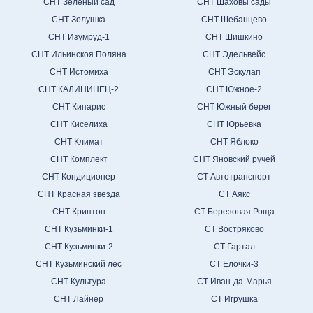
СНТ Зеленый сад
СНТ Шаховы сады
СНТ Золушка
СНТ Шебанцево
СНТ Изумруд-1
СНТ Шишкино
СНТ Ильинскоя Поляна
СНТ Эдельвейс
СНТ Истомиха
СНТ Эскулап
СНТ КАЛИНИНЕЦ-2
СНТ Южное-2
СНТ Кипарис
СНТ Южный берег
СНТ Киселиха
СНТ Юрьевка
СНТ Климат
СНТ Яблоко
СНТ Комплект
СНТ Яновский ручей
СНТ Кондиционер
СТ Автотранспорт
СНТ Красная звезда
СТ Аякс
СНТ Криптон
СТ Березовая Роща
СНТ Кузьминки-1
СТ Востряково
СНТ Кузьминки-2
СТ Гартал
СНТ Кузьминский лес
СТ Елочки-3
СНТ Культура
СТ Иван-да-Марья
СНТ Лайнер
СТ Игрушка