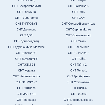
СНТ Востец
СНТ Радио
СНТ Востряково-ЗИЛ
СНТ Ромашка-5
СНТ Гальчино
СНТ Рось
СНТ Гидрогеолог
СНТ САМ
СНТ ГИПРОВУЗ
СНТ Сельский строитель
СНТ Данилово
СНТ Серп и Молот
СНТ ДОЛ
СНТ Сокольниково
СНТ Домодедовец
СНТ Сталь
СНТ Дружба Михайловское
СНТ Степыгино
СНТ Дружба-67
СНТ Сырьево-1
СНТ ДружбаМГУ
СНТ Тайга
СНТ ЖБИ-13
СНТ Тайга-1
СНТ Жданка
СНТ Тонус-1
СНТ Железнодорож
СНТ Три березки
СНТ ЖЕМЧУГ-2
СНТ Угрюмово-2
СНТ Житнево
СНТ Физика
СНТ ЗАБОРЬЕ
СНТ Фильм
СНТ Запрудье
СНТ Центросоюзовец