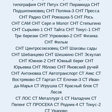
типография
СНТ Петух
СНТ Пирамида
СНТ
Подшипниковец
СНТ Поляна-3
СНТ Пресса
СНТ Радио
СНТ Ромашка-5
СНТ Рось
СНТ САМ
СНТ Серп и Молот
СНТ Степыгино
СНТ Сырьево-1
СНТ Тайга
СНТ Тонус-1
СНТ
Три березки
СНТ Угрюмово-2
СНТ Физика
СНТ Фильм
СНТ Центросоюзовец
СНТ Шаховы сады
СНТ Шебанцево
СНТ Шишкино
СНТ Эскулап
СНТ Южное-2
СНТ Южный берег
СНТ
Юрьевка
СНТ Яблоко
СНТ Яновский ручей
СНТ Антоновка
СТ Автотранспорт
СТ Аякс
СТ
Востряково
СТ Гартал
СТ Елочки-3
СТ Иван-
да-Марья
СТ Игрушка
СТ Красный блок
СТ
Лесок
СТ ЛОС
СТ Металлург-1
СТ Наладчик
СТ
Пеленг
СТ ПРОСЕКА
СТ Родник-4
СТ Тонус-2
СТ Уварово