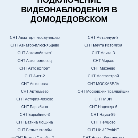
ВИДЕОНАБЛЮДЕНИЯ В
ДОМОДЕДОВСКОМ
СНТ Авиатор-плюсБуняково
СНТ Металлург-3
СНТ Авиатор-плюсРябцево
СНТ Мечта Истомиха
СНТ Автомобилист'
СНТ Мечта-3
СНТ Автопромовец
СНТ Мираж
СНТ Автоэкспорт
СНТ Михеево
СНТ Аист-2
СНТ Мосгазстрой
СНТ Антоновка
СНТ МОСКАБЕЛЬ
СНТ Артемьево
СНТ Московский трамвайщик
СНТ Астурия-Ляхово
СНТ МЭИ
СНТ Барыбино
СНТ Надежда-6
СНТ Барыбино-3
СНТ Наука-89
СНТ Батина Лощина
СНТ Немцово
СНТ Белые столбы
СНТ НИИГРАФИТ
СНТ Белые Столбы-2
СНТ Новое Востряково