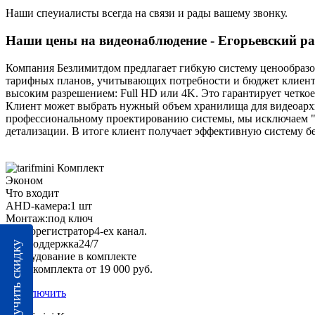
Наши спеуиалисты всегда на связи и рады вашему звонку.
Наши цены на видеонаблюдение - Егорьевский ра
Компания Безлимитдом предлагает гибкую систему ценообразов
тарифных планов, учитывающих потребности и бюджет клиента
высоким разрешением: Full HD или 4K. Это гарантирует четко
Клиент может выбрать нужный объем хранилища для видеоархив
профессиональному проектированию системы, мы исключаем "
детализации. В итоге клиент получает эффективную систему б
Комплект
Эконом
Что входит
AHD-камера:
1 шт
Монтаж:
под ключ
Видеорегистратор
4-ех канал.
тех. поддержка
24/7
Получить скидку
Оборудование в комплекте
Цена комплекта от 19 000 руб.
Подключить