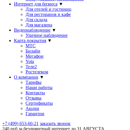
Интернет для бизнеса
▼
Для отелей и гостиниц
Для ресторанов и кафе
Для склада
Для магазина
Видеонаблюдение
▼
Уличное наблюдение
Карта покрытия
▼
МТС
Билайн
Мегафон
Yota
Теле2
Ростелеком
О компании
▼
Тарифы
Наши работы
Контакты
Отзывы
Сертификаты
Акции
Гарантии
+7 (499) 653-60-21
заказать звонок
240 руб за безлимитный интернет до
31 АВГУСТА