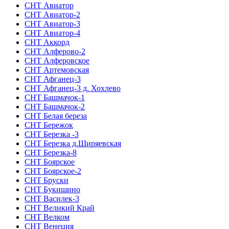
СНТ Авиатор
СНТ Авиатор-2
СНТ Авиатор-3
СНТ Авиатор-4
СНТ Аккорд
СНТ Алферово-2
СНТ Алферовское
СНТ Артемовская
СНТ Афганец-3
СНТ Афганец-3 д. Хохлево
СНТ Башмачок-1
СНТ Башмачок-2
СНТ Белая береза
СНТ Бережок
СНТ Березка -3
СНТ Березка д.Ширяевская
СНТ Березка-8
СНТ Боярское
СНТ Боярское-2
СНТ Бруски
СНТ Букишино
СНТ Василек-3
СНТ Великий Край
СНТ Велком
СНТ Венеция