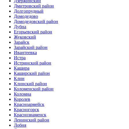
Дзержинский
Дмитровский район
Долгопрудный
Домодедово
Домодедовский район
Дубна
Егорьевский район
Жуковский
Зарайск
Зарайский район
Ивантеевка
Истра
Истринский район
Кашира
Каширский район
Клин
Клинский район
Коломенский район
Коломна
Королев
Красноармейск
Красногорск
Краснознаменск
Ленинский район
Лобня