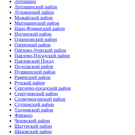
Лотошино
Лотошинский район
Луховицкий район
Можайский район
Мытищинский район
Наро-Фоминский район
Ногинский район
Одинцовский район
Озерецкий район
Орехово-Зуевский район
Павлово-Посадский район
Павловский Посад
Подольский район
Пушкинский район
Раменский район
Рузский район
Сергиево-посадский район
Серпуховский район
Солнечногорский район
Ступинский район
Талдомский район
Фрязино
Чеховский район
Шатурский район
Шаховский район