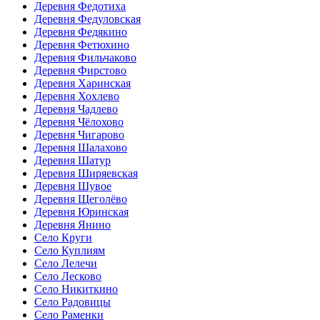
Деревня Федотиха
Деревня Федуловская
Деревня Федякино
Деревня Фетюхино
Деревня Фильчаково
Деревня Фирстово
Деревня Харинская
Деревня Хохлево
Деревня Чадлево
Деревня Чёлохово
Деревня Чигарово
Деревня Шалахово
Деревня Шатур
Деревня Ширяевская
Деревня Шувое
Деревня Щеголёво
Деревня Юринская
Деревня Янино
Село Круги
Село Куплиям
Село Лелечи
Село Лесково
Село Никиткино
Село Радовицы
Село Раменки