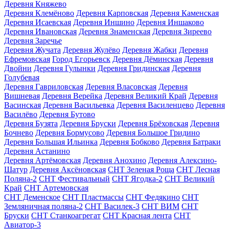
Деревня Княжево
Деревня Клемёново
Деревня Карповская
Деревня Каменская
Деревня Исаевская
Деревня Иншино
Деревня Иншаково
Деревня Ивановская
Деревня Знаменская
Деревня Зиреево
Деревня Заречье
Деревня Жучата
Деревня Жулёво
Деревня Жабки
Деревня
Ефремовская
Город Егорьевск
Деревня Дёминская
Деревня
Двойни
Деревня Гулынки
Деревня Гридинская
Деревня
Голубевая
Деревня Гавриловская
Деревня Власовская
Деревня
Вишневая
Деревня Верейка
Деревня Великий Край
Деревня
Васинская
Деревня Васильевка
Деревня Василенцево
Деревня
Василёво
Деревня Бутово
Деревня Бузята
Деревня Бруски
Деревня Брёховская
Деревня
Бочнево
Деревня Бормусово
Деревня Большое Гридино
Деревня Большая Ильинка
Деревня Бобково
Деревня Батраки
Деревня Астанино
Деревня Артёмовская
Деревня Анохино
Деревня Алексино-
Шатур
Деревня Аксёновская
СНТ Зеленая Роща
СНТ Лесная
Поляна-2
СНТ Фестивальный
СНТ Ягодка-2
СНТ Великий
Край
СНТ Артемовская
СНТ Деменское
СНТ Пластмассы
СНТ Федякино
СНТ
Земляничная поляна-2
СНТ Василек-3
СНТ ВИМ
СНТ
Бруски
СНТ Станкоагрегат
СНТ Красная лента
СНТ
Авиатор-3