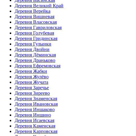
Деревня Васинская
Деревня Великий Край
Деревня Верейка
Деревня Вишневая
Деревня Власовская
Деревня Гавриловская
Деревня Голубевая
Деревня Гридинская
Деревня Гулынки
Деревня Двойни
Деревня Дёминская
Деревня Драньково
Деревня Ефремовская
Деревня Жабки
Деревня Жулёво
Деревня Жучата
Деревня Заречье
Деревня Зиреево
Деревня Знаменская
Деревня Ивановская
Деревня Иншаково
Деревня Иншино
Деревня Исаевская
Деревня Каменская
Деревня Карповская