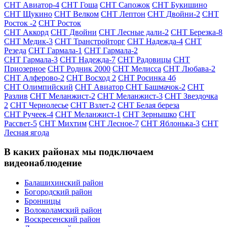
СНТ Авиатор-4
СНТ Гоша
СНТ Сапожок
СНТ Букишино
СНТ Щукино
СНТ Велком
СНТ Лептон
СНТ Двойни-2
СНТ
Росток -2
СНТ Росток
СНТ Аккорд
СНТ Двойни
СНТ Лесные дали-2
СНТ Березка-8
СНТ Медик-3
СНТ Транстройторг
СНТ Надежда-4
СНТ
Резеда
СНТ Гармала-1
СНТ Гармала-2
СНТ Гармала-3
СНТ Надежда-7
СНТ Радовицы
СНТ
Приозерное
СНТ Родник 2000
СНТ Мелисса
СНТ Любава-2
СНТ Алферово-2
СНТ Восход 2
СНТ Росинка 4б
СНТ Олимпийский
СНТ Авиатор
СНТ Башмачок-2
СНТ
Разлив
СНТ Меланжист-2
СНТ Меланжист-3
СНТ Звездочка
2
СНТ Чернолесье
СНТ Взлет-2
СНТ Белая береза
СНТ Ручеек-4
СНТ Меланжист-1
СНТ Зернышко
СНТ
Рассвет-5
СНТ Михтим
СНТ Лесное-7
СНТ Яблонька-3
СНТ
Лесная ягода
В каких районах мы подключаем
видеонаблюдение
Балашихинский район
Богородский район
Бронницы
Волоколамский район
Воскресенский район