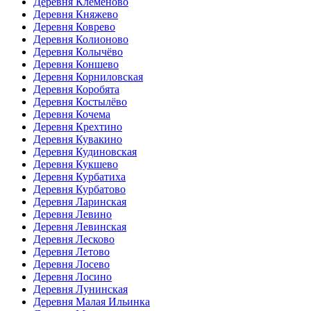
Деревня Клемёново
Деревня Княжево
Деревня Коврево
Деревня Колионово
Деревня Колычёво
Деревня Коншево
Деревня Корниловская
Деревня Коробята
Деревня Костылёво
Деревня Кочема
Деревня Крехтино
Деревня Кувакино
Деревня Кудиновская
Деревня Кукшево
Деревня Курбатиха
Деревня Курбатово
Деревня Ларинская
Деревня Левино
Деревня Левинская
Деревня Лесково
Деревня Летово
Деревня Лосево
Деревня Лосино
Деревня Лунинская
Деревня Малая Ильинка