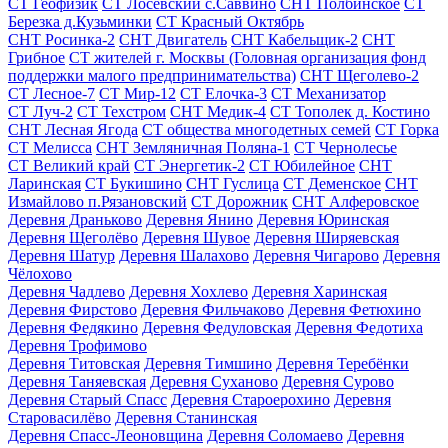
СТ Геофизик
СТ Лосевский с.Саввино
СНТ Полбинское
СТ
Березка д.Кузьминки
СТ Красный Октябрь
СНТ Росинка-2
СНТ Двигатель
СНТ Кабельщик-2
СНТ
Грибное
СТ жителей г. Москвы (Головная организация фонд
поддержки малого предпринимательства)
СНТ Щеголево-2
СТ Лесное-7
СТ Мир-12
СТ Елочка-3
СТ Механизатор
СТ Луч-2
СТ Техстром
СНТ Медик-4
СТ Тополек д. Костино
СНТ Лесная Ягода
СТ общества многодетных семей
СТ Горка
СТ Мелисса
СНТ Земляничная Поляна-1
СТ Чернолесье
СТ Великий край
СТ Энергетик-2
СТ Юбилейное
СНТ
Ларинская
СТ Букишино
СНТ Гуслица
СТ Деменское
СНТ
Измайлово п.Рязановский
СТ Дорожник
СНТ Алферовское
Деревня Драньково
Деревня Янино
Деревня Юринская
Деревня Щеголёво
Деревня Шувое
Деревня Ширяевская
Деревня Шатур
Деревня Шалахово
Деревня Чигарово
Деревня
Чёлохово
Деревня Чадлево
Деревня Хохлево
Деревня Харинская
Деревня Фирстово
Деревня Фильчаково
Деревня Фетюхино
Деревня Федякино
Деревня Федуловская
Деревня Федотиха
Деревня Трофимово
Деревня Титовская
Деревня Тимшино
Деревня Теребёнки
Деревня Таняевская
Деревня Суханово
Деревня Сурово
Деревня Старый Спасс
Деревня Староерохино
Деревня
Старовасилёво
Деревня Станинская
Деревня Спасс-Леоновщина
Деревня Соломаево
Деревня