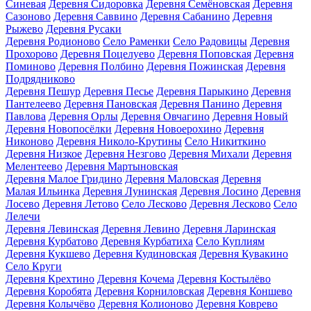
Синевая
Деревня Сидоровка
Деревня Семёновская
Деревня
Сазоново
Деревня Саввино
Деревня Сабанино
Деревня
Рыжево
Деревня Русаки
Деревня Родионово
Село Раменки
Село Радовицы
Деревня
Прохорово
Деревня Поцелуево
Деревня Поповская
Деревня
Поминово
Деревня Полбино
Деревня Пожинская
Деревня
Подрядниково
Деревня Пешур
Деревня Песье
Деревня Парыкино
Деревня
Пантелеево
Деревня Пановская
Деревня Панино
Деревня
Павлова
Деревня Орлы
Деревня Овчагино
Деревня Новый
Деревня Новопосёлки
Деревня Новоерохино
Деревня
Никоново
Деревня Николо-Крутины
Село Никиткино
Деревня Низкое
Деревня Незгово
Деревня Михали
Деревня
Мелентеево
Деревня Мартыновская
Деревня Малое Гридино
Деревня Маловская
Деревня
Малая Ильинка
Деревня Лунинская
Деревня Лосино
Деревня
Лосево
Деревня Летово
Село Лесково
Деревня Лесково
Село
Лелечи
Деревня Левинская
Деревня Левино
Деревня Ларинская
Деревня Курбатово
Деревня Курбатиха
Село Куплиям
Деревня Кукшево
Деревня Кудиновская
Деревня Кувакино
Село Круги
Деревня Крехтино
Деревня Кочема
Деревня Костылёво
Деревня Коробята
Деревня Корниловская
Деревня Коншево
Деревня Колычёво
Деревня Колионово
Деревня Коврево