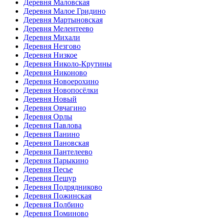
Деревня Маловская
Деревня Малое Гридино
Деревня Мартыновская
Деревня Мелентеево
Деревня Михали
Деревня Незгово
Деревня Низкое
Деревня Николо-Крутины
Деревня Никоново
Деревня Новоерохино
Деревня Новопосёлки
Деревня Новый
Деревня Овчагино
Деревня Орлы
Деревня Павлова
Деревня Панино
Деревня Пановская
Деревня Пантелеево
Деревня Парыкино
Деревня Песье
Деревня Пешур
Деревня Подрядниково
Деревня Пожинская
Деревня Полбино
Деревня Поминово