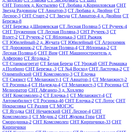
СНТ Тополек д. Костылево
СТ Любава д.Корниловская
СНТ
Звезда Радовицы
СТ Авиатор-3
СТ Любава д. Двойни
СТ
Лесное-3
СНТ Старт-2
СТ Звезда
СТ Авиатор-4 д. Двойни
СТ
Березка-8
СНТ Березка д.Ширяевская
СТ Лесная Поляна-5
СТ Ручеек-4
СНТ Труженник
СТ Лесная Поляна-3
СНТ Ручеек-3
СТ
Взлет-2
СТ Ручеек-2
СТ Яблонька-3
СНТ Рыжик
СТ Юбилейный-2 д. Жучата
СТ Юбилейный
СТ Агрохимик
СТ Дорожник-2
СТ Лесная Поляна-4
СТ Яблонька-2
СТ
Лесная Поляна-6
СНТ Вим
СНТ Машиностроитель д.
Алферово
СТ Ягодка-2
СТ Станкоагрегат
СТ Белая Береза
СТ Урожай
СНТ Ромашка
д.Полбино
СНТ Березка -3
СТ №4 Восход
СНТ Ласточка-2
СТ
Олимпийский
СНТ Комсомолец-3
СТ Елочка
СТ Связист
СТ Меланжист-1
СТ Авиатор-1
СТ Меланжист-2
СТ Росинка-4
СТ Надежда-4
СТ Меланжист-3
СТ Росинка
СТ
Мелиоратор
СНТ Афганец-3 д. Хохлево
СНТ Комсомолец-2
СТ Елочка-1
СТ Меланжист-4
СТ
Автомобилист
СТ Росинка-4б
СНТ Елочка-2
СТ Лотос
СНТ
Некрасовка
СТ Разлив
СТ МОГЭС
СТ Ягодка
СНТ Нечаевский
СНТ Лесное-4
СНТ
Комсомолец-1
СТ Медик-2
СНТ Жукова Гора
СНТ
Смородинка-2
СНТ Комсомолец
СНТ Кирпичики-33
СНТ
Кирпичики