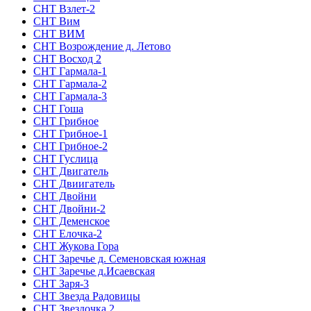
СНТ Взлет-2
СНТ Вим
СНТ ВИМ
СНТ Возрождение д. Летово
СНТ Восход 2
СНТ Гармала-1
СНТ Гармала-2
СНТ Гармала-3
СНТ Гоша
СНТ Грибное
СНТ Грибное-1
СНТ Грибное-2
СНТ Гуслица
СНТ Двигатель
СНТ Двиигатель
СНТ Двойни
СНТ Двойни-2
СНТ Деменское
СНТ Елочка-2
СНТ Жукова Гора
СНТ Заречье д. Семеновская южная
СНТ Заречье д.Исаевская
СНТ Заря-3
СНТ Звезда Радовицы
СНТ Звездочка 2