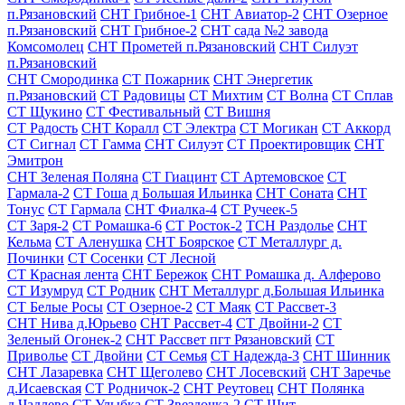
п.Рязановский
СНТ Грибное-1
СНТ Авиатор-2
СНТ Озерное
п.Рязановский
СНТ Грибное-2
СНТ сада №2 завода
Комсомолец
СНТ Прометей п.Рязановский
СНТ Силуэт
п.Рязановский
СНТ Смородинка
СТ Пожарник
СНТ Энергетик
п.Рязановский
СТ Радовицы
СТ Михтим
СТ Волна
СТ Сплав
СТ Щукино
СТ Фестивальный
СТ Вишня
СТ Радость
СНТ Коралл
СТ Электра
СТ Могикан
СТ Аккорд
СТ Сигнал
СТ Гамма
СНТ Силуэт
СТ Проектировщик
СНТ
Эмитрон
СНТ Зеленая Поляна
СТ Гиацинт
СТ Артемовское
СТ
Гармала-2
СТ Гоша д Большая Ильинка
СНТ Соната
СНТ
Тонус
СТ Гармала
СНТ Фиалка-4
СТ Ручеек-5
СТ Заря-2
СТ Ромашка-6
СТ Росток-2
ТСН Раздолье
СНТ
Кельма
СТ Аленушка
СНТ Боярское
СТ Металлург д.
Починки
СТ Сосенки
СТ Лесной
СТ Красная лента
СНТ Бережок
СНТ Ромашка д. Алферово
СТ Изумруд
СТ Родник
СНТ Металлург д.Большая Ильинка
СТ Белые Росы
СТ Озерное-2
СТ Маяк
СТ Рассвет-3
СНТ Нива д.Юрьево
СНТ Рассвет-4
СТ Двойни-2
СТ
Зеленый Огонек-2
СНТ Рассвет пгт Рязановский
СТ
Приволье
СТ Двойни
СТ Семья
СТ Надежда-3
СНТ Шинник
СНТ Лазаревка
СНТ Щеголево
СНТ Лосевский
СНТ Заречье
д.Исаевская
СТ Родничок-2
СНТ Реутовец
СНТ Полянка
д.Чадлево
СТ Улыбка
СТ Звездочка-2
СТ Щит