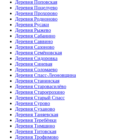
Деревня Поповская
Деревня Поцелуево
Деревня Прохорово
Деревня Родионово
Деревня Русаки
Деревня Рыжево
Деревня Сабанино
Деревня Саввино
Деревня Сазоново
Деревня Семёновская
Деревня Сидоровка
Деревня Синевая
Деревня Соломаево
Деревня Спасс-Леоновщина
Деревня Станинская
Деревня Старовасилёво
Деревня Староерохино
Деревня Старый Спасс
Деревня Сурово
Деревня Суханово
Деревня Таняевская
Деревня Теребёнки
Деревня Тимшино
Деревня Титовская
Деревня Трофимово