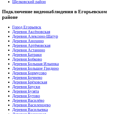
Щелковский район
Подключение видеонаблюдения в Егорьевском
районе
Город Егорьевск
Деревня Аксёновская
Деревня Алексино-Шатур
Деревня Анохино
Деревня Артёмовская
Деревня Астанино
Деревня Батраки
Деревня Бобково
Деревня Большая Ильинка
Деревня Большое Гридино
Деревня Бормусово
Деревня Бочнево
Деревня Брёховская
Деревня Бруски
Деревня Бузята
Деревня Бутово
Деревня Василёво
Деревня Василенцево
Деревня Васильевка