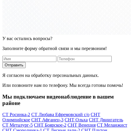
У вас остались вопросы?
Заполните форму обратной связи и мы перезвоним!
Отправить
Я согласен на обработку персональных данных.
Или позвоните нам по телефону. Мы всегда готовы помочь!
Мы подключаем видеонаблюдение в вашем
районе
СТ Росинка-2
СТ Любава Ефремовский с/о
СНТ
Олимпийское
СНТ Афганец-3
СНТ Ольха
СНТ Двиигатель
СТ Металург-5
СНТ Боярское-2
СНТ Венеция
СТ Меланжист
СНТ Смородинка-1
СТ Лесные дали-2
СНТ Плутон