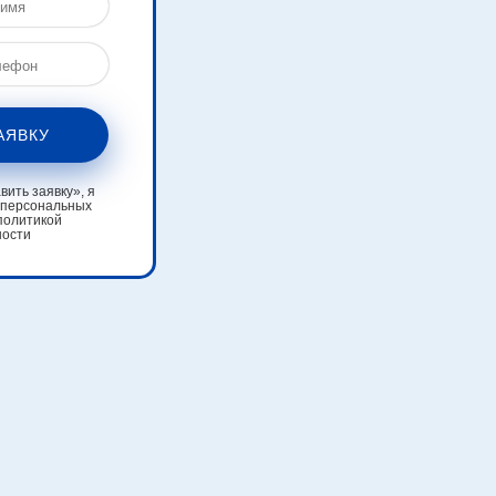
АЯВКУ
ить заявку», я
 персональных
политикой
ности