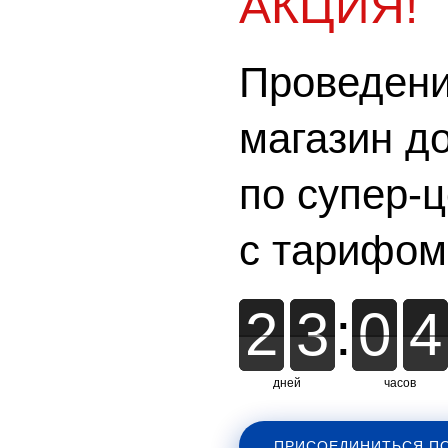
АКЦИЯ!
Проведени
магазин д
по супер-
с тарифом
2
2
3
3
:
0
0
4
4
дней
часов
ПРИСОЕДИНИТЬСЯ ПО