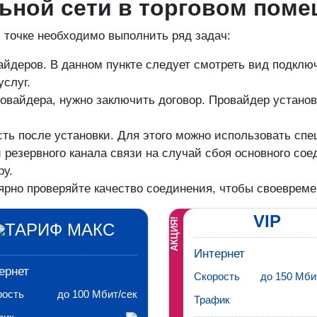
ьной сети в торговом пом
 точке необходимо выполнить ряд задач:
деров. В данном пункте следует смотреть вид подключен
услуг.
овайдера, нужно заключить договор. Провайдер устано
ость после установки. Для этого можно использовать сп
 резервного канала связи на случай сбоя основного со
ру.
лярно проверяйте качество соединения, чтобы своеврем
VIP
АКЦИЯ!
ТАРИФ МАКС
Интернет
ернет
Скорость
до 150 Мби
рость
до 100 Мбит/сек
Трафик