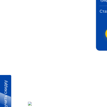
Тра
Ста
Получить скидку