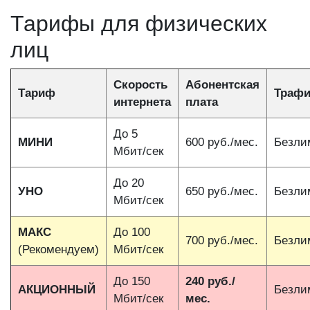
Тарифы для физических
лиц
Скорость
Абонентская
Тариф
Трафи
интернета
плата
До 5
МИНИ
600 руб./мес.
Безли
Мбит/сек
До 20
УНО
650 руб./мес.
Безли
Мбит/сек
МАКС
До 100
700 руб./мес.
Безли
(Рекомендуем)
Мбит/сек
До 150
240 руб./
АКЦИОННЫЙ
Безли
Мбит/сек
мес.