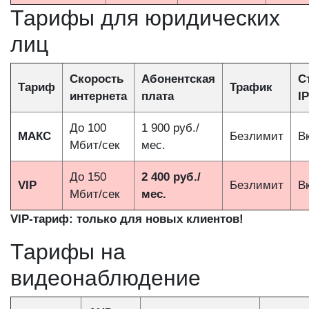
Тарифы для юридических
лиц
Скорость
Абонентская
С
Тариф
Трафик
интернета
плата
IP
До 100
1 900 руб./
МАКС
Безлимит
В
Мбит/сек
мес.
До 150
2 400 руб./
VIP
Безлимит
В
Мбит/сек
мес.
VIP-тариф: только для новых клиентов!
Тарифы на
видеонаблюдение