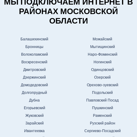
МЫ ПОДКЛЮЧАЕМ ИНТЕРНЕТ В
РАЙОНАХ МОСКОВСКОЙ
ОБЛАСТИ
Балашихинский
Можайский
Бронницы
Мытищинский
Волоколамский
Наро-Фоминский
Воскресенский
Ногинский
Дмитровский
Одинцовский
Дзержинский
Озерский
Домодедовский
Орехово-зуевский
Долгопрудный
Подольский
Дубна
Павловский Посад
Егорьевский
Пушкинский
Жуковский
Раменский
Зарайский
Рузский район
Ивантеевка
Сергиево-Посадский