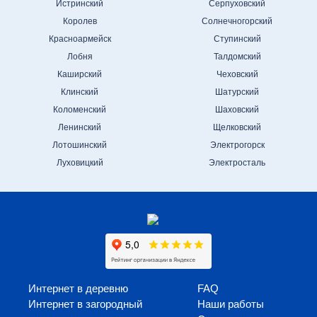
Истринский
Серпуховский
Королев
Солнечногорский
Красноармейск
Ступинский
Лобня
Талдомский
Каширский
Чеховский
Клинский
Шатурский
Коломенский
Шаховский
Ленинский
Щелковский
Лотошинский
Электрогорск
Луховицкий
Электросталь
Интернет в деревню
FAQ
Интернет в загородный
Наши работы