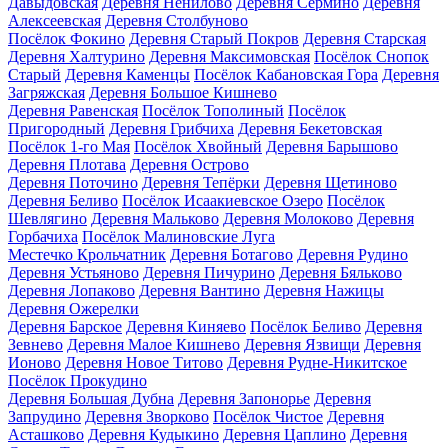
Давыдовская
Деревня Ненилово
Деревня Сермино
Деревня
Алексеевская
Деревня Столбуново
Посёлок Фокино
Деревня Старый Покров
Деревня Старская
Деревня Халтурино
Деревня Максимовская
Посёлок Снопок
Старый
Деревня Каменцы
Посёлок Кабановская Гора
Деревня
Загряжская
Деревня Большое Кишнево
Деревня Равенская
Посёлок Тополиный
Посёлок
Пригородный
Деревня Грибчиха
Деревня Бекетовская
Посёлок 1-го Мая
Посёлок Хвойный
Деревня Барышово
Деревня Плотава
Деревня Острово
Деревня Поточино
Деревня Тепёрки
Деревня Щетиново
Деревня Беливо
Посёлок Исаакиевское Озеро
Посёлок
Шевлягино
Деревня Мальково
Деревня Молоково
Деревня
Горбачиха
Посёлок Малиновские Луга
Местечко Крольчатник
Деревня Ботагово
Деревня Рудино
Деревня Устьяново
Деревня Пичурино
Деревня Бяльково
Деревня Лопаково
Деревня Вантино
Деревня Нажицы
Деревня Ожерелки
Деревня Барское
Деревня Киняево
Посёлок Беливо
Деревня
Зевнево
Деревня Малое Кишнево
Деревня Язвищи
Деревня
Ионово
Деревня Новое Титово
Деревня Рудне-Никитское
Посёлок Прокудино
Деревня Большая Дубна
Деревня Запонорье
Деревня
Запрудино
Деревня Зворково
Посёлок Чистое
Деревня
Асташково
Деревня Кудыкино
Деревня Цаплино
Деревня