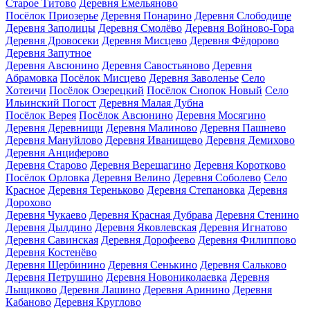
Старое Титово
Деревня Емельяново
Посёлок Приозерье
Деревня Понарино
Деревня Слободище
Деревня Заполицы
Деревня Смолёво
Деревня Войново-Гора
Деревня Дровосеки
Деревня Мисцево
Деревня Фёдорово
Деревня Запутное
Деревня Авсюнино
Деревня Савостьяново
Деревня
Абрамовка
Посёлок Мисцево
Деревня Заволенье
Село
Хотеичи
Посёлок Озерецкий
Посёлок Снопок Новый
Село
Ильинский Погост
Деревня Малая Дубна
Посёлок Верея
Посёлок Авсюнино
Деревня Мосягино
Деревня Деревнищи
Деревня Малиново
Деревня Пашнево
Деревня Мануйлово
Деревня Иванищево
Деревня Демихово
Деревня Анциферово
Деревня Старово
Деревня Верещагино
Деревня Коротково
Посёлок Орловка
Деревня Велино
Деревня Соболево
Село
Красное
Деревня Тереньково
Деревня Степановка
Деревня
Дорохово
Деревня Чукаево
Деревня Красная Дубрава
Деревня Стенино
Деревня Дылдино
Деревня Яковлевская
Деревня Игнатово
Деревня Савинская
Деревня Дорофеево
Деревня Филиппово
Деревня Костенёво
Деревня Щербинино
Деревня Сенькино
Деревня Сальково
Деревня Петрушино
Деревня Новониколаевка
Деревня
Лыщиково
Деревня Лашино
Деревня Аринино
Деревня
Кабаново
Деревня Круглово