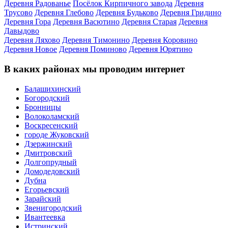
Деревня Радованье
Посёлок Кирпичного завода
Деревня
Трусово
Деревня Глебово
Деревня Будьково
Деревня Гридино
Деревня Гора
Деревня Васютино
Деревня Старая
Деревня
Давыдово
Деревня Ляхово
Деревня Тимонино
Деревня Коровино
Деревня Новое
Деревня Поминово
Деревня Юрятино
В каких районах мы проводим интернет
Балашихинский
Богородский
Бронницы
Волоколамский
Воскресенский
городе Жуковский
Дзержинский
Дмитровский
Долгопрудный
Домодедовский
Дубна
Егорьевский
Зарайский
Звенигородский
Ивантеевка
Истринский