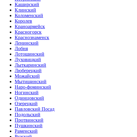
Каширский
Клинский
Коломенский
Королев
Краноармейск
Красногорск
Краснознаменск
Ленинский
Лобня
Лотошинский
Луховицкий
Лыткаринский
Люберецкий
Можайский
Мытищинский
Наро-фоминский
Ногинский
Одинцовский
Озерецкий
Павловский Посад
Подольский
Протвинский
Пушкинский
Раменский
Рузский