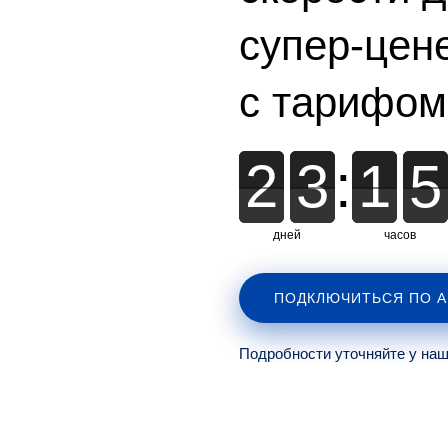
супер-цен
с тарифо
2
2
3
3
:
1
1
5
5
дней
часов
ПОДКЛЮЧИТЬСЯ ПО 
Подробности уточняйте у на