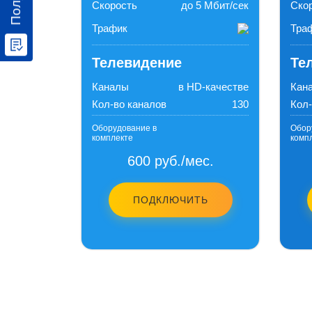
Скорость
до 5 Мбит/сек
Ско
Трафик
Тра
Телевидение
Те
Каналы
в HD-качестве
Кан
Кол-во каналов
130
Кол-
Оборудование в
Обор
комплекте
комп
600 руб./мес.
ПОДКЛЮЧИТЬ