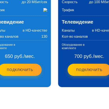
рость
до 20 Мбит/сек
Скорость
до 100 Мби
фик
Трафик
левидение
Телевидение
алы
в HD-качестве
Каналы
в HD-каче
во каналов
130
Кол-во каналов
удование в
Оборудование в
лекте
комплекте
650 руб./мес.
700 руб./мес.
ПОДКЛЮЧИТЬ
ПОДКЛЮЧИТЬ