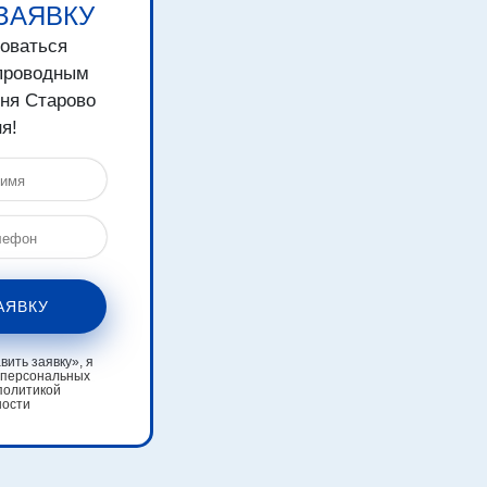
ЗАЯВКУ
зоваться
проводным
вня Старово
я!
АЯВКУ
ить заявку», я
 персональных
политикой
ности