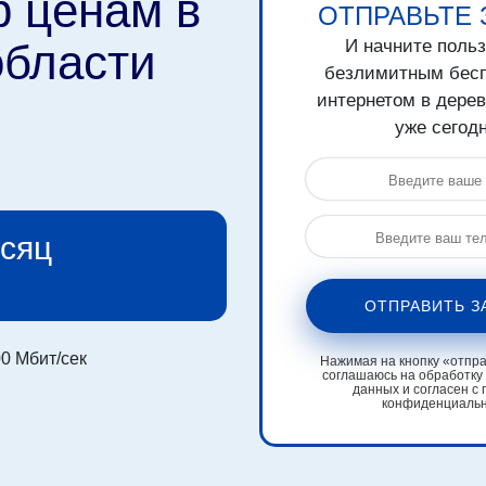
р ценам в
ОТПРАВЬТЕ 
области
И начните поль
безлимитным бес
интернетом в дере
уже сегодн
есяц
ОТПРАВИТЬ З
0 Мбит/сек
Нажимая на кнопку «отправ
соглашаюсь на обработку
данных и согласен с 
конфиденциаль