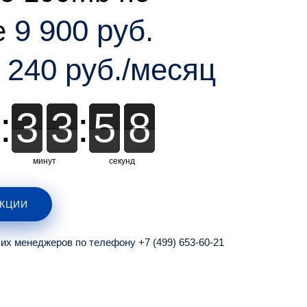
9 900 руб.
е
240 руб./месяц
м
:
3
3
3
3
3
:
5
5
5
7
7
7
минут
секунд
АКЦИИ
ших менеджеров по телефону
+7 (499) 653-60-21