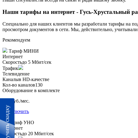
Наши тарифы на интернет - Гусь-Хрустальный р
Специально для наших клиентов мы разработали тарифы на под
просмотром документов в сети. Мы, действительно, учитывал
Рекомендуем
Тариф
МИНИ
Интернет
Скорость
до 5 Мбит/сек
Трафик
Телевидение
Каналы
в HD-качестве
Кол-во каналов
130
Оборудование в комплекте
600 руб./мес.
Получить скидку
Подключить
Тариф
УНО
Интернет
Скорость
до 20 Мбит/сек