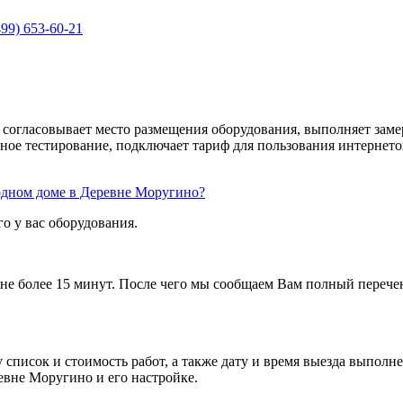
499) 653-60-21
 согласовывает место размещения оборудования, выполняет заме
ое тестирование, подключает тариф для пользования интернето
родном доме в Деревне Моругино?
о у вас оборудования.
не более 15 минут. После чего мы сообщаем Вам полный перечен
список и стоимость работ, а также дату и время выезда выполн
вне Моругино и его настройке.