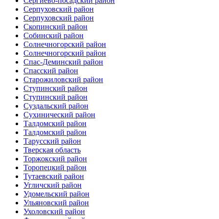
Сергиево-посадский район
Серпуховский район
Серпуховский район
Скопинский район
Собинский район
Солнечногорский район
Солнечногорский район
Спас-Деминский район
Спасский район
Старожиловский район
Ступинский район
Ступинский район
Суздальский район
Сухинический район
Талдомский район
Талдомский район
Тарусский район
Тверская область
Торжокский район
Торопецкий район
Тутаевский район
Угличский район
Удомельский район
Ульяновский район
Ухоловский район