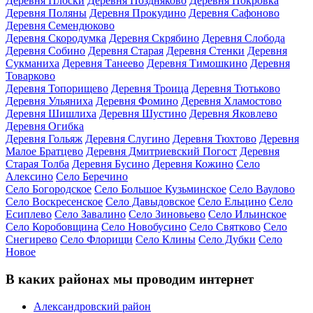
Деревня Плоски
Деревня Поздняково
Деревня Покровка
Деревня Поляны
Деревня Прокудино
Деревня Сафоново
Деревня Семендюково
Деревня Скородумка
Деревня Скрябино
Деревня Слобода
Деревня Собино
Деревня Старая
Деревня Стенки
Деревня
Сукманиха
Деревня Танеево
Деревня Тимошкино
Деревня
Товарково
Деревня Топорищево
Деревня Троица
Деревня Тютьково
Деревня Ульяниха
Деревня Фомино
Деревня Хламостово
Деревня Шишлиха
Деревня Шустино
Деревня Яковлево
Деревня Огибка
Деревня Гольяж
Деревня Слугино
Деревня Тюхтово
Деревня
Малое Братцево
Деревня Дмитриевский Погост
Деревня
Старая Толба
Деревня Бусино
Деревня Кожино
Село
Алексино
Село Беречино
Село Богородское
Село Большое Кузьминское
Село Ваулово
Село Воскресенское
Село Давыдовское
Село Ельцино
Село
Есиплево
Село Завалино
Село Зиновьево
Село Ильинское
Село Коробовщина
Село Новобусино
Село Святково
Село
Снегирево
Село Флорищи
Село Клины
Село Дубки
Село
Новое
В каких районах мы проводим интернет
Александровский район