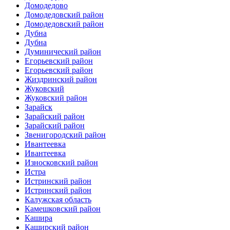
Домодедово
Домодедовский район
Домодедовский район
Дубна
Дубна
Думинический район
Егорьевский район
Егорьевский район
Жиздринский район
Жуковский
Жуковский район
Зарайск
Зарайский район
Зарайский район
Звенигородский район
Ивантеевка
Ивантеевка
Износковский район
Истра
Истринский район
Истринский район
Калужская область
Камешковский район
Кашира
Каширский район