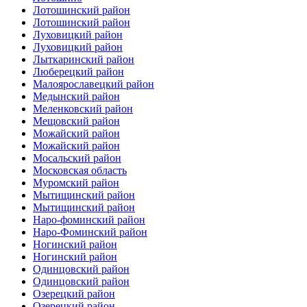
Лотошинский район
Лотошинский район
Луховицкий район
Луховицкий район
Лыткаринский район
Люберецкий район
Малоярославецкий район
Медынский район
Меленковский район
Мещовский район
Можайский район
Можайский район
Мосальский район
Московская область
Муромский район
Мытищинский район
Мытищинский район
Наро-фоминский район
Наро-Фоминский район
Ногинский район
Ногинский район
Одинцовский район
Одинцовский район
Озерецкий район
Озерецкий район