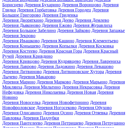
Борисцево
Деревня Бухарино
Деревня Воронцово
Деревня
Глядки
Деревня Горбатовка
Деревня Городец
Деревня
Большое Григорово
Деревня Гриденка
Деревня Дворяткино
Деревня Деево
Деревня Демлево
Деревня Дьяконово
Деревня Ежово
Деревня Журавлиха
Деревня Большое Забелино
Деревня Зайково
Деревня Запажье
Деревня Зекрово
Деревня Ивашково
Деревня Кашино
Деревня Клементьево
Деревня Конышево
Деревня Копылки
Деревня Косковка
Деревня Костеево
Деревня Красная Гора
Деревня Красный
Ручей
Деревня Кривдино
Деревня Кривцово
Деревня Кудрявцево
Деревня Лаврениха
Деревня Лаврово
Деревня Ладожино
Деревня Левашово
Деревня Литвиново
Деревня Литвиновские Хутора
Деревня
Лычево
Деревня Макарово
Деревня Марино
Деревня Марково
Деревня Марьино
Деревня
Микляиха
Деревня Мильтино
Деревня Некрасовка
Деревня
Нефедовка
Деревня Николаевка
Деревня Новая
Деревня
Новино
Деревня Новоселка
Деревня Новофетинино
Деревня
Новофроловское
Деревня Ногосеково
Деревня Обухово
Деревня Олисавино
Деревня Осино
Деревня Отяевка
Деревня
Павловка
Деревня Паддубки
Деревня Пантелеево
Деревня Петрищево
Деревня Петрушино