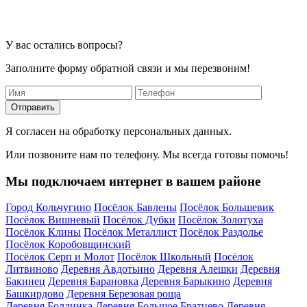
У вас остались вопросы?
Заполните форму обратной связи и мы перезвоним!
Отправить
Я согласен на обработку персональных данных.
Или позвоните нам по телефону. Мы всегда готовы помочь!
Мы подключаем интернет в вашем районе
Город Кольчугино
Посёлок Бавлены
Посёлок Большевик
Посёлок Вишневый
Посёлок Дубки
Посёлок Золотуха
Посёлок Клины
Посёлок Металлист
Посёлок Раздолье
Посёлок Коробовщинский
Посёлок Серп и Молот
Посёлок Школьный
Посёлок
Литвиново
Деревня Авдотьино
Деревня Алешки
Деревня
Бакинец
Деревня Барановка
Деревня Барыкино
Деревня
Башкирдово
Деревня Березовая роща
Деревня Болдинка
Деревня Большое Братцево
Деревня