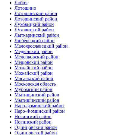
Лобня
Лотошино
Лотошинский район
Лотошинский район
Луховицкий район
Луховицкий район
Лыткаринский район
Люберецкий район
Малоярославецкий район
Медынский район
Меленковский район
Мещовский район
Можайский район
Можайский район
Мосальский район
Московская область
Муромский район
Мытищинский район
Мытищинский район
Наро-фоминский район
Наро-Фоминский район
Ногинский район
Ногинский район
Одинцовский район
Одинцовский район