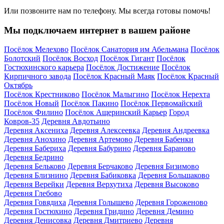
Или позвоните нам по телефону. Мы всегда готовы помочь!
Мы подключаем интернет в вашем районе
Посёлок Мелехово
Посёлок Санатория им Абельмана
Посёлок
Болотский
Посёлок Восход
Посёлок Гигант
Посёлок
Гостюхинского карьера
Посёлок Достижение
Посёлок
Кирпичного завода
Посёлок Красный Маяк
Посёлок Красный
Октябрь
Посёлок Крестниково
Посёлок Малыгино
Посёлок Нерехта
Посёлок Новый
Посёлок Пакино
Посёлок Первомайский
Посёлок Филино
Посёлок Ащеринский Карьер
Город
Ковров-35
Деревня Авдотьино
Деревня Аксениха
Деревня Алексеевка
Деревня Андреевка
Деревня Анохино
Деревня Артемово
Деревня Бабенки
Деревня Бабериха
Деревня Бабурино
Деревня Бараново
Деревня Бедрино
Деревня Бельково
Деревня Берчаково
Деревня Бизимово
Деревня Близнино
Деревня Бабиковка
Деревня Большаково
Деревня Верейки
Деревня Верхутиха
Деревня Высоково
Деревня Глебово
Деревня Говядиха
Деревня Голышево
Деревня Гороженово
Деревня Гостюхино
Деревня Гридино
Деревня Демино
Деревня Денисовка
Деревня Дмитриево
Деревня