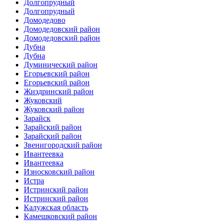
Долгопрудный
Долгопрудный
Домодедово
Домодедовский район
Домодедовский район
Дубна
Дубна
Думинический район
Егорьевский район
Егорьевский район
Жиздринский район
Жуковский
Жуковский район
Зарайск
Зарайский район
Зарайский район
Звенигородский район
Ивантеевка
Ивантеевка
Износковский район
Истра
Истринский район
Истринский район
Калужская область
Камешковский район