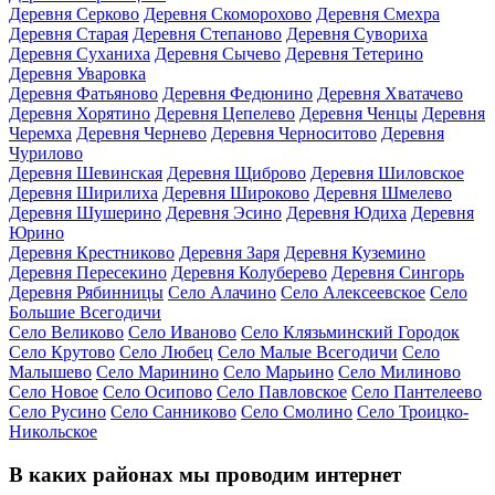
Деревня Серково
Деревня Скоморохово
Деревня Смехра
Деревня Старая
Деревня Степаново
Деревня Сувориха
Деревня Суханиха
Деревня Сычево
Деревня Тетерино
Деревня Уваровка
Деревня Фатьяново
Деревня Федюнино
Деревня Хватачево
Деревня Хорятино
Деревня Цепелево
Деревня Ченцы
Деревня
Черемха
Деревня Чернево
Деревня Черноситово
Деревня
Чурилово
Деревня Шевинская
Деревня Щиброво
Деревня Шиловское
Деревня Ширилиха
Деревня Широково
Деревня Шмелево
Деревня Шушерино
Деревня Эсино
Деревня Юдиха
Деревня
Юрино
Деревня Крестниково
Деревня Заря
Деревня Куземино
Деревня Пересекино
Деревня Колуберево
Деревня Сингорь
Деревня Рябинницы
Село Алачино
Село Алексеевское
Село
Большие Всегодичи
Село Великово
Село Иваново
Село Клязьминский Городок
Село Крутово
Село Любец
Село Малые Всегодичи
Село
Малышево
Село Маринино
Село Марьино
Село Милиново
Село Новое
Село Осипово
Село Павловское
Село Пантелеево
Село Русино
Село Санниково
Село Смолино
Село Троицко-
Никольское
В каких районах мы проводим интернет