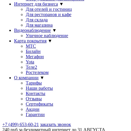
Интернет для бизнеса
▼
Для отелей и гостиниц
Для ресторанов и кафе
Для склада
Для магазина
Видеонаблюдение
▼
Уличное наблюдение
Карта покрытия
▼
МТС
Билайн
Мегафон
Yota
Теле2
Ростелеком
О компании
▼
Тарифы
Наши работы
Контакты
Отзывы
Сертификаты
Акции
Гарантии
+7 (499) 653-60-21
заказать звонок
240 руб за безлимитный интернет до
31 АВГУСТА