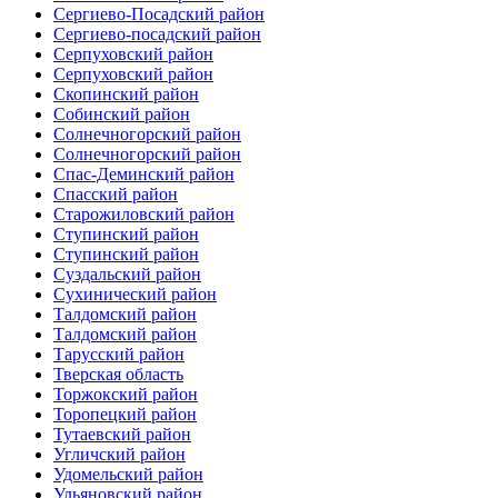
Сергиево-Посадский район
Сергиево-посадский район
Серпуховский район
Серпуховский район
Скопинский район
Собинский район
Солнечногорский район
Солнечногорский район
Спас-Деминский район
Спасский район
Старожиловский район
Ступинский район
Ступинский район
Суздальский район
Сухинический район
Талдомский район
Талдомский район
Тарусский район
Тверская область
Торжокский район
Торопецкий район
Тутаевский район
Угличский район
Удомельский район
Ульяновский район