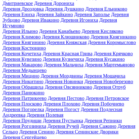
Дмитриевское
Деревня Дорониха
Деревня Дроздовка
Деревня Душкино
Деревня Ельниково
Деревня Ениха
Деревня Зайкино
Деревня Заполье
Деревня
Зубцово
Деревня Ивакино
Деревня Игониха
Деревня
Игумново
Деревня Ильино
Деревня Канабьево
Деревня Кисляково
Деревня Климово
Деревня Клюшниково
Деревня Княгинкино
Деревня Княгинино
Деревня Княжская
Деревня Коромыслово
Деревня Костюнино
Деревня Кочетиха
Деревня Красная Грива
Деревня Крячково
Деревня Кувезино
Деревня Кузнечиха
Деревня Кусакино
Деревня Макарово
Деревня Мальчиха
Деревня Мартемьяново
Деревня Медынцево
Деревня Мицино
Деревня Мордвины
Деревня Мошачиха
Деревня Никитино
Деревня Новинки
Деревня Новоберезово
Деревня Обращиха
Деревня Овсянниково
Деревня Отруб
Деревня Панюкино
Деревня Патрикеево
Деревня Пестово
Деревня Петровское
Деревня Плосково
Деревня Плохово
Деревня Побочнево
Деревня Погорелка
Деревня Погост
Деревня Подлесная
Андреевка
Деревня Полевая
Деревня Прудищи
Деревня Пустынка
Деревня Репники
Деревня Рогозиниха
Деревня Ручей
Деревня Сажино
Деревня
Сельцо
Деревня Сенино
Деревня Сенинские Дворики
Деревня Сергейцево