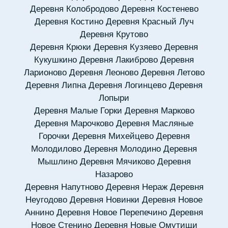
Деревня Колобродово
Деревня Костенево
Деревня Костино
Деревня Красный Луч
Деревня Крутово
Деревня Крюки
Деревня Кузяево
Деревня
Кукушкино
Деревня Лакиброво
Деревня
Ларионово
Деревня Леоново
Деревня Летово
Деревня Липна
Деревня Логинцево
Деревня
Лопыри
Деревня Малые Горки
Деревня Марково
Деревня Марочково
Деревня Масляные
Горочки
Деревня Михейцево
Деревня
Молодилово
Деревня Молодино
Деревня
Мышлино
Деревня Мячиково
Деревня
Назарово
Деревня Напутново
Деревня Нераж
Деревня
Неугодово
Деревня Новинки
Деревня Новое
Аннино
Деревня Новое Перепечино
Деревня
Новое Стенино
Деревня Новые Омутищи