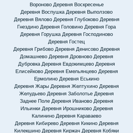
Вороново
Деревня Воскресенье
Деревня Воспушка
Деревня Выползово
Деревня Вялово
Деревня Глубоково
Деревня
Гнездино
Деревня Головино
Деревня Гора
Деревня Горушка
Деревня Господиново
Деревня Гостец
Деревня Грибово
Деревня Денисово
Деревня
Домашнево
Деревня Дровново
Деревня
Дубровка
Деревня Евдокимцево
Деревня
Елисейково
Деревня Емельянцево
Деревня
Ермолино
Деревня Еськино
Деревня Жары
Деревня Желтухино
Деревня
Желудьево
Деревня Заболотье
Деревня
Заднее Поле
Деревня Иваново
Деревня
Ильинки
Деревня Ирошниково
Деревня
Калинино
Деревня Караваево
Деревня Кибирево
Деревня Кикино
Деревня
Килекшино
Деревня Киржач
Деревня Кобяки