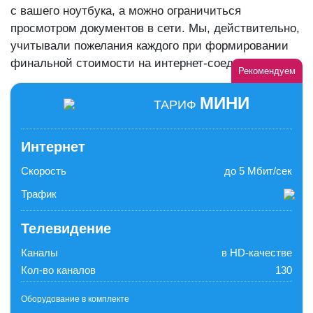
с вашего ноутбука, а можно ограничиться
просмотром документов в сети. Мы, действительно,
учитывали пожелания каждого при формировании
финальной стоимости на интернет-соединение.
Рекомендуем
МИНИ
ТАРИФ
Интернет
Скорость
до 5 Мбит/сек
Трафик
Телевидение
Каналы
в HD-качестве
Кол-во каналов
130
Оборудование в комплекте