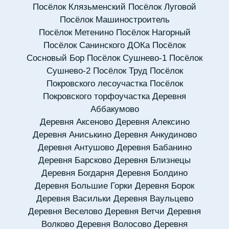
Посёлок Клязьменский
Посёлок Луговой
Посёлок Машиностроитель
Посёлок Метенино
Посёлок Нагорный
Посёлок Санинского ДОКа
Посёлок
Сосновый Бор
Посёлок Сушнево-1
Посёлок
Сушнево-2
Посёлок Труд
Посёлок
Покровского лесоучастка
Посёлок
Покровского торфоучастка
Деревня
Аббакумово
Деревня Аксеново
Деревня Алексино
Деревня Аниськино
Деревня Анкудиново
Деревня Антушово
Деревня Бабанино
Деревня Барсково
Деревня Близнецы
Деревня Богдарня
Деревня Болдино
Деревня Большие Горки
Деревня Борок
Деревня Васильки
Деревня Ваульцево
Деревня Веселово
Деревня Ветчи
Деревня
Волково
Деревня Волосово
Деревня