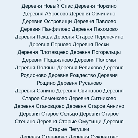
Деревня Новый Спас
Деревня Норкино
Деревня Абросово
Деревня Овчинино
Деревня Островищи
Деревня Павлово
Деревня Панфилово
Деревня Пахомово
Деревня Пекша
Деревня Старое Перепечино
Деревня Перново
Деревня Пески
Деревня Плотавцево
Деревня Погорельцы
Деревня Подвязново
Деревня Поломы
Деревня Поляны
Деревня Репихово
Деревня
Родионово
Деревня Рождество
Деревня
Рощино
Деревня Русаново
Деревня Санино
Деревня Свинцово
Деревня
Старое Семенково
Деревня Ситниково
Деревня Становцово
Деревня Старое Аннино
Деревня Старое Сельцо
Деревня Старое
Стенино
Деревня Старые Омутищи
Деревня
Старые Петушки
Деревня Степаново
Деревня Суковатово