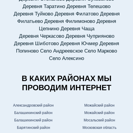
Деревня Таратино
Деревня Телешово
Деревня Туйково
Деревня Филатово
Деревня
Филатьево
Деревня Филимоново
Деревня
Цепнино
Деревня Чаща
Деревня Черкасово
Деревня Чуприяново
Деревня Шиботово
Деревня Ючмер
Деревня
Попиново
Село Андреевское
Село Марково
Село Алексино
В КАКИХ РАЙОНАХ МЫ
ПРОВОДИМ ИНТЕРНЕТ
Александровский район
Можайский район
Балашихинский район
Можайский район
Балашихинский район
Мосальский район
Барятинский район
Московская область