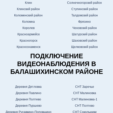
Клин
Солнечногорский район
Клинский район
Ступинский район
Коломенский район
Талдомский район
Коломна
Фрязино
Королев
Чеховский район
Красноармейск
Шатурский район
Красногорск
Шаховский район
Краснознаменск
Щелковский район
ПОДКЛЮЧЕНИЕ
ВИДЕОНАБЛЮДЕНИЯ В
БАЛАШИХИНСКОМ РАЙОНЕ
Деревня Дятловка
СНТ Заречье
Деревня Павлино
СНТ Малиновка
Деревня Полтево
СНТ Малиновка-1
Деревня Пуршево
СНТ Полтево
Деревня Русавкино-Поповщино
СНТ Сокольники