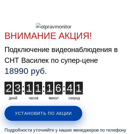
ВНИМАНИЕ АКЦИЯ!
Подключение видеонаблюдения в
СНТ Василек по супер-цене
18990 руб.
2
2
3
3
:
1
1
1
1
:
1
1
6
6
:
4
4
0
0
0
дней
часов
минут
секунд
УСТАНОВИТЬ ПО АКЦИИ
Подробности уточняйте у наших менеджеров по телефону