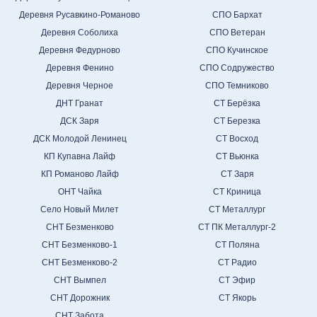
Деревня Русавкино-Романово
СПО Бархат
Деревня Соболиха
СПО Ветеран
Деревня Федурново
СПО Кучинское
Деревня Фенино
СПО Содружество
Деревня Черное
СПО Темниково
ДНТ Гранат
СТ Берёзка
ДСК Заря
СТ Березка
ДСК Молодой Ленинец
СТ Восход
КП Купавна Лайф
СТ Вьюнка
КП Романово Лайф
СТ Заря
ОНТ Чайка
СТ Криница
Село Новый Милет
СТ Металлург
СНТ Безменково
СТ ПК Металлург-2
СНТ Безменково-1
СТ Поляна
СНТ Безменково-2
СТ Радио
СНТ Вымпел
СТ Эфир
СНТ Дорожник
СТ Якорь
СНТ Забота