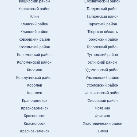
Каширский район
Сухинический район
Киржачский район
Талдомский район
Клин
Талдомский район
Клинский район
Тарусский район
Клинский район
Тверская область
Ковровский район
Торжокский район
Козельский район
Торопецкий район
Коломенский район
Тутаевский район
Коломенский район
Угличский район
Коломна
Удомельский район
Кольчугинский район
Ульяновский район
Королев
Ухоловский район
Королев
Ферзиковский район
Краноармейск
Фировский район
Красноармейск
Фрязино
Красногорск
Фрязино
Красногорск
Хвастовический район
Краснознаменск
Химки