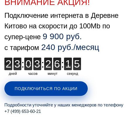
ВНИМАНИЕ АКЦИЯ!
Подключение интернета в Деревне
Китово на скорости до 100Mb по
9 900 руб.
супер-цене
240 руб./месяц
с тарифом
2
2
3
3
:
0
0
3
3
:
2
2
6
6
:
1
1
1
4
4
4
дней
часов
минут
секунд
ПОДКЛЮЧИТЬСЯ ПО АКЦИИ
Подробности уточняйте у наших менеджеров по телефону
+7 (499) 653-60-21