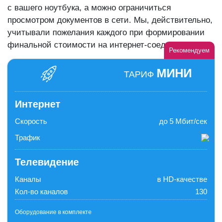
с вашего ноутбука, а можно ограничиться
просмотром документов в сети. Мы, действительно,
учитывали пожелания каждого при формировании
финальной стоимости на интернет-соединение.
Рекомендуем
МИНИ
ТАРИФ
Интернет
Скорость
до 5 Мбит/сек
Трафик
Телевидение
Каналы
в HD-качестве
Кол-во каналов
130
Оборудование в комплекте