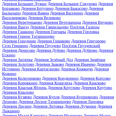
Деревня Большие Лужки
Деревня Большое Сокурово
Деревня
Борзаково
Деревня Ботулино
Деревня Быкасово
Деревня
Быльцыно
Деревня Вамна
Деревня Васенино
Деревня
Васильчиково
Деревня Великово
Деревня Веретеньково
Деревня Ветельницы
Деревня Внуково
Деревня Выезд
Деревня Гаврильцево
Посёлок Галицы
Деревня Гашкино
Деревня Гончары
Деревня Горловка
Деревня Горное Татаринцево
Деревня Городищи
Деревня Горшково
Деревня Григорово
Село Гришино
Деревня Груздево
Посёлок Груздевский
Деревня Денисово
Деревня Дубово
Деревня Дуброво
Деревня
Ескино
Деревня Заозерье
Деревня Зелёный Дол
Деревня Зимёнки
Деревня Золотово
Деревня Зыково
Деревня Ивачево
Деревня
Истомино
Деревня Картаганово
Деревня Княжичи
Деревня
Кожино
Деревня Колесниково
Деревня Кондюрино
Деревня Копсово
Деревня Коровкино
Деревня Кошелиха
Деревня Красково
Деревня Красная Яблонь
Деревня Круглово
Деревня Крутово
Деревня Крылово
Деревня Кузяево
Деревня Купля
Деревня Куприяново
Деревня
Леоново
Деревня Лесное Татаринцево
Деревня Липовка
Деревня Лисино
Деревня Литовка
Деревня Лучинки
Деревня
Лыкшино
Деревня Малая Карповка
Деревня Малиново
Деревня Малое