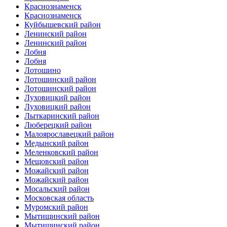
Краснознаменск
Краснознаменск
Куйбышевский район
Ленинский район
Ленинский район
Лобня
Лобня
Лотошино
Лотошинский район
Лотошинский район
Луховицкий район
Луховицкий район
Лыткаринский район
Люберецкий район
Малоярославецкий район
Медынский район
Меленковский район
Мещовский район
Можайский район
Можайский район
Мосальский район
Московская область
Муромский район
Мытищинский район
Мытищинский район