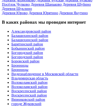
Деревня Черненково
Деревня Чудская
Деревня Чулково
Посёлок Чулково
Деревня Шаньково
Деревня Шубино
Деревня Шуклино
Деревня Юрово
Деревня Юрятино
Деревня Якутино
В каких районах мы проводим интернет
Александровский район
Балашихинский район
Балашихинский район
Барятинский район
Бобынинский район
Богородский район
Богородский район
Боровский район
Бронницы
Бронницы
Видеонаблюдение в Московской области
Владимирская область
Волоколамский район
Волоколамский район
Воскресенский район
Воскресенский район
Вязниковский район
городе Жуковский