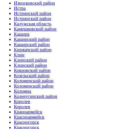
Износковский район
Истра
Истринский район
Истринский район
Калужская область
Камешковский район
Кашира
Каширский район
Каширский район
Киржачский район
Клин
Клинский район
Клинский район
Ковровский район
Козельский район
Коломенский район
Коломенский район
Коломна
Кольчугинский район
Королев
Королев
Краноармейск
Красноармейск
Красногорск
Красногорск