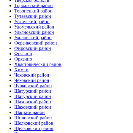
Тверская область
Торжокский район
Торопецкий район
Тутаевский район
Угличский район
Удомельский район
Ульяновский район
Ухоловский район
Ферзиковский район
Фировский район
Фрязино
Фрязино
Хвастовический район
Химки
Чеховский район
Чеховский район
Чучковский район
Шатурский район
Шатурский район
Шаховский район
Шаховский район
Шацкий район
Шиловский район
Щелковский район
Щелковский район