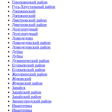
Гороховецкий район
Гусь-Хрустальный район
Дзержинский
Дзержинский
Дмитровский район
Дмитровский район
Долгопрудный
Долгопрудный
Домодедово
Домодедовский район
Домодедовский район
Дубна
Дубна
Думинический район
Егорьевский район
Егорьевский район
Жиздринский район
Жуковский
Жуковский район
Зарайск
Зарайский район
Зарайский район
Звенигородский район
Ивантеевка
Ивантеевка