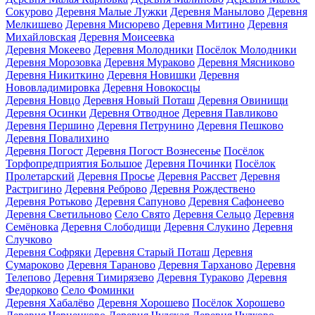
Сокурово
Деревня Малые Лужки
Деревня Манылово
Деревня
Мелкишево
Деревня Мисюрево
Деревня Митино
Деревня
Михайловская
Деревня Моисеевка
Деревня Мокеево
Деревня Молодники
Посёлок Молодники
Деревня Морозовка
Деревня Мураково
Деревня Мясниково
Деревня Никиткино
Деревня Новишки
Деревня
Нововладимировка
Деревня Новокосцы
Деревня Новцо
Деревня Новый Поташ
Деревня Овинищи
Деревня Осинки
Деревня Отводное
Деревня Павликово
Деревня Першино
Деревня Петрунино
Деревня Пешково
Деревня Повалихино
Деревня Погост
Деревня Погост Вознесенье
Посёлок
Торфопредприятия Большое
Деревня Починки
Посёлок
Пролетарский
Деревня Просье
Деревня Рассвет
Деревня
Растригино
Деревня Реброво
Деревня Рождествено
Деревня Ротьково
Деревня Сапуново
Деревня Сафонеево
Деревня Светильново
Село Свято
Деревня Сельцо
Деревня
Семёновка
Деревня Слободищи
Деревня Слукино
Деревня
Случково
Деревня Софряки
Деревня Старый Поташ
Деревня
Сумароково
Деревня Тараново
Деревня Тарханово
Деревня
Телепово
Деревня Тимирязево
Деревня Тураково
Деревня
Федорково
Село Фоминки
Деревня Хабалёво
Деревня Хорошево
Посёлок Хорошево