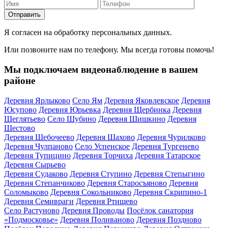
Отправить
Я согласен на обработку персональных данных.
Или позвоните нам по телефону. Мы всегда готовы помочь!
Мы подключаем видеонаблюдение в вашем
районе
Деревня Ярлыково
Село Ям
Деревня Яковлевское
Деревня
Юсупово
Деревня Юрьевка
Деревня Щербинка
Деревня
Щеглятьево
Село Шубино
Деревня Шишкино
Деревня
Шестово
Деревня Шебочеево
Деревня Шахово
Деревня Чурилково
Деревня Чулпаново
Село Успенское
Деревня Тургенево
Деревня Тупицино
Деревня Торчиха
Деревня Татарское
Деревня Сырьево
Деревня Судаково
Деревня Ступино
Деревня Степыгино
Деревня Степанчиково
Деревня Старосъяново
Деревня
Соломыково
Деревня Сокольниково
Деревня Скрипино-1
Деревня Семивраги
Деревня Ртищево
Село Растуново
Деревня Проводы
Посёлок санатория
«Подмосковье»
Деревня Поливаново
Деревня Поздново