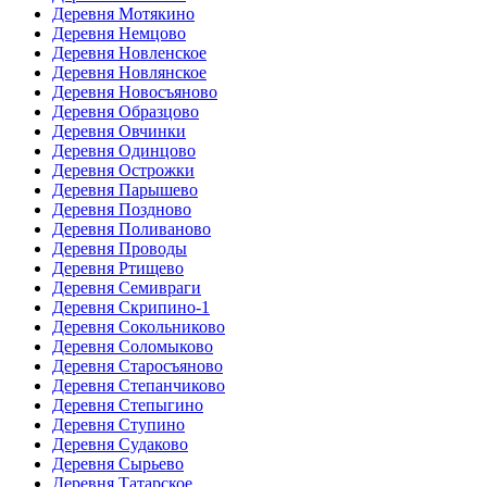
Деревня Мотякино
Деревня Немцово
Деревня Новленское
Деревня Новлянское
Деревня Новосъяново
Деревня Образцово
Деревня Овчинки
Деревня Одинцово
Деревня Острожки
Деревня Парышево
Деревня Поздново
Деревня Поливаново
Деревня Проводы
Деревня Ртищево
Деревня Семивраги
Деревня Скрипино-1
Деревня Сокольниково
Деревня Соломыково
Деревня Старосъяново
Деревня Степанчиково
Деревня Степыгино
Деревня Ступино
Деревня Судаково
Деревня Сырьево
Деревня Татарское