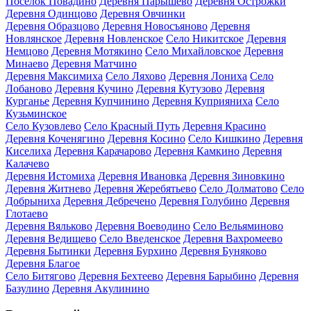
Посёлок Повадино
Деревня Парышево
Деревня Острожки
Деревня Одинцово
Деревня Овчинки
Деревня Образцово
Деревня Новосъяново
Деревня
Новлянское
Деревня Новленское
Село Никитское
Деревня
Немцово
Деревня Мотякино
Село Михайловское
Деревня
Минаево
Деревня Матчино
Деревня Максимиха
Село Ляхово
Деревня Лониха
Село
Лобаново
Деревня Кучино
Деревня Кутузово
Деревня
Курганье
Деревня Купчинино
Деревня Куприяниха
Село
Кузьминское
Село Кузовлево
Село Красный Путь
Деревня Красино
Деревня Коченягино
Деревня Косино
Село Кишкино
Деревня
Киселиха
Деревня Карачарово
Деревня Камкино
Деревня
Калачево
Деревня Истомиха
Деревня Ивановка
Деревня Зиновкино
Деревня Житнево
Деревня Жеребятьево
Село Долматово
Село
Добрыниха
Деревня Дебречено
Деревня Голубино
Деревня
Глотаево
Деревня Вяльково
Деревня Воеводино
Село Вельяминово
Деревня Ведищево
Село Введенское
Деревня Вахромеево
Деревня Бытинки
Деревня Бурхино
Деревня Буняково
Деревня Благое
Село Битягово
Деревня Бехтеево
Деревня Барыбино
Деревня
Базулино
Деревня Акулинино