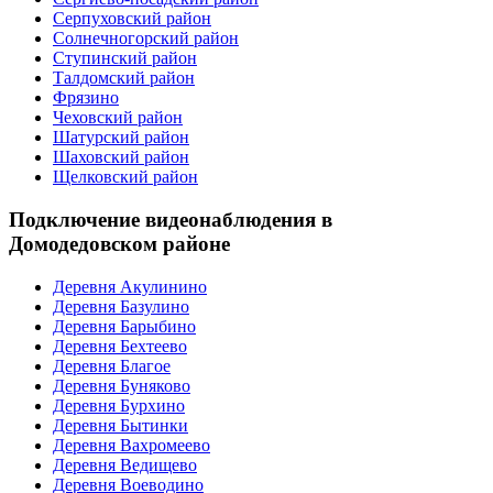
Серпуховский район
Солнечногорский район
Ступинский район
Талдомский район
Фрязино
Чеховский район
Шатурский район
Шаховский район
Щелковский район
Подключение видеонаблюдения в
Домодедовском районе
Деревня Акулинино
Деревня Базулино
Деревня Барыбино
Деревня Бехтеево
Деревня Благое
Деревня Буняково
Деревня Бурхино
Деревня Бытинки
Деревня Вахромеево
Деревня Ведищево
Деревня Воеводино