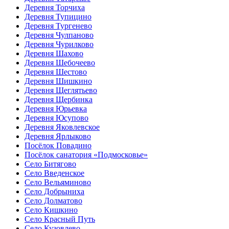
Деревня Торчиха
Деревня Тупицино
Деревня Тургенево
Деревня Чулпаново
Деревня Чурилково
Деревня Шахово
Деревня Шебочеево
Деревня Шестово
Деревня Шишкино
Деревня Щеглятьево
Деревня Щербинка
Деревня Юрьевка
Деревня Юсупово
Деревня Яковлевское
Деревня Ярлыково
Посёлок Повадино
Посёлок санатория «Подмосковье»
Село Битягово
Село Введенское
Село Вельяминово
Село Добрыниха
Село Долматово
Село Кишкино
Село Красный Путь
Село Кузовлево