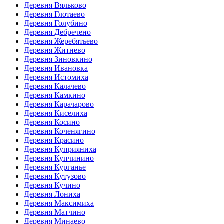
Деревня Вяльково
Деревня Глотаево
Деревня Голубино
Деревня Дебречено
Деревня Жеребятьево
Деревня Житнево
Деревня Зиновкино
Деревня Ивановка
Деревня Истомиха
Деревня Калачево
Деревня Камкино
Деревня Карачарово
Деревня Киселиха
Деревня Косино
Деревня Коченягино
Деревня Красино
Деревня Куприяниха
Деревня Купчинино
Деревня Курганье
Деревня Кутузово
Деревня Кучино
Деревня Лониха
Деревня Максимиха
Деревня Матчино
Деревня Минаево