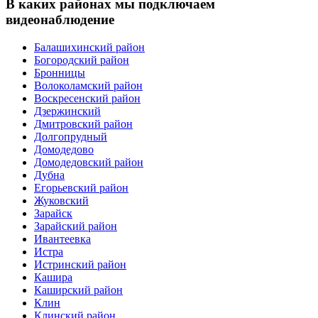
В каких районах мы подключаем
видеонаблюдение
Балашихинский район
Богородский район
Бронницы
Волоколамский район
Воскресенский район
Дзержинский
Дмитровский район
Долгопрудный
Домодедово
Домодедовский район
Дубна
Егорьевский район
Жуковский
Зарайск
Зарайский район
Ивантеевка
Истра
Истринский район
Кашира
Каширский район
Клин
Клинский район