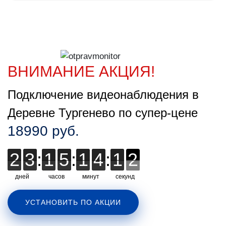
ВНИМАНИЕ АКЦИЯ!
Подключение видеонаблюдения в
Деревне Тургенево по супер-цене
18990 руб.
2
2
3
3
:
1
1
5
5
:
1
1
4
4
:
1
1
1
1
2
1
дней
часов
минут
секунд
УСТАНОВИТЬ ПО АКЦИИ