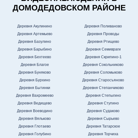
ДОМОДЕДОВСКОМ РАЙОНЕ
Деревня Акулинино
Деревня Поливаново
Деревня Артемьево
Деревня Проводы
Деревня Базулино
Деревня Ртищево
Деревня Барыбино
Деревня Семивраги
Деревня Бехтеево
Деревня Скрипино-1
Деревня Благое
Деревня Сокольниково
Деревня Буняково
Деревня Соломыково
Деревня Бурхино
Деревня Старосъяново
Деревня Бытинки
Деревня Степанчиково
Деревня Вахромеево
Деревня Степыгино
Деревня Ведищево
Деревня Ступино
Деревня Воеводино
Деревня Судаково
Деревня Вяльково
Деревня Сырьево
Деревня Глотаево
Деревня Татарское
Деревня Голубино
Деревня Торчиха