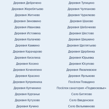
Деревня Дебречено
Деревня Тупицино
Деревня Жеребятьево
Деревня Чулпаново
Деревня Житнево
Деревня Чурилково
Деревня Зиновкино
Деревня Шахово
Деревня Ивановка
Деревня Шебочеево
Деревня Истомиха
Деревня Шестово
Деревня Калачево
Деревня Шишкино
Деревня Камкино
Деревня Щеглятьево
Деревня Карачарово
Деревня Щербинка
Деревня Киселиха
Деревня Юрьевка
Деревня Косино
Деревня Юсупово
Деревня Коченягино
Деревня Яковлевское
Деревня Красино
Деревня Ярлыково
Деревня Куприяниха
Посёлок Повадино
Деревня Купчинино
Посёлок санатория «Подмосковье»
Деревня Курганье
Село Битягово
Деревня Кутузово
Село Введенское
Деревня Кучино
Село Вельяминово