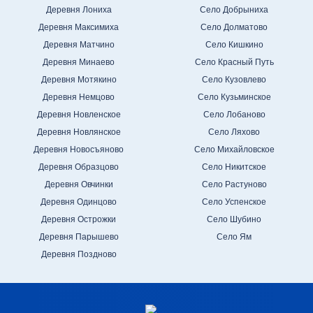
Деревня Лониха
Село Добрыниха
Деревня Максимиха
Село Долматово
Деревня Матчино
Село Кишкино
Деревня Минаево
Село Красный Путь
Деревня Мотякино
Село Кузовлево
Деревня Немцово
Село Кузьминское
Деревня Новленское
Село Лобаново
Деревня Новлянское
Село Ляхово
Деревня Новосъяново
Село Михайловское
Деревня Образцово
Село Никитское
Деревня Овчинки
Село Растуново
Деревня Одинцово
Село Успенское
Деревня Острожки
Село Шубино
Деревня Парышево
Село Ям
Деревня Поздново