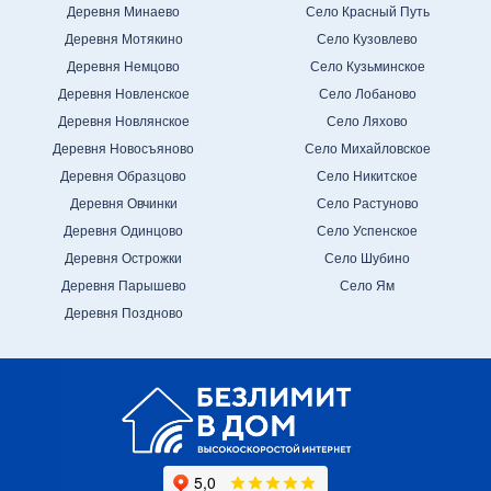
Деревня Минаево
Село Красный Путь
Деревня Мотякино
Село Кузовлево
Деревня Немцово
Село Кузьминское
Деревня Новленское
Село Лобаново
Деревня Новлянское
Село Ляхово
Деревня Новосъяново
Село Михайловское
Деревня Образцово
Село Никитское
Деревня Овчинки
Село Растуново
Деревня Одинцово
Село Успенское
Деревня Острожки
Село Шубино
Деревня Парышево
Село Ям
Деревня Поздново