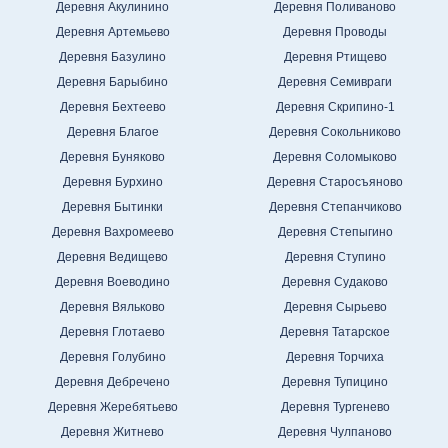
Деревня Акулинино
Деревня Поливаново
Деревня Артемьево
Деревня Проводы
Деревня Базулино
Деревня Ртищево
Деревня Барыбино
Деревня Семивраги
Деревня Бехтеево
Деревня Скрипино-1
Деревня Благое
Деревня Сокольниково
Деревня Буняково
Деревня Соломыково
Деревня Бурхино
Деревня Старосъяново
Деревня Бытинки
Деревня Степанчиково
Деревня Вахромеево
Деревня Степыгино
Деревня Ведищево
Деревня Ступино
Деревня Воеводино
Деревня Судаково
Деревня Вяльково
Деревня Сырьево
Деревня Глотаево
Деревня Татарское
Деревня Голубино
Деревня Торчиха
Деревня Дебречено
Деревня Тупицино
Деревня Жеребятьево
Деревня Тургенево
Деревня Житнево
Деревня Чулпаново