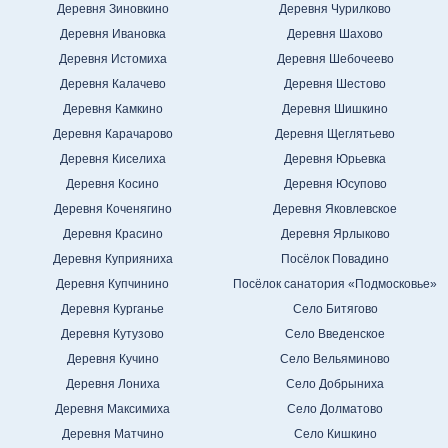
Деревня Зиновкино
Деревня Чурилково
Деревня Ивановка
Деревня Шахово
Деревня Истомиха
Деревня Шебочеево
Деревня Калачево
Деревня Шестово
Деревня Камкино
Деревня Шишкино
Деревня Карачарово
Деревня Щеглятьево
Деревня Киселиха
Деревня Юрьевка
Деревня Косино
Деревня Юсупово
Деревня Коченягино
Деревня Яковлевское
Деревня Красино
Деревня Ярлыково
Деревня Куприяниха
Посёлок Повадино
Деревня Купчинино
Посёлок санатория «Подмосковье»
Деревня Курганье
Село Битягово
Деревня Кутузово
Село Введенское
Деревня Кучино
Село Вельяминово
Деревня Лониха
Село Добрыниха
Деревня Максимиха
Село Долматово
Деревня Матчино
Село Кишкино