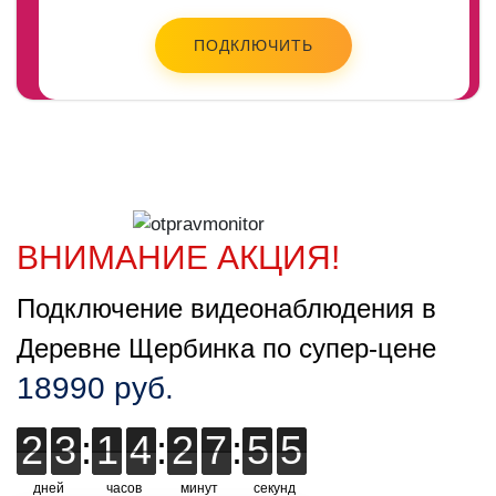
ПОДКЛЮЧИТЬ
ВНИМАНИЕ АКЦИЯ!
Подключение видеонаблюдения в
Деревне Щербинка по супер-цене
18990 руб.
2
2
3
3
:
1
1
4
4
:
2
2
7
7
7
:
5
5
5
4
4
4
дней
часов
минут
секунд