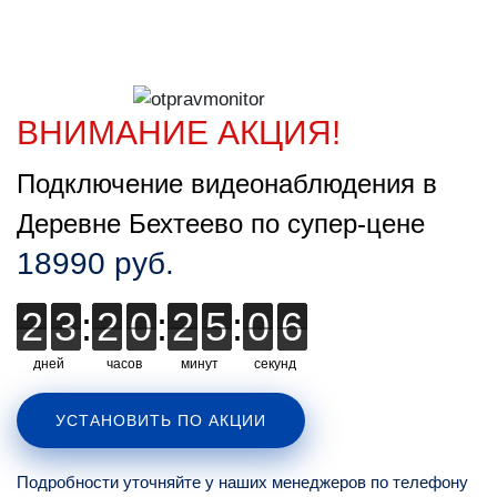
ВНИМАНИЕ АКЦИЯ!
Подключение видеонаблюдения в
Деревне Бехтеево по супер-цене
18990 руб.
2
2
3
3
:
2
2
0
0
:
2
2
5
5
:
0
0
0
5
6
5
дней
часов
минут
секунд
УСТАНОВИТЬ ПО АКЦИИ
Подробности уточняйте у наших менеджеров по телефону