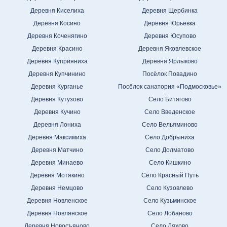
Деревня Киселиха
Деревня Щербинка
Деревня Косино
Деревня Юрьевка
Деревня Коченягино
Деревня Юсупово
Деревня Красино
Деревня Яковлевское
Деревня Куприяниха
Деревня Ярлыково
Деревня Купчинино
Посёлок Повадино
Деревня Курганье
Посёлок санатория «Подмосковье»
Деревня Кутузово
Село Битягово
Деревня Кучино
Село Введенское
Деревня Лониха
Село Вельяминово
Деревня Максимиха
Село Добрыниха
Деревня Матчино
Село Долматово
Деревня Минаево
Село Кишкино
Деревня Мотякино
Село Красный Путь
Деревня Немцово
Село Кузовлево
Деревня Новленское
Село Кузьминское
Деревня Новлянское
Село Лобаново
Деревня Новосъяново
Село Ляхово