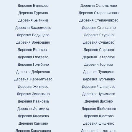
Деревня Буняково
Деревня Соломыково
Деревня Бурхино
Деревня Старосъяново
Деревня Бытинки
Деревня Степанчиково
Деревня Вахромеево
Деревня Степыгино
Деревня Ведищево
Деревня Ступино
Деревня Воеводино
Деревня Судаково
Деревня Вяльково
Деревня Сырьево
Деревня Глотаево
Деревня Татарское
Деревня Голубино
Деревня Торчиха
Деревня Дебречено
Деревня Тупицино
Деревня Жеребятьево
Деревня Тургенево
Деревня Житнево
Деревня Чулпаново
Деревня Зиновкино
Деревня Чурилково
Деревня Ивановка
Деревня Шахово
Деревня Истомиха
Деревня Шебочеево
Деревня Калачево
Деревня Шестово
Деревня Камкино
Деревня Шишкино
Деревня Карачарово
Деревня Щеглятьево