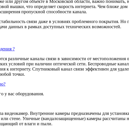
дже или другом объекте в Московской области, важно понимать,
товой вышки, что определяет скорость интернета. Чем ближе дом
расширения пропускной способности канала.
табильность связи даже в условиях проблемного покрытия. Но 
дачи данных в рамках доступных технических возможностей.
дения ?
ются различные каналы связи в зависимости от местоположения
ских условий при наличии оптической сети. Беспроводные каналы
ия к интернету. Спутниковый канал связи эффективен для удал
любой точки.
ро?
о у вас оборудования.
 видеокамер. Внутренние камеры предназначены для установки 
 или стене. Уличные (вандалозащищенные) камеры рассчитаны на
ищающий от влаги и пыли.