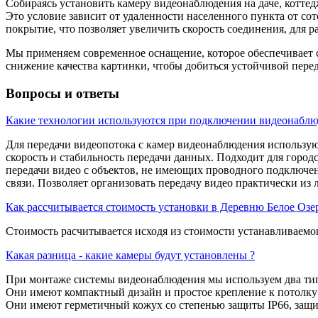
Собираясь установить камеру видеонаблюдения на даче, котте
Это условие зависит от удаленности населенного пункта от со
покрытие, что позволяет увеличить скорость соединения, для 
Мы применяем современное оснащение, которое обеспечивает с
снижение качества картинки, чтобы добиться устойчивой пере
Вопросы и ответы
Какие технологии используются при подключении видеонаблю
Для передачи видеопотока с камер видеонаблюдения использу
скорость и стабильность передачи данных. Подходит для город
передачи видео с объектов, не имеющих проводного подключен
связи. Позволяет организовать передачу видео практически из 
Как рассчитывается стоимость установки в Деревню Белое Озе
Стоимость расчитывается исходя из стоимости устанавливаемог
Какая разница - какие камеры будут установлены ?
При монтаже системы видеонаблюдения мы используем два типа
Они имеют компактный дизайн и простое крепление к потолку
Они имеют герметичный кожух со степенью защиты IP66, защ