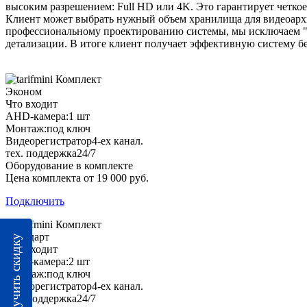
высоким разрешением: Full HD или 4K. Это гарантирует четко
Клиент может выбрать нужный объем хранилища для видеоархив
профессиональному проектированию системы, мы исключаем "
детализации. В итоге клиент получает эффективную систему б
Комплект
Эконом
Что входит
AHD-камера:
1 шт
Монтаж:
под ключ
Видеорегистратор
4-ех канал.
тех. поддержка
24/7
Оборудование в комплекте
Цена комплекта от 19 000 руб.
Подключить
Комплект
Стандарт
Получить скидку
Что входит
AHD-камера:
2 шт
Монтаж:
под ключ
Видеорегистратор
4-ех канал.
тех. поддержка
24/7