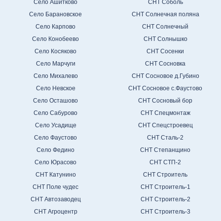
Село Ашитково
СНТ Соболь
Село Барановское
СНТ Солнечная поляна
Село Карпово
СНТ Солнечный
Село Конобеево
СНТ Солнышко
Село Косяково
СНТ Сосенки
Село Марчуги
СНТ Сосновка
Село Михалево
СНТ Сосновое д.Губино
Село Невское
СНТ Сосновое с.Фаустово
Село Осташово
СНТ Сосновый бор
Село Сабурово
СНТ Спецмонтаж
Село Усадище
СНТ Спецстроевец
Село Фаустово
СНТ Сталь-2
Село Федино
СНТ Степанщино
Село Юрасово
СНТ СТП-2
СНТ Катунино
СНТ Строитель
СНТ Поле чудес
СНТ Строитель-1
СНТ Автозаводец
СНТ Строитель-2
СНТ Агроцентр
СНТ Строитель-3