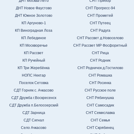
ДНТ Москва-Лето
СНТ Прибор
ДНТ Новое Фаустово
СНТ Прогресс-94
ДНТ Южное Золотово
СНТ Прометей
КП Аргуново-1
СНТ Путеец
КП Виноградная Лоза
СНТ Радуга
КП Лебединое
СНТ Рассвет д.Новоселово
КП Москворечье
СНТ Рассвет МР Фосфоритный
КП Рассвет
СНТ Рица
КП Ручейный
СНТ Родник
КП Три Жеребёнка
СНТ Родничок д.Гостилово
НОПС Нектар
СНТ Ромашка
Поселок Сетовка
СНТ Росинка
СДТ Горняк с. Ачкасово
СНТ Русское поле
СДТ Дружба г.Воскресенск
СНТ Рябинушка
СДТ Дружба п.Белоозерский
СНТ Самосадик
СДТ Зарница
СНТ Семиславка
СДТ Сигнал
СНТ Семья
Село Ачкасово
СНТ Скрябинец