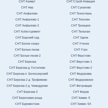
СНТ Азимут
СНТ Строй-Новация
СНТ Аир
СНТ Суханово
СНТ Анфалово
СНТ Техноткань
СНТ Анфалово-1
СНТ Тополек
СНТ Анфалово-2
СНТ Троицкое
СНТ Асбестцемент
СНТ Тюльпан
СНТ Барский сад
СНТ Удача
СНТ Белое озеро
СНТ Утенок
СНТ Белые пески
СНТ Утро
СНТ Белые пески-2
СНТ Фаустово
СНТ Березка
СНТ Фаустово-1
СНТ Березка д. Гостилово
СНТ Фаустово-2
СНТ Березка п. Белоозерский
СНТ Федоровка
СНТ Березка-2 д. Трофимово
СНТ Федоровское
СНТ Березка-2 д. Чемодурово
СНТ Фетровщик
СНТ Березка-3
СНТ Форум
СНТ Березовая роща
СНТ Химик -5
СНТ Буревестник
СНТ Химик -5А