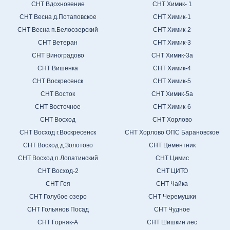
СНТ Вдохновение
СНТ Химик- 1
СНТ Весна д.Потаповское
СНТ Химик-1
СНТ Весна п.Белоозерский
СНТ Химик-2
СНТ Ветеран
СНТ Химик-3
СНТ Виноградово
СНТ Химик-3а
СНТ Вишенка
СНТ Химик-4
СНТ Воскресенск
СНТ Химик-5
СНТ Восток
СНТ Химик-5а
СНТ Восточное
СНТ Химик-6
СНТ Восход
СНТ Хорлово
СНТ Восход г.Воскресенск
СНТ Хорлово ОПС Барановское
СНТ Восход д.Золотово
СНТ Цементник
СНТ Восход п.Лопатинский
СНТ Цимис
СНТ Восход-2
СНТ ЦИТО
СНТ Гея
СНТ Чайка
СНТ Голубое озеро
СНТ Черемушки
СНТ Гольянов Посад
СНТ Чудное
СНТ Горняк-А
СНТ Шишкин лес