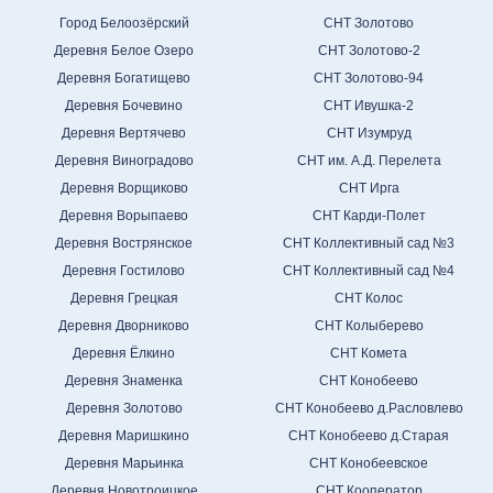
Город Белоозёрский
СНТ Золотово
Деревня Белое Озеро
СНТ Золотово-2
Деревня Богатищево
СНТ Золотово-94
Деревня Бочевино
СНТ Ивушка-2
Деревня Вертячево
СНТ Изумруд
Деревня Виноградово
СНТ им. А.Д. Перелета
Деревня Ворщиково
СНТ Ирга
Деревня Ворыпаево
СНТ Карди-Полет
Деревня Вострянское
СНТ Коллективный сад №3
Деревня Гостилово
СНТ Коллективный сад №4
Деревня Грецкая
СНТ Колос
Деревня Дворниково
СНТ Колыберево
Деревня Ёлкино
СНТ Комета
Деревня Знаменка
СНТ Конобеево
Деревня Золотово
СНТ Конобеево д.Расловлево
Деревня Маришкино
СНТ Конобеево д.Старая
Деревня Марьинка
СНТ Конобеевское
Деревня Новотроицкое
СНТ Кооператор