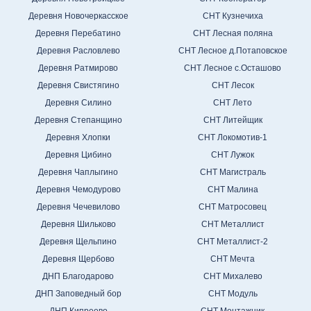
Деревня Новочеркасское
СНТ Кузнечиха
Деревня Перебатино
СНТ Лесная поляна
Деревня Расловлево
СНТ Лесное д.Потаповское
Деревня Ратмирово
СНТ Лесное с.Осташово
Деревня Свистягино
СНТ Лесок
Деревня Силино
СНТ Лето
Деревня Степанщино
СНТ Литейщик
Деревня Хлопки
СНТ Локомотив-1
Деревня Цибино
СНТ Лужок
Деревня Чаплыгино
СНТ Магистраль
Деревня Чемодурово
СНТ Малина
Деревня Чечевилово
СНТ Матросовец
Деревня Шильково
СНТ Металлист
Деревня Щельпино
СНТ Металлист-2
Деревня Щербово
СНТ Мечта
ДНП Благодарово
СНТ Михалево
ДНП Заповедный бор
СНТ Модуль