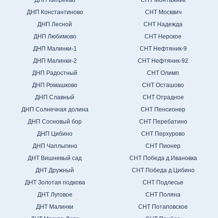
ДНП Кипреево
СНТ Монтажник
ДНП Константиново
СНТ Москвич
ДНП Лесной
СНТ Надежда
ДНП Любимово
СНТ Нерское
ДНП Малинки-1
СНТ Нефтяник-9
ДНП Малинки-2
СНТ Нефтяник-92
ДНП Радостный
СНТ Олимп
ДНП Ромашково
СНТ Осташово
ДНП Славный
СНТ Отрадное
ДНП Солнечная долина
СНТ Пенсионер
ДНП Сосновый бор
СНТ Перебатино
ДНП Цибино
СНТ Перхурово
ДНП Чаплыгино
СНТ Пионер
ДНТ Вишневый сад
СНТ Победа д.Ивановка
ДНТ Дружный
СНТ Победа д.Цибино
ДНТ Золотая подкова
СНТ Подлесье
ДНТ Луговое
СНТ Поляна
ДНТ Малинки
СНТ Потаповское