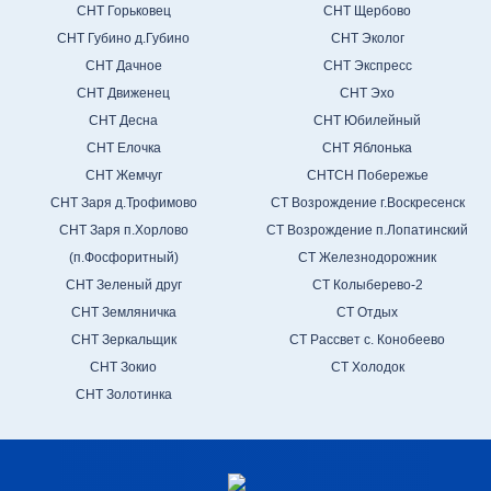
СНТ Горьковец
СНТ Щербово
СНТ Губино д.Губино
СНТ Эколог
СНТ Дачное
СНТ Экспресс
СНТ Движенец
СНТ Эхо
СНТ Десна
СНТ Юбилейный
СНТ Елочка
СНТ Яблонька
СНТ Жемчуг
СНТСН Побережье
СНТ Заря д.Трофимово
СТ Возрождение г.Воскресенск
СНТ Заря п.Хорлово
СТ Возрождение п.Лопатинский
(п.Фосфоритный)
СТ Железнодорожник
СНТ Зеленый друг
СТ Колыберево-2
СНТ Земляничка
СТ Отдых
СНТ Зеркальщик
СТ Рассвет с. Конобеево
СНТ Зокио
СТ Холодок
СНТ Золотинка