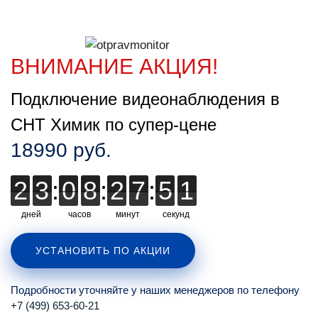
ВНИМАНИЕ АКЦИЯ!
Подключение видеонаблюдения в
СНТ Химик по супер-цене
18990 руб.
2
2
3
3
:
0
0
8
8
:
2
2
7
7
:
5
5
0
0
0
дней
часов
минут
секунд
УСТАНОВИТЬ ПО АКЦИИ
Подробности уточняйте у наших менеджеров по телефону
+7 (499) 653-60-21