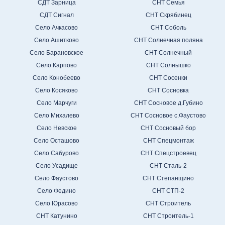
СДТ Зарница
СНТ Семья
СДТ Сигнал
СНТ Скрябинец
Село Ачкасово
СНТ Соболь
Село Ашитково
СНТ Солнечная поляна
Село Барановское
СНТ Солнечный
Село Карпово
СНТ Солнышко
Село Конобеево
СНТ Сосенки
Село Косяково
СНТ Сосновка
Село Марчуги
СНТ Сосновое д.Губино
Село Михалево
СНТ Сосновое с.Фаустово
Село Невское
СНТ Сосновый бор
Село Осташово
СНТ Спецмонтаж
Село Сабурово
СНТ Спецстроевец
Село Усадище
СНТ Сталь-2
Село Фаустово
СНТ Степанщино
Село Федино
СНТ СТП-2
Село Юрасово
СНТ Строитель
СНТ Катунино
СНТ Строитель-1