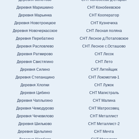
Деревня Маришкино
СНТ Конобеевское
Деревня Марьинка
СНТ Кооператор
Деревня Новотроицкое
СНТ Кузнечиха
Деревня Новочеркасское
СНТ Лесная поляна
Деревня Перебатино
СНТ Лесное д.Потаповское
Деревня Расловлево
СНТ Лесное с.Осташово
Деревня Ратмирово
СНТ Лесок
Деревня Свистягино
СНТ Лето
Деревня Силино
СНТ Литейщик
Деревня Степанщино
СНТ Локомотив-1
Деревня Хлопки
СНТ Лужок
Деревня Цибино
СНТ Магистраль
Деревня Чаплыгино
СНТ Малина
Деревня Чемодурово
СНТ Матросовец
Деревня Чечевилово
СНТ Металлист
Деревня Шильково
СНТ Металлист-2
Деревня Щельпино
СНТ Мечта