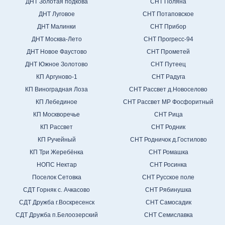
ДНТ Золотая подкова
СНТ Поляна
ДНТ Луговое
СНТ Потаповское
ДНТ Малинки
СНТ Прибор
ДНТ Москва-Лето
СНТ Прогресс-94
ДНТ Новое Фаустово
СНТ Прометей
ДНТ Южное Золотово
СНТ Путеец
КП Аргуново-1
СНТ Радуга
КП Виноградная Лоза
СНТ Рассвет д.Новоселово
КП Лебединое
СНТ Рассвет МР Фосфоритный
КП Москворечье
СНТ Рица
КП Рассвет
СНТ Родник
КП Ручейный
СНТ Родничок д.Гостилово
КП Три Жеребёнка
СНТ Ромашка
НОПС Нектар
СНТ Росинка
Поселок Сетовка
СНТ Русское поле
СДТ Горняк с. Ачкасово
СНТ Рябинушка
СДТ Дружба г.Воскресенск
СНТ Самосадик
СДТ Дружба п.Белоозерский
СНТ Семиславка