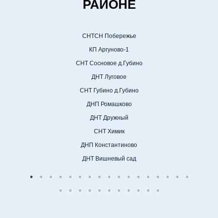
РАЙОНЕ
СНТСН Побережье
КП Аргуново-1
СНТ Сосновое д.Губино
ДНТ Луговое
СНТ Губино д.Губино
ДНП Ромашково
ДНТ Дружный
СНТ Химик
ДНП Константиново
ДНТ Вишневый сад