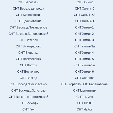
СНТ Березка-3
СНТ Химик
СНТ Березовая роща
СНТ Химик -5
СНТ Буревестник
СНТ Химик -5А
СНТ Вдохновение
СНТ Химик- 1
СНТ Весна д.Потаповское
СНТ Химик-1
СНТ Весна п.Белоозерский
СНТ Химик-2
СНТ Ветеран
СНТ Химик-3
СНТ Виноградово
СНТ Химик-3а
СНТ Вишенка
СНТ Химик-4
СНТ Воскресенск
СНТ Химик-5
СНТ Восток
СНТ Химик-5а
СНТ Восточное
СНТ Химик-6
СНТ Восход
СНТ Хорлово
СНТ Восход г.Воскресенск
СНТ Хорлово ОПС Барановское
СНТ Восход д.Золотово
СНТ Цементник
СНТ Восход п.Лопатинский
СНТ Цимис
СНТ Восход-2
СНТ ЦИТО
СНТ Гея
СНТ Чайка