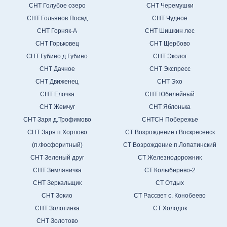
СНТ Голубое озеро
СНТ Черемушки
СНТ Гольянов Посад
СНТ Чудное
СНТ Горняк-А
СНТ Шишкин лес
СНТ Горьковец
СНТ Щербово
СНТ Губино д.Губино
СНТ Эколог
СНТ Дачное
СНТ Экспресс
СНТ Движенец
СНТ Эхо
СНТ Елочка
СНТ Юбилейный
СНТ Жемчуг
СНТ Яблонька
СНТ Заря д.Трофимово
СНТСН Побережье
СНТ Заря п.Хорлово
СТ Возрождение г.Воскресенск
(п.Фосфоритный)
СТ Возрождение п.Лопатинский
СНТ Зеленый друг
СТ Железнодорожник
СНТ Земляничка
СТ Колыберево-2
СНТ Зеркальщик
СТ Отдых
СНТ Зокио
СТ Рассвет с. Конобеево
СНТ Золотинка
СТ Холодок
СНТ Золотово