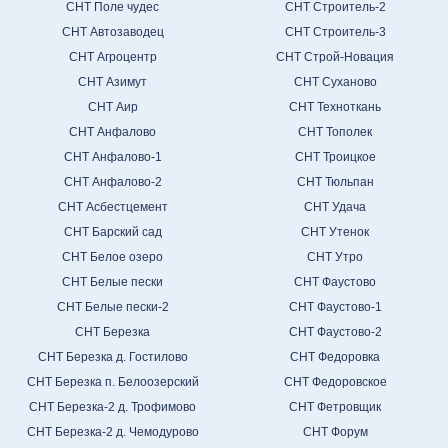
СНТ Поле чудес
СНТ Строитель-2
СНТ Автозаводец
СНТ Строитель-3
СНТ Агроцентр
СНТ Строй-Новация
СНТ Азимут
СНТ Суханово
СНТ Аир
СНТ Техноткань
СНТ Анфалово
СНТ Тополек
СНТ Анфалово-1
СНТ Троицкое
СНТ Анфалово-2
СНТ Тюльпан
СНТ Асбестцемент
СНТ Удача
СНТ Барский сад
СНТ Утенок
СНТ Белое озеро
СНТ Утро
СНТ Белые пески
СНТ Фаустово
СНТ Белые пески-2
СНТ Фаустово-1
СНТ Березка
СНТ Фаустово-2
СНТ Березка д. Гостилово
СНТ Федоровка
СНТ Березка п. Белоозерский
СНТ Федоровское
СНТ Березка-2 д. Трофимово
СНТ Фетровщик
СНТ Березка-2 д. Чемодурово
СНТ Форум