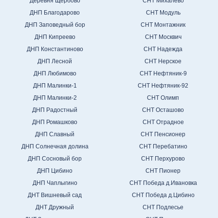
Деревня Щербово
СНТ Михалево
ДНП Благодарово
СНТ Модуль
ДНП Заповедный бор
СНТ Монтажник
ДНП Кипреево
СНТ Москвич
ДНП Константиново
СНТ Надежда
ДНП Лесной
СНТ Нерское
ДНП Любимово
СНТ Нефтяник-9
ДНП Малинки-1
СНТ Нефтяник-92
ДНП Малинки-2
СНТ Олимп
ДНП Радостный
СНТ Осташово
ДНП Ромашково
СНТ Отрадное
ДНП Славный
СНТ Пенсионер
ДНП Солнечная долина
СНТ Перебатино
ДНП Сосновый бор
СНТ Перхурово
ДНП Цибино
СНТ Пионер
ДНП Чаплыгино
СНТ Победа д.Ивановка
ДНТ Вишневый сад
СНТ Победа д.Цибино
ДНТ Дружный
СНТ Подлесье