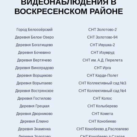
ВИДЕОНАБЛЮДЕНИЯ В
ВОСКРЕСЕНСКОМ РАЙОНЕ
Город Белоозёрский
СНТ Золотово-2
Деревня Белое Озеро
СНТ Золотово-94
Деревня Богатищево
СНТ Ивушка-2
Деревня Бочевино
СНТ Изумруд
Деревня Вертячево
СНТ им. А.Д. Перелета
Деревня Виноградово
СНТ Ирга
Деревня Ворщиково
СНТ Карди-Полет
Деревня Ворыпаево
СНТ Коллективный сад №3
Деревня Вострянское
СНТ Коллективный сад №4
Деревня Гостилово
СНТ Колос
Деревня Грецкая
СНТ Колыберево
Деревня Дворниково
СНТ Комета
Деревня Ёлкино
СНТ Конобеево
Деревня Знаменка
СНТ Конобеево д.Расловлево
Деревня Золотово
СНТ Конобеево д.Старая