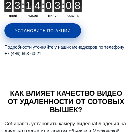
2
2
3
3
:
1
1
4
4
:
0
0
3
3
:
0
0
0
7
7
7
дней
часов
минут
секунд
УСТАНОВИТЬ ПО АКЦИИ
Подробности уточняйте у наших менеджеров по телефону
+7 (499) 653-60-21
КАК ВЛИЯЕТ КАЧЕСТВО ВИДЕО
ОТ УДАЛЕННОСТИ ОТ СОТОВЫХ
ВЫШЕК?
Собираясь установить камеру видеонаблюдения на
даче, коттедже или другом объекте в Московской