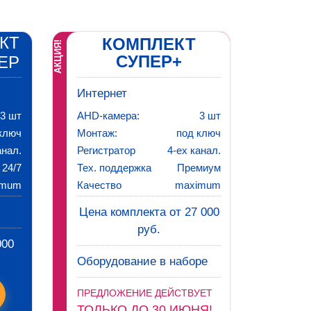
КТ
КОМПЛЕКТ
АКЦИЯ!
СУПЕР+
ЕР
Интернет
3 шт
AHD-камера:
3 шт
ключ
Монтаж:
под ключ
анал.
Регистратор
4-ех канал.
24/7
Тех. поддержка
Премиум
imum
Качество
maximum
Цена комплекта от 27 000
руб.
000
Оборудование в наборе
ПРЕДЛОЖЕНИЕ ДЕЙСТВУЕТ
ТОЛЬКО ДО 30 ИЮНЯ!