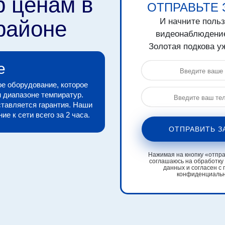
р ценам в
ОТПРАВЬТЕ 
районе
И начните поль
видеонаблюдени
Золотая подкова уж
е
е оборудование, которое
 диапазоне темпиратур.
тавляется гарантия. Наши
е к сети всего за 2 часа.
ОТПРАВИТЬ З
Нажимая на кнопку «отправ
соглашаюсь на обработку
данных и согласен с 
конфиденциаль