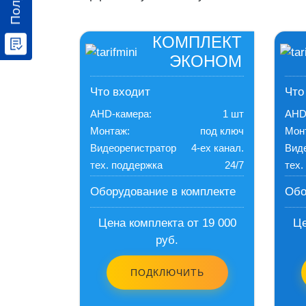
КОМПЛЕКТ
ЭКОНОМ
Что входит
Что
AHD-камера:
1 шт
AHD
Монтаж:
под ключ
Мон
Видеорегистратор
4-ех канал.
Вид
тех. поддержка
24/7
тех.
Оборудование в комплекте
Обо
Цена комплекта от 19 000
Це
руб.
ПОДКЛЮЧИТЬ