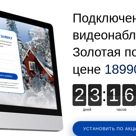
Подключе
видеонабл
Золотая по
1899
цене
2
2
3
3
:
1
1
6
6
дней
часов
УСТАНОВИТЬ ПО АКЦ