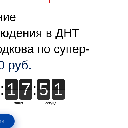
ние
юдения в ДНТ
дкова по супер-
0 руб.
:
1
1
7
7
:
5
5
0
0
0
минут
секунд
ИИ