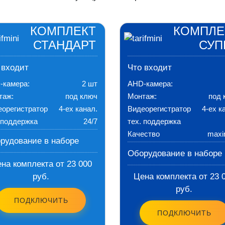
КОМПЛЕКТ
КОМПЛЕ
СТАНДАРТ
СУП
 входит
Что входит
-камера:
2 шт
AHD-камера:
таж:
под ключ
Монтаж:
под 
еорегистратор
4-ех канал.
Видеорегистратор
4-ех к
 поддержка
24/7
тех. поддержка
Качество
max
рудование в наборе
Оборудование в наборе
на комплекта от 23 000
руб.
Цена комплекта от 23 
руб.
ПОДКЛЮЧИТЬ
ПОДКЛЮЧИТЬ