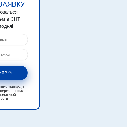
ЗАЯВКУ
зоваться
ем в СНТ
годня!
АЯВКУ
ить заявку», я
 персональных
политикой
ности