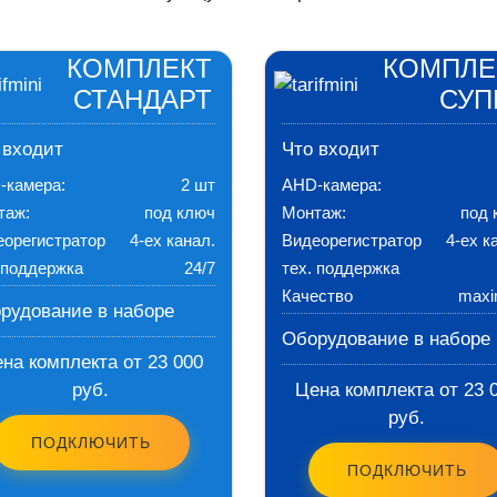
КОМПЛЕКТ
КОМПЛЕ
СТАНДАРТ
СУП
 входит
Что входит
-камера:
2 шт
AHD-камера:
таж:
под ключ
Монтаж:
под 
еорегистратор
4-ех канал.
Видеорегистратор
4-ех к
 поддержка
24/7
тех. поддержка
Качество
max
рудование в наборе
Оборудование в наборе
на комплекта от 23 000
руб.
Цена комплекта от 23 
руб.
ПОДКЛЮЧИТЬ
ПОДКЛЮЧИТЬ