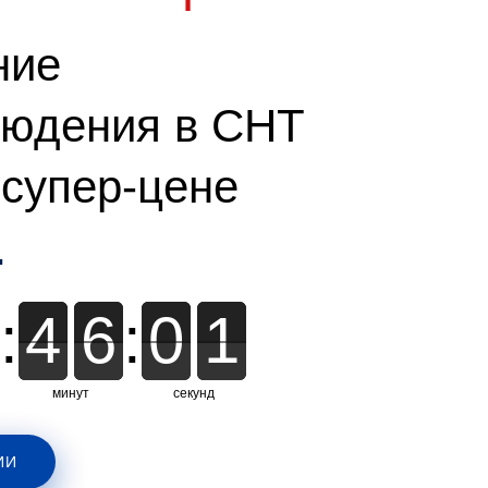
ние
людения в СНТ
 супер-цене
.
:
4
4
6
6
:
0
0
0
0
0
минут
секунд
ИИ