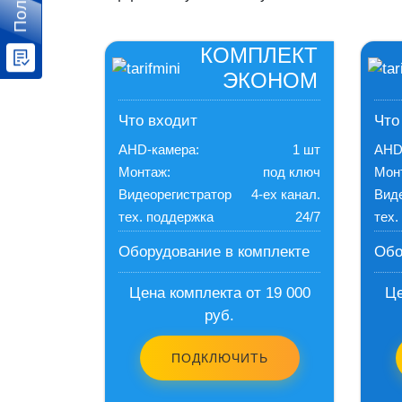
КОМПЛЕКТ
ЭКОНОМ
Что входит
Что
AHD-камера:
1 шт
AHD
Монтаж:
под ключ
Мон
Видеорегистратор
4-ех канал.
Вид
тех. поддержка
24/7
тех.
Оборудование в комплекте
Обо
Цена комплекта от 19 000
Це
руб.
ПОДКЛЮЧИТЬ