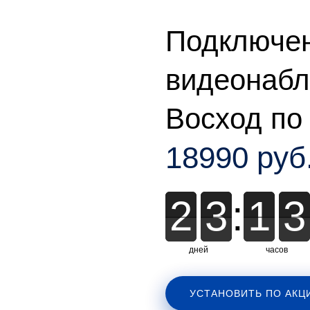
Подключе
видеонаб
Восход по
18990 руб
2
2
3
3
:
1
1
3
3
дней
часов
УСТАНОВИТЬ ПО АКЦ