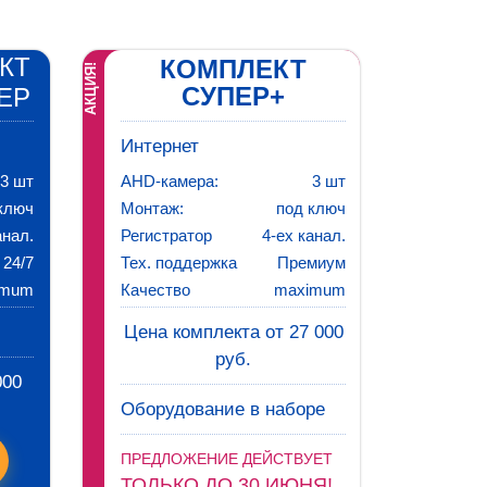
КТ
КОМПЛЕКТ
АКЦИЯ!
СУПЕР+
ЕР
Интернет
3 шт
AHD-камера:
3 шт
ключ
Монтаж:
под ключ
анал.
Регистратор
4-ех канал.
24/7
Тех. поддержка
Премиум
imum
Качество
maximum
Цена комплекта от 27 000
руб.
000
Оборудование в наборе
ПРЕДЛОЖЕНИЕ ДЕЙСТВУЕТ
ТОЛЬКО ДО 30 ИЮНЯ!