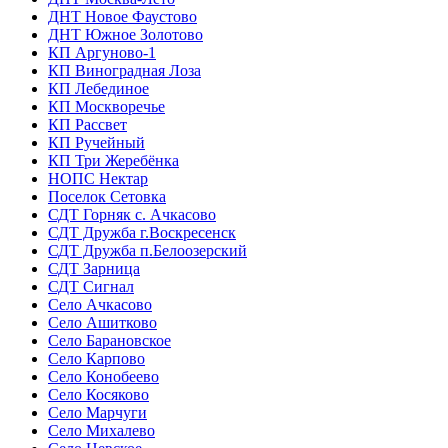
ДНТ Новое Фаустово
ДНТ Южное Золотово
КП Аргуново-1
КП Виноградная Лоза
КП Лебединое
КП Москворечье
КП Рассвет
КП Ручейный
КП Три Жеребёнка
НОПС Нектар
Поселок Сетовка
СДТ Горняк с. Ачкасово
СДТ Дружба г.Воскресенск
СДТ Дружба п.Белоозерский
СДТ Зарница
СДТ Сигнал
Село Ачкасово
Село Ашитково
Село Барановское
Село Карпово
Село Конобеево
Село Косяково
Село Марчуги
Село Михалево