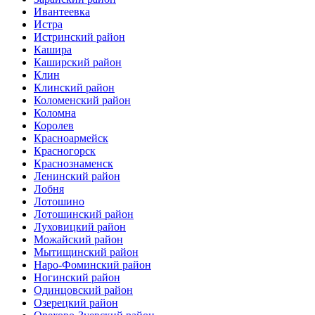
Ивантеевка
Истра
Истринский район
Кашира
Каширский район
Клин
Клинский район
Коломенский район
Коломна
Королев
Красноармейск
Красногорск
Краснознаменск
Ленинский район
Лобня
Лотошино
Лотошинский район
Луховицкий район
Можайский район
Мытищинский район
Наро-Фоминский район
Ногинский район
Одинцовский район
Озерецкий район