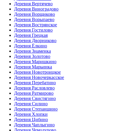
Деревня Вертячево
Деревня Виноградово
Деревня Ворщиково
Деревня Ворыпаево
Деревня Вострянское
Деревня Гостилово
Деревня Грецкая
Деревня Дворниково
Деревня Ёлкино
Деревня Знаменка
Деревня Золотово
Деревня Маришкино
Деревня Марьинка
Деревня Новотроицкое
Деревня Новочеркасское
Деревня Перебатино
Деревня Расловлево
Деревня Ратмирово
Деревня Свистягино
Деревня Силино
Деревня Степанщино
Деревня Хлопки
Деревня Цибино
Деревня Чаплыгино
Деревня Чемодурово