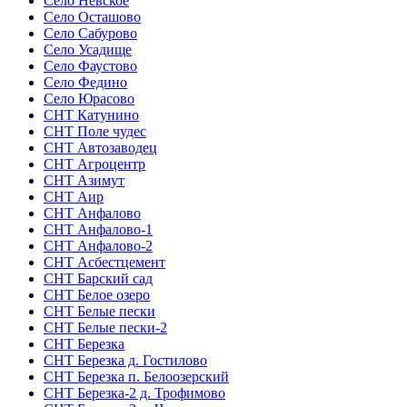
Село Невское
Село Осташово
Село Сабурово
Село Усадище
Село Фаустово
Село Федино
Село Юрасово
СНТ Катунино
СНТ Поле чудес
СНТ Автозаводец
СНТ Агроцентр
СНТ Азимут
СНТ Аир
СНТ Анфалово
СНТ Анфалово-1
СНТ Анфалово-2
СНТ Асбестцемент
СНТ Барский сад
СНТ Белое озеро
СНТ Белые пески
СНТ Белые пески-2
СНТ Березка
СНТ Березка д. Гостилово
СНТ Березка п. Белоозерский
СНТ Березка-2 д. Трофимово