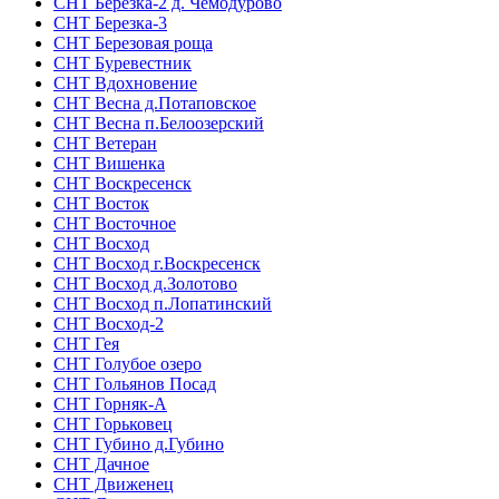
СНТ Березка-2 д. Чемодурово
СНТ Березка-3
СНТ Березовая роща
СНТ Буревестник
СНТ Вдохновение
СНТ Весна д.Потаповское
СНТ Весна п.Белоозерский
СНТ Ветеран
СНТ Вишенка
СНТ Воскресенск
СНТ Восток
СНТ Восточное
СНТ Восход
СНТ Восход г.Воскресенск
СНТ Восход д.Золотово
СНТ Восход п.Лопатинский
СНТ Восход-2
СНТ Гея
СНТ Голубое озеро
СНТ Гольянов Посад
СНТ Горняк-А
СНТ Горьковец
СНТ Губино д.Губино
СНТ Дачное
СНТ Движенец