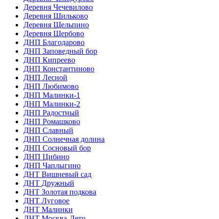
Деревня Чечевилово
Деревня Шильково
Деревня Щельпино
Деревня Щербово
ДНП Благодарово
ДНП Заповедный бор
ДНП Кипреево
ДНП Константиново
ДНП Лесной
ДНП Любимово
ДНП Малинки-1
ДНП Малинки-2
ДНП Радостный
ДНП Ромашково
ДНП Славный
ДНП Солнечная долина
ДНП Сосновый бор
ДНП Цибино
ДНП Чаплыгино
ДНТ Вишневый сад
ДНТ Дружный
ДНТ Золотая подкова
ДНТ Луговое
ДНТ Малинки
ДНТ Москва-Лето