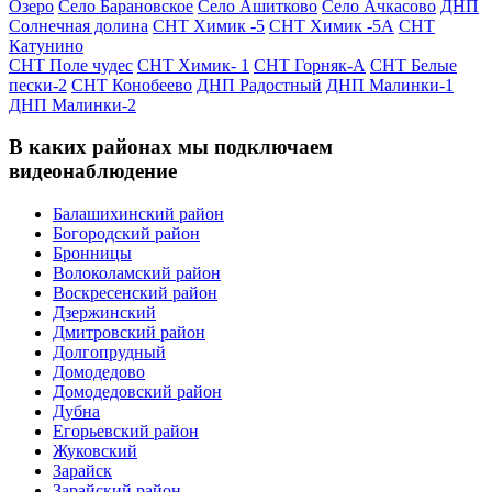
Озеро
Село Барановское
Село Ашитково
Село Ачкасово
ДНП
Солнечная долина
СНТ Химик -5
СНТ Химик -5А
СНТ
Катунино
СНТ Поле чудес
СНТ Химик- 1
СНТ Горняк-А
СНТ Белые
пески-2
СНТ Конобеево
ДНП Радостный
ДНП Малинки-1
ДНП Малинки-2
В каких районах мы подключаем
видеонаблюдение
Балашихинский район
Богородский район
Бронницы
Волоколамский район
Воскресенский район
Дзержинский
Дмитровский район
Долгопрудный
Домодедово
Домодедовский район
Дубна
Егорьевский район
Жуковский
Зарайск
Зарайский район