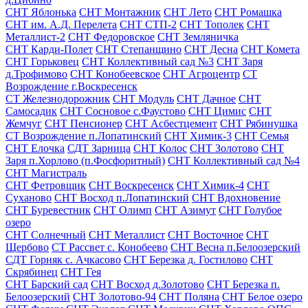
СНТ Яблонька
СНТ Монтажник
СНТ Лето
СНТ Ромашка
СНТ им. А.Д. Перелета
СНТ СТП-2
СНТ Тополек
СНТ
Металлист-2
СНТ Федоровское
СНТ Земляничка
СНТ Карди-Полет
СНТ Степанщино
СНТ Десна
СНТ Комета
СНТ Горьковец
СНТ Коллективный сад №3
СНТ Заря
д.Трофимово
СНТ Конобеевское
СНТ Агроцентр
СТ
Возрождение г.Воскресенск
СТ Железнодорожник
СНТ Модуль
СНТ Дачное
СНТ
Самосадик
СНТ Сосновое с.Фаустово
СНТ Цимис
СНТ
Жемчуг
СНТ Пенсионер
СНТ Асбестцемент
СНТ Рябинушка
СТ Возрождение п.Лопатинский
СНТ Химик-3
СНТ Семья
СНТ Елочка
СДТ Зарница
СНТ Колос
СНТ Золотово
СНТ
Заря п.Хорлово (п.Фосфоритный)
СНТ Коллективный сад №4
СНТ Магистраль
СНТ Фетровщик
СНТ Воскресенск
СНТ Химик-4
СНТ
Суханово
СНТ Восход п.Лопатинский
СНТ Вдохновение
СНТ Буревестник
СНТ Олимп
СНТ Азимут
СНТ Голубое
озеро
СНТ Солнечный
СНТ Металлист
СНТ Восточное
СНТ
Щербово
СТ Рассвет с. Конобеево
СНТ Весна п.Белоозерский
СДТ Горняк с. Ачкасово
СНТ Березка д. Гостилово
СНТ
Скрябинец
СНТ Гея
СНТ Барский сад
СНТ Восход д.Золотово
СНТ Березка п.
Белоозерский
СНТ Золотово-94
СНТ Поляна
СНТ Белое озеро