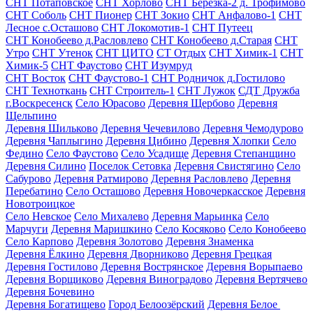
СНТ Потаповское
СНТ Хорлово
СНТ Березка-2 д. Трофимово
СНТ Соболь
СНТ Пионер
СНТ Зокио
СНТ Анфалово-1
СНТ
Лесное с.Осташово
СНТ Локомотив-1
СНТ Путеец
СНТ Конобеево д.Расловлево
СНТ Конобеево д.Старая
СНТ
Утро
СНТ Утенок
СНТ ЦИТО
СТ Отдых
СНТ Химик-1
СНТ
Химик-5
СНТ Фаустово
СНТ Изумруд
СНТ Восток
СНТ Фаустово-1
СНТ Родничок д.Гостилово
СНТ Техноткань
СНТ Строитель-1
СНТ Лужок
СДТ Дружба
г.Воскресенск
Село Юрасово
Деревня Щербово
Деревня
Щельпино
Деревня Шильково
Деревня Чечевилово
Деревня Чемодурово
Деревня Чаплыгино
Деревня Цибино
Деревня Хлопки
Село
Федино
Село Фаустово
Село Усадище
Деревня Степанщино
Деревня Силино
Поселок Сетовка
Деревня Свистягино
Село
Сабурово
Деревня Ратмирово
Деревня Расловлево
Деревня
Перебатино
Село Осташово
Деревня Новочеркасское
Деревня
Новотроицкое
Село Невское
Село Михалево
Деревня Марьинка
Село
Марчуги
Деревня Маришкино
Село Косяково
Село Конобеево
Село Карпово
Деревня Золотово
Деревня Знаменка
Деревня Ёлкино
Деревня Дворниково
Деревня Грецкая
Деревня Гостилово
Деревня Вострянское
Деревня Ворыпаево
Деревня Ворщиково
Деревня Виноградово
Деревня Вертячево
Деревня Бочевино
Деревня Богатищево
Город Белоозёрский
Деревня Белое