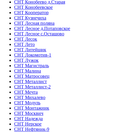
СНТ Конобеево д.Старая
СНТ Конобеевское
СНТ Кооператор
СНТ Кузнечиха
СНТ Лесная поляна
СНТ Лесное д.Потаповское
СНТ Лесное с.Осташово
СНТ Лесок
СНТ Лето
СНТ Литейщик
СНТ Локомотив-1
СНТ Лужок
СНТ Магистраль
СНТ Малина
СНТ Матросовец
СНТ Металлист
СНТ Металлист-2
СНТ Мечта
СНТ Михалево
СНТ Модуль
СНТ Монтажник
СНТ Москвич
СНТ Надежда
СНТ Нерское
СНТ Нефтяник-9