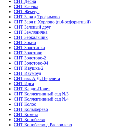
СНТ Десна
СНТ Елочка
СНТ Жемчуг
СНТ Заря д.Трофимово
СНТ Заря п.Хорлово (п.Фосфоритный)
СНТ Зеленый друг
СНТ Земляничка
СНТ Зеркальщик
СНТ Зокио
СНТ Золотинка
СНТ Золотово
СНТ Золотово-2
СНТ Золотово-94
СНТ Ивушка-2
СНТ Изумруд
СНТ им. А.Д. Перелета
СНТ Ирга
СНТ Карди-Полет
СНТ Коллективный сад №3
СНТ Коллективный сад №4
СНТ Колос
СНТ Колыберево
СНТ Комета
СНТ Конобеево
СНТ Конобеево д.Расловлево