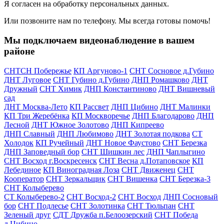
Я согласен на обработку персональных данных.
Или позвоните нам по телефону. Мы всегда готовы помочь!
Мы подключаем видеонаблюдение в вашем
районе
СНТСН Побережье
КП Аргуново-1
СНТ Сосновое д.Губино
ДНТ Луговое
СНТ Губино д.Губино
ДНП Ромашково
ДНТ
Дружный
СНТ Химик
ДНП Константиново
ДНТ Вишневый
сад
ДНТ Москва-Лето
КП Рассвет
ДНП Цибино
ДНТ Малинки
КП Три Жеребёнка
КП Москворечье
ДНП Благодарово
ДНП
Лесной
ДНТ Южное Золотово
ДНП Кипреево
ДНП Славный
ДНП Любимово
ДНТ Золотая подкова
СТ
Холодок
КП Ручейный
ДНТ Новое Фаустово
СНТ Березка
ДНП Заповедный бор
СНТ Шишкин лес
ДНП Чаплыгино
СНТ Восход г.Воскресенск
СНТ Весна д.Потаповское
КП
Лебединое
КП Виноградная Лоза
СНТ Движенец
СНТ
Кооператор
СНТ Зеркальщик
СНТ Вишенка
СНТ Березка-3
СНТ Колыберево
СТ Колыберево-2
СНТ Восход-2
СНТ Восход
ДНП Сосновый
бор
СНТ Подлесье
СНТ Золотинка
СНТ Тюльпан
СНТ
Зеленый друг
СДТ Дружба п.Белоозерский
СНТ Победа
д.Цибино