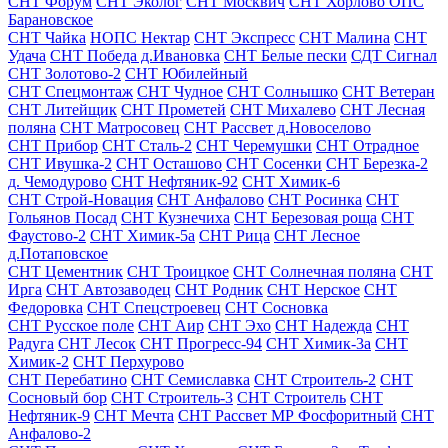
СНТ Форум
СНТ Эколог
СНТ Москвич
СНТ Хорлово ОПС
Барановское
СНТ Чайка
НОПС Нектар
СНТ Экспресс
СНТ Малина
СНТ
Удача
СНТ Победа д.Ивановка
СНТ Белые пески
СДТ Сигнал
СНТ Золотово-2
СНТ Юбилейный
СНТ Спецмонтаж
СНТ Чудное
СНТ Солнышко
СНТ Ветеран
СНТ Литейщик
СНТ Прометей
СНТ Михалево
СНТ Лесная
поляна
СНТ Матросовец
СНТ Рассвет д.Новоселово
СНТ Прибор
СНТ Сталь-2
СНТ Черемушки
СНТ Отрадное
СНТ Ивушка-2
СНТ Осташово
СНТ Сосенки
СНТ Березка-2
д. Чемодурово
СНТ Нефтяник-92
СНТ Химик-6
СНТ Строй-Новация
СНТ Анфалово
СНТ Росинка
СНТ
Гольянов Посад
СНТ Кузнечиха
СНТ Березовая роща
СНТ
Фаустово-2
СНТ Химик-5а
СНТ Рица
СНТ Лесное
д.Потаповское
СНТ Цементник
СНТ Троицкое
СНТ Солнечная поляна
СНТ
Ирга
СНТ Автозаводец
СНТ Родник
СНТ Нерское
СНТ
Федоровка
СНТ Спецстроевец
СНТ Сосновка
СНТ Русское поле
СНТ Аир
СНТ Эхо
СНТ Надежда
СНТ
Радуга
СНТ Лесок
СНТ Прогресс-94
СНТ Химик-3а
СНТ
Химик-2
СНТ Перхурово
СНТ Перебатино
СНТ Семиславка
СНТ Строитель-2
СНТ
Сосновый бор
СНТ Строитель-3
СНТ Строитель
СНТ
Нефтяник-9
СНТ Мечта
СНТ Рассвет МР Фосфоритный
СНТ
Анфалово-2