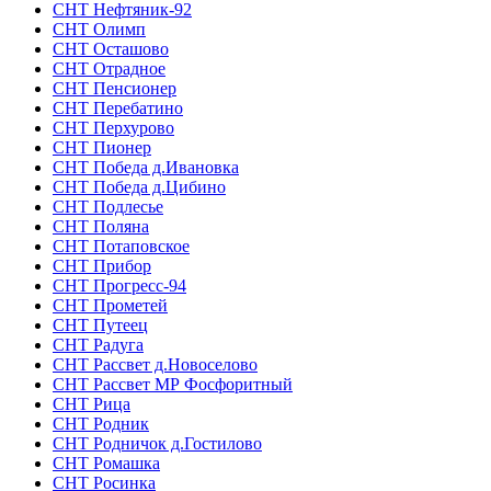
СНТ Нефтяник-92
СНТ Олимп
СНТ Осташово
СНТ Отрадное
СНТ Пенсионер
СНТ Перебатино
СНТ Перхурово
СНТ Пионер
СНТ Победа д.Ивановка
СНТ Победа д.Цибино
СНТ Подлесье
СНТ Поляна
СНТ Потаповское
СНТ Прибор
СНТ Прогресс-94
СНТ Прометей
СНТ Путеец
СНТ Радуга
СНТ Рассвет д.Новоселово
СНТ Рассвет МР Фосфоритный
СНТ Рица
СНТ Родник
СНТ Родничок д.Гостилово
СНТ Ромашка
СНТ Росинка