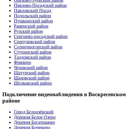
Орехово-Зуевский район
Павлово-Посадский район
Павловский Посад
Подольский район
Пушкинский район
Раменский район
Рузский район
Сергиево-посадский район
Серпуховский район
Солнечногорский район
Ступинский район
Талдомский район
Фрязино
Чеховский район
Шатурский район
Шаховский район
Щелковский район
Подключение видеонаблюдения в Воскресенском
районе
Город Белоозёрский
Деревня Белое Озеро
Деревня Богатищево
Деревня Бочевино