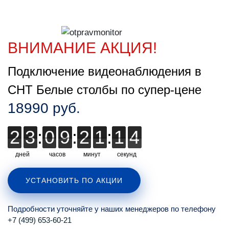
ВНИМАНИЕ АКЦИЯ!
Подключение видеонаблюдения в
СНТ Белые столбы по супер-цене
18990 руб.
2
2
3
3
:
0
0
9
9
:
2
2
1
1
:
1
1
1
2
3
3
дней
часов
минут
секунд
УСТАНОВИТЬ ПО АКЦИИ
Подробности уточняйте у наших менеджеров по телефону
+7 (499) 653-60-21