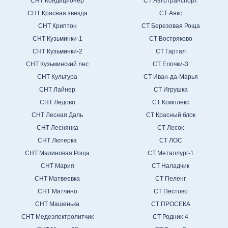
СНТ Кондиционер
СТ Автотранспорт
СНТ Красная звезда
СТ Аякс
СНТ Криптон
СТ Березовая Роща
СНТ Кузьминки-1
СТ Востряково
СНТ Кузьминки-2
СТ Гартал
СНТ Кузьминский лес
СТ Елочки-3
СНТ Культура
СТ Иван-да-Марья
СНТ Лайнер
СТ Игрушка
СНТ Ледово
СТ Комплекс
СНТ Лесная Даль
СТ Красный блок
СНТ Леснянка
СТ Лесок
СНТ Лютерка
СТ ЛОС
СНТ Малиновая Роща
СТ Металлург-1
СНТ Мария
СТ Наладчик
СНТ Матвеевка
СТ Пеленг
СНТ Матчино
СТ Пестово
СНТ Машенька
СТ ПРОСЕКА
СНТ Медеэлектролитчик
СТ Родник-4