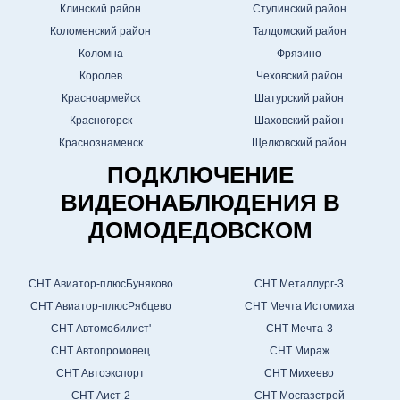
Клинский район
Ступинский район
Коломенский район
Талдомский район
Коломна
Фрязино
Королев
Чеховский район
Красноармейск
Шатурский район
Красногорск
Шаховский район
Краснознаменск
Щелковский район
ПОДКЛЮЧЕНИЕ
ВИДЕОНАБЛЮДЕНИЯ В
ДОМОДЕДОВСКОМ
СНТ Авиатор-плюсБуняково
СНТ Металлург-3
СНТ Авиатор-плюсРябцево
СНТ Мечта Истомиха
СНТ Автомобилист'
СНТ Мечта-3
СНТ Автопромовец
СНТ Мираж
СНТ Автоэкспорт
СНТ Михеево
СНТ Аист-2
СНТ Мосгазстрой