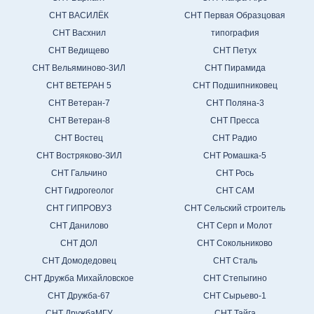
СНТ ВАСИЛЁК
СНТ Первая Образцовая
СНТ Васхнил
типография
СНТ Ведищево
СНТ Петух
СНТ Вельяминово-3ИЛ
СНТ Пирамида
СНТ ВЕТЕРАН 5
СНТ Подшипниковец
СНТ Ветеран-7
СНТ Поляна-3
СНТ Ветеран-8
СНТ Пресса
СНТ Востец
СНТ Радио
СНТ Востряково-ЗИЛ
СНТ Ромашка-5
СНТ Гальчино
СНТ Рось
СНТ Гидрогеолог
СНТ САМ
СНТ ГИПРОВУЗ
СНТ Сельский строитель
СНТ Данилово
СНТ Серп и Молот
СНТ ДОЛ
СНТ Сокольниково
СНТ Домодедовец
СНТ Сталь
СНТ Дружба Михайловское
СНТ Степыгино
СНТ Дружба-67
СНТ Сырьево-1
СНТ ДружбаМГУ
СНТ Тайга