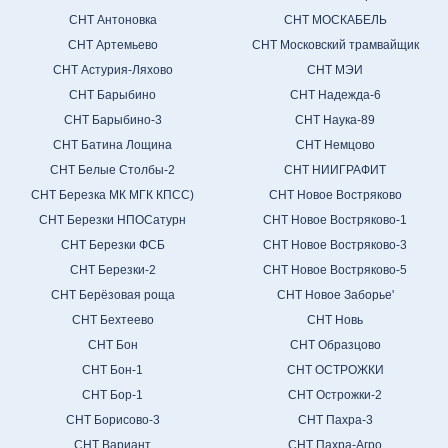
СНТ Антоновка
СНТ МОСКАБЕЛЬ
СНТ Артемьево
СНТ Московский трамвайщик
СНТ Астурия-Ляхово
СНТ МЭИ
СНТ Барыбино
СНТ Надежда-6
СНТ Барыбино-3
СНТ Наука-89
СНТ Батина Лощина
СНТ Немцово
СНТ Белые Столбы-2
СНТ НИИГРАФИТ
СНТ Березка МК МГК КПСС)
СНТ Новое Востряково
СНТ Березки НПОСатурн
СНТ Новое Востряково-1
СНТ Березки ФСБ
СНТ Новое Востряково-3
СНТ Березки-2
СНТ Новое Востряково-5
СНТ Берёзовая роща
СНТ Новое Заборье'
СНТ Бехтеево
СНТ Новь
СНТ Бон
СНТ Образцово
СНТ Бон-1
СНТ ОСТРОЖКИ
СНТ Бор-1
СНТ Острожки-2
СНТ Борисово-3
СНТ Пахра-3
СНТ Вариант
СНТ Пахра-Агро