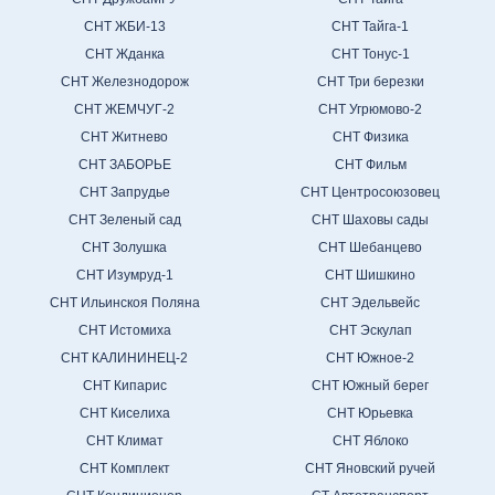
СНТ ЖБИ-13
СНТ Тайга-1
СНТ Жданка
СНТ Тонус-1
СНТ Железнодорож
СНТ Три березки
СНТ ЖЕМЧУГ-2
СНТ Угрюмово-2
СНТ Житнево
СНТ Физика
СНТ ЗАБОРЬЕ
СНТ Фильм
СНТ Запрудье
СНТ Центросоюзовец
СНТ Зеленый сад
СНТ Шаховы сады
СНТ Золушка
СНТ Шебанцево
СНТ Изумруд-1
СНТ Шишкино
СНТ Ильинскоя Поляна
СНТ Эдельвейс
СНТ Истомиха
СНТ Эскулап
СНТ КАЛИНИНЕЦ-2
СНТ Южное-2
СНТ Кипарис
СНТ Южный берег
СНТ Киселиха
СНТ Юрьевка
СНТ Климат
СНТ Яблоко
СНТ Комплект
СНТ Яновский ручей