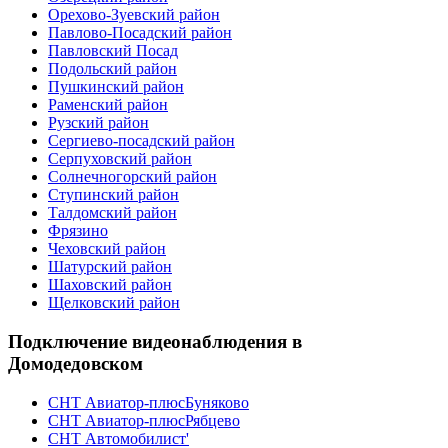
Орехово-Зуевский район
Павлово-Посадский район
Павловский Посад
Подольский район
Пушкинский район
Раменский район
Рузский район
Сергиево-посадский район
Серпуховский район
Солнечногорский район
Ступинский район
Талдомский район
Фрязино
Чеховский район
Шатурский район
Шаховский район
Щелковский район
Подключение видеонаблюдения в
Домодедовском
СНТ Авиатор-плюсБуняково
СНТ Авиатор-плюсРябцево
СНТ Автомобилист'