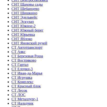
СНТ Центросоюзовец
СНТ Шаховы сады
СНТ Шебанцево
СНТ Шишкино
СНТ Эдельвейс
СНТ Эскулап
СНТ Южное-2
СНТ Южный берег
СНТ Юрьевка
СНТ Яблоко
СНТ Яновский ручей
СТ Автотранспорт
СТ Аякс
СТ Березовая Роща
СТ Востряково
СТ Гартал
СТ Елочки-3
СТ Иван-да-Марья
СТ Игрушка
СТ Комплекс
СТ Красный блок
СТ Лесок
СТ ЛОС
СТ Металлург-1
СТ Наладчик