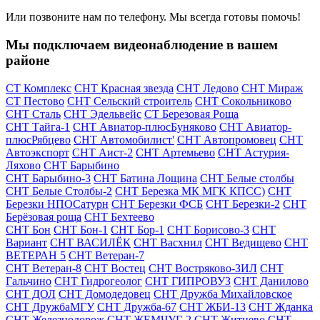
Или позвоните нам по телефону. Мы всегда готовы помочь!
Мы подключаем видеонаблюдение в вашем
районе
СТ Комплекс
СНТ Красная звезда
СНТ Ледово
СНТ Мираж
СТ Пестово
СНТ Сельский строитель
СНТ Сокольниково
СНТ Сталь
СНТ Эдельвейс
СТ Березовая Роща
СНТ Тайга-1
СНТ Авиатор-плюсБуняково
СНТ Авиатор-
плюсРябцево
СНТ Автомобилист'
СНТ Автопромовец
СНТ
Автоэкспорт
СНТ Аист-2
СНТ Артемьево
СНТ Астурия-
Ляхово
СНТ Барыбино
СНТ Барыбино-3
СНТ Батина Лощина
СНТ Белые столбы
СНТ Белые Столбы-2
СНТ Березка МК МГК КПСС)
СНТ
Березки НПОСатурн
СНТ Березки ФСБ
СНТ Березки-2
СНТ
Берёзовая роща
СНТ Бехтеево
СНТ Бон
СНТ Бон-1
СНТ Бор-1
СНТ Борисово-3
СНТ
Вариант
СНТ ВАСИЛЁК
СНТ Васхнил
СНТ Ведищево
СНТ
ВЕТЕРАН 5
СНТ Ветеран-7
СНТ Ветеран-8
СНТ Востец
СНТ Востряково-ЗИЛ
СНТ
Гальчино
СНТ Гидрогеолог
СНТ ГИПРОВУЗ
СНТ Данилово
СНТ ДОЛ
СНТ Домодедовец
СНТ Дружба Михайловское
СНТ ДружбаМГУ
СНТ Дружба-67
СНТ ЖБИ-13
СНТ Жданка
СНТ Железнодорож
СНТ ЖЕМЧУГ-2
СНТ Житнево
СНТ