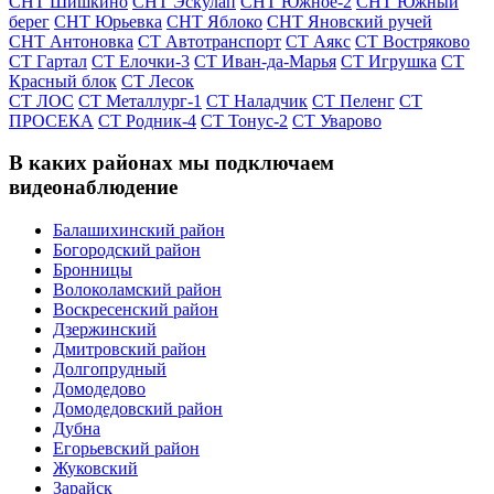
СНТ Шишкино
СНТ Эскулап
СНТ Южное-2
СНТ Южный
берег
СНТ Юрьевка
СНТ Яблоко
СНТ Яновский ручей
СНТ Антоновка
СТ Автотранспорт
СТ Аякс
СТ Востряково
СТ Гартал
СТ Елочки-3
СТ Иван-да-Марья
СТ Игрушка
СТ
Красный блок
СТ Лесок
СТ ЛОС
СТ Металлург-1
СТ Наладчик
СТ Пеленг
СТ
ПРОСЕКА
СТ Родник-4
СТ Тонус-2
СТ Уварово
В каких районах мы подключаем
видеонаблюдение
Балашихинский район
Богородский район
Бронницы
Волоколамский район
Воскресенский район
Дзержинский
Дмитровский район
Долгопрудный
Домодедово
Домодедовский район
Дубна
Егорьевский район
Жуковский
Зарайск