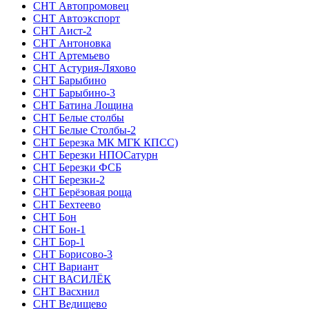
СНТ Автопромовец
СНТ Автоэкспорт
СНТ Аист-2
СНТ Антоновка
СНТ Артемьево
СНТ Астурия-Ляхово
СНТ Барыбино
СНТ Барыбино-3
СНТ Батина Лощина
СНТ Белые столбы
СНТ Белые Столбы-2
СНТ Березка МК МГК КПСС)
СНТ Березки НПОСатурн
СНТ Березки ФСБ
СНТ Березки-2
СНТ Берёзовая роща
СНТ Бехтеево
СНТ Бон
СНТ Бон-1
СНТ Бор-1
СНТ Борисово-3
СНТ Вариант
СНТ ВАСИЛЁК
СНТ Васхнил
СНТ Ведищево