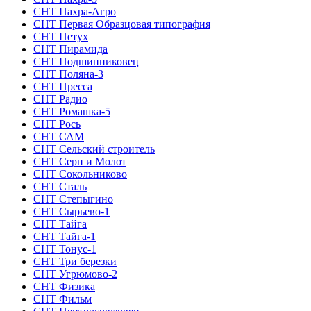
СНТ Пахра-Агро
СНТ Первая Образцовая типография
СНТ Петух
СНТ Пирамида
СНТ Подшипниковец
СНТ Поляна-3
СНТ Пресса
СНТ Радио
СНТ Ромашка-5
СНТ Рось
СНТ САМ
СНТ Сельский строитель
СНТ Серп и Молот
СНТ Сокольниково
СНТ Сталь
СНТ Степыгино
СНТ Сырьево-1
СНТ Тайга
СНТ Тайга-1
СНТ Тонус-1
СНТ Три березки
СНТ Угрюмово-2
СНТ Физика
СНТ Фильм