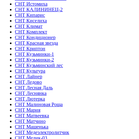
СНТ Истомиха
СНТ КАЛИНИНЕЦ-2
СНТ Кипарис
СНТ Киселиха
СНТ Климат
СНТ Комплект
СНТ Кондиционер
СНТ Красная звезда
СНТ Криптон
СНТ Кузьминки-1
СНТ Кузьминки-2
СНТ Кузьминский лес
СНТ Культура
СНТ Лайнер
СНТ Ледово
СНТ Лесная Даль
СНТ Леснянка
СНТ Лютерка
СНТ Малиновая Роща
СНТ Мария
СНТ Матвеевка
СНТ Матчино
СНТ Машенька
СНТ Медеэлектролитчик
СНТ Медик-03