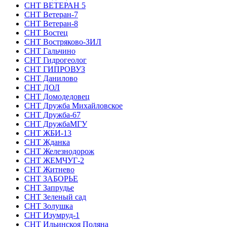
СНТ ВЕТЕРАН 5
СНТ Ветеран-7
СНТ Ветеран-8
СНТ Востец
СНТ Востряково-ЗИЛ
СНТ Гальчино
СНТ Гидрогеолог
СНТ ГИПРОВУЗ
СНТ Данилово
СНТ ДОЛ
СНТ Домодедовец
СНТ Дружба Михайловское
СНТ Дружба-67
СНТ ДружбаМГУ
СНТ ЖБИ-13
СНТ Жданка
СНТ Железнодорож
СНТ ЖЕМЧУГ-2
СНТ Житнево
СНТ ЗАБОРЬЕ
СНТ Запрудье
СНТ Зеленый сад
СНТ Золушка
СНТ Изумруд-1
СНТ Ильинскоя Поляна