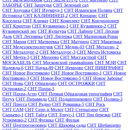
ЗАБОРЬЕ
СНТ Запрудье
СНТ Зеленый сад
СНТ Золушка
СНТ Изумруд-1
СНТ Ильинскоя Поляна
СНТ
Истомиха
СНТ КАЛИНИНЕЦ-2
СНТ Кипарис
СНТ
Киселиха
СНТ Климат
СНТ Комплект
СНТ Кондиционер
СНТ Криптон
СНТ Кузьминки-1
СНТ Кузьминки-2
СНТ
Кузьминский лес
СНТ Культура
СНТ Лайнер
СНТ Лесная
Даль
СНТ Леснянка
СНТ Лютерка
СНТ Малиновая Роща
СНТ Мария
СНТ Матвеевка
СНТ Матчино
СНТ Машенька
СНТ Медеэлектролитчик
СНТ Медик-03
СНТ Металли- 2
СНТ Металлург-2
СНТ Металлург-3
СНТ Мечта Истомиха
СНТ Мечта-3
СНТ Михеево
СНТ Мосгазстрой
СНТ
МОСКАБЕЛЬ
СНТ Московский трамвайщик
СНТ МЭИ
СНТ
Надежда-6
СНТ Наука-89
СНТ Немцово
СНТ НИИГРАФИТ
СНТ Новое Востряково
СНТ Новое Востряково-1
СНТ Новое
Востряково-3
СНТ Новое Востряково-5
СНТ Новое Заборье'
СНТ Новь
СНТ Образцово
СНТ ОСТРОЖКИ
СНТ
Острожки-2
СНТ Пахра-3
СНТ Пахра-Агро
СНТ Первая Образцовая типография
СНТ
Петух
СНТ Пирамида
СНТ Подшипниковец
СНТ Поляна-3
СНТ Пресса
СНТ Радио
СНТ Ромашка-5
СНТ Рось
СНТ САМ
СНТ Серп и Молот
СНТ Степыгино
СНТ
Сырьево-1
СНТ Тайга
СНТ Тонус-1
СНТ Три березки
СНТ
Угрюмово-2
СНТ Физика
СНТ Фильм
СНТ Центросоюзовец
СНТ Шаховы сады
СНТ Шебанцево