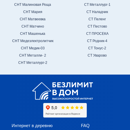
СНТ Малиновая Роща
СТ Металлург-1
СНТ Мария
СТ Наладчик
СНТ Матвеевка
СТ Пеленг
СНТ Матчино
СТ Пестово
СНТ Машенька
СТ ПРОСЕКА
СНТ Медеэлектролитчик
СТ Родник-4
СНТ Медик-03
СТ Тонус-2
СНТ Металли- 2
СТ Уварово
СНТ Металлург-2
Интернет в деревню
FAQ