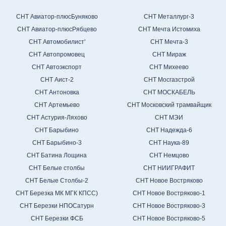
СНТ Авиатор-плюсБуняково
СНТ Металлург-3
СНТ Авиатор-плюсРябцево
СНТ Мечта Истомиха
СНТ Автомобилист'
СНТ Мечта-3
СНТ Автопромовец
СНТ Мираж
СНТ Автоэкспорт
СНТ Михеево
СНТ Аист-2
СНТ Мосгазстрой
СНТ Антоновка
СНТ МОСКАБЕЛЬ
СНТ Артемьево
СНТ Московский трамвайщик
СНТ Астурия-Ляхово
СНТ МЭИ
СНТ Барыбино
СНТ Надежда-6
СНТ Барыбино-3
СНТ Наука-89
СНТ Батина Лощина
СНТ Немцово
СНТ Белые столбы
СНТ НИИГРАФИТ
СНТ Белые Столбы-2
СНТ Новое Востряково
СНТ Березка МК МГК КПСС)
СНТ Новое Востряково-1
СНТ Березки НПОСатурн
СНТ Новое Востряково-3
СНТ Березки ФСБ
СНТ Новое Востряково-5