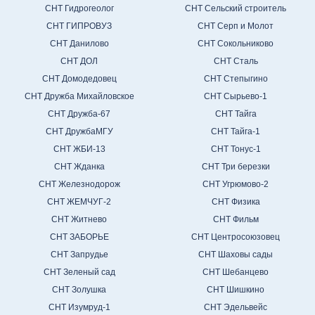
СНТ Гидрогеолог
СНТ Сельский строитель
СНТ ГИПРОВУЗ
СНТ Серп и Молот
СНТ Данилово
СНТ Сокольниково
СНТ ДОЛ
СНТ Сталь
СНТ Домодедовец
СНТ Степыгино
СНТ Дружба Михайловское
СНТ Сырьево-1
СНТ Дружба-67
СНТ Тайга
СНТ ДружбаМГУ
СНТ Тайга-1
СНТ ЖБИ-13
СНТ Тонус-1
СНТ Жданка
СНТ Три березки
СНТ Железнодорож
СНТ Угрюмово-2
СНТ ЖЕМЧУГ-2
СНТ Физика
СНТ Житнево
СНТ Фильм
СНТ ЗАБОРЬЕ
СНТ Центросоюзовец
СНТ Запрудье
СНТ Шаховы сады
СНТ Зеленый сад
СНТ Шебанцево
СНТ Золушка
СНТ Шишкино
СНТ Изумруд-1
СНТ Эдельвейс