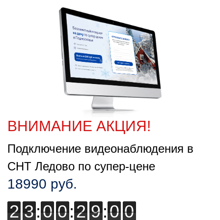
ВНИМАНИЕ АКЦИЯ!
Подключение видеонаблюдения в
СНТ Ледово по супер-цене
18990 руб.
2
2
3
3
:
0
0
0
0
:
2
2
8
8
8
:
5
5
5
9
9
9