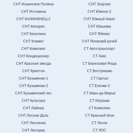
СНТ Ильинскоя Поляна
СНТ Эскулап
СНТ Истомиха
СНТ Южное-2
СНТ КАЛИНИНЕЦ-2
СНТ Южный берег
СНТ Кипарис
СНТ Юрьевка
СНТ Киселиха
СНТ Яблоко
СНТ Климат
СНТ Яновский ручей
СНТ Комплект
СТ Автотранспорт
СНТ Кондиционер
СТ Аякс
СНТ Красная звезда
СТ Березовая Роща
СНТ Криптон
СТ Востряково
СНТ Кузьминки-1
СТ Гартал
СНТ Кузьминки-2
СТ Елочки-3
СНТ Кузьминский лес
СТ Иван-да-Марья
СНТ Культура
СТ Игрушка
СНТ Лайнер
СТ Комплекс
СНТ Лесная Даль
СТ Красный блок
СНТ Леснянка
СТ Лесок
СНТ Лютерка
СТ ЛОС