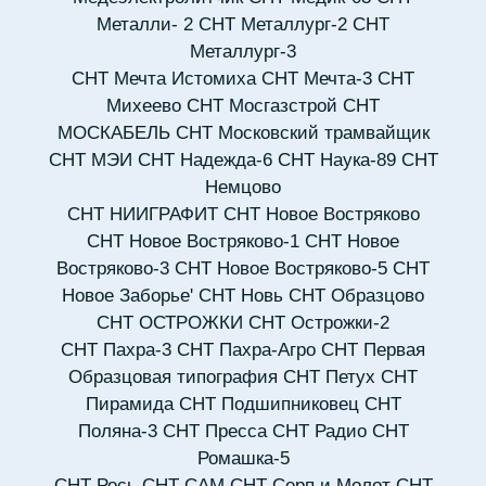
Металли- 2
СНТ Металлург-2
СНТ
Металлург-3
СНТ Мечта Истомиха
СНТ Мечта-3
СНТ
Михеево
СНТ Мосгазстрой
СНТ
МОСКАБЕЛЬ
СНТ Московский трамвайщик
СНТ МЭИ
СНТ Надежда-6
СНТ Наука-89
СНТ
Немцово
СНТ НИИГРАФИТ
СНТ Новое Востряково
СНТ Новое Востряково-1
СНТ Новое
Востряково-3
СНТ Новое Востряково-5
СНТ
Новое Заборье'
СНТ Новь
СНТ Образцово
СНТ ОСТРОЖКИ
СНТ Острожки-2
СНТ Пахра-3
СНТ Пахра-Агро
СНТ Первая
Образцовая типография
СНТ Петух
СНТ
Пирамида
СНТ Подшипниковец
СНТ
Поляна-3
СНТ Пресса
СНТ Радио
СНТ
Ромашка-5
СНТ Рось
СНТ САМ
СНТ Серп и Молот
СНТ