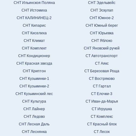
СНТ Ильинскоя Поляна
СНТ Эдельвейс
СНТ Истомиха
СНТ Эскулап
СНТ КАЛИНИНЕЦ-2
СНТ Южное-2
СНТ Кипарис
СНТ Южный берег
СНТ Киселиха
СНТ Юрьевка
СНТ Климат
СНТ Яблоко
СНТ Комплект
СНТ Яновский ручей
СНТ Кондиционер
СТ Автотранспорт
СНТ Красная звезда
СТ Аякс
СНТ Криптон
СТ Березовая Роща
СНТ Кузьминки-1
СТ Востряково
СНТ Кузьминки-2
СТ Гартал
СНТ Кузьминский лес
СТ Елочки-3
СНТ Культура
СТ Иван-да-Марья
СНТ Лайнер
СТ Игрушка
СНТ Ледово
СТ Комплекс
СНТ Лесная Даль
СТ Красный блок
СНТ Леснянка
СТ Лесок