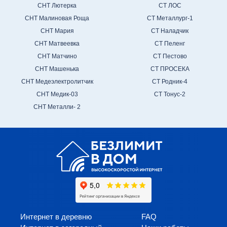
СНТ Лютерка
СТ ЛОС
СНТ Малиновая Роща
СТ Металлург-1
СНТ Мария
СТ Наладчик
СНТ Матвеевка
СТ Пеленг
СНТ Матчино
СТ Пестово
СНТ Машенька
СТ ПРОСЕКА
СНТ Медеэлектролитчик
СТ Родник-4
СНТ Медик-03
СТ Тонус-2
СНТ Металли- 2
Интернет в деревню
FAQ