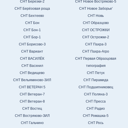
СНТ Березки-2
СНТ Новое Востряково-5
СНТ Берёзовая роща
СНТ Новое Заборье'
СНТ Бехтеево
СНТ Новь
СНТ Бон
СНТ Образцово
СНТ Бон-1
СНТ ОСТРОЖКИ
СНТ Бор-1
СНТ Острожки-2
СНТ Борисово-3
СНТ Пахра-3
СНТ Вариант
СНТ Пахра-Агро
СНТ ВАСИЛЁК
СНТ Первая Образцовая
СНТ Васхнил
типография
СНТ Ведищево
СНТ Петух
СНТ Вельяминово-3ИЛ
СНТ Пирамида
СНТ ВЕТЕРАН 5
СНТ Подшипниковец
СНТ Ветеран-7
СНТ Поляна-3
СНТ Ветеран-8
СНТ Пресса
СНТ Востец
СНТ Радио
СНТ Востряково-ЗИЛ
СНТ Ромашка-5
СНТ Гальчино
СНТ Рось