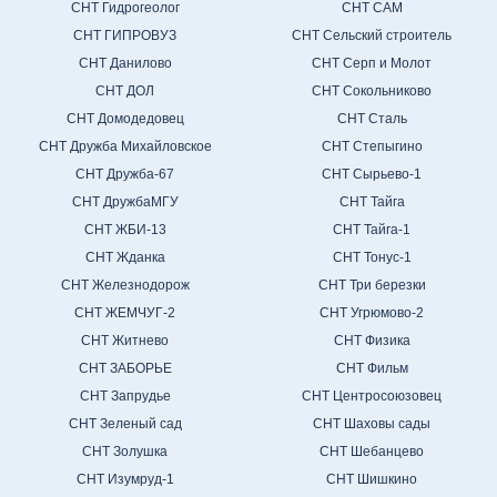
СНТ Гидрогеолог
СНТ САМ
СНТ ГИПРОВУЗ
СНТ Сельский строитель
СНТ Данилово
СНТ Серп и Молот
СНТ ДОЛ
СНТ Сокольниково
СНТ Домодедовец
СНТ Сталь
СНТ Дружба Михайловское
СНТ Степыгино
СНТ Дружба-67
СНТ Сырьево-1
СНТ ДружбаМГУ
СНТ Тайга
СНТ ЖБИ-13
СНТ Тайга-1
СНТ Жданка
СНТ Тонус-1
СНТ Железнодорож
СНТ Три березки
СНТ ЖЕМЧУГ-2
СНТ Угрюмово-2
СНТ Житнево
СНТ Физика
СНТ ЗАБОРЬЕ
СНТ Фильм
СНТ Запрудье
СНТ Центросоюзовец
СНТ Зеленый сад
СНТ Шаховы сады
СНТ Золушка
СНТ Шебанцево
СНТ Изумруд-1
СНТ Шишкино