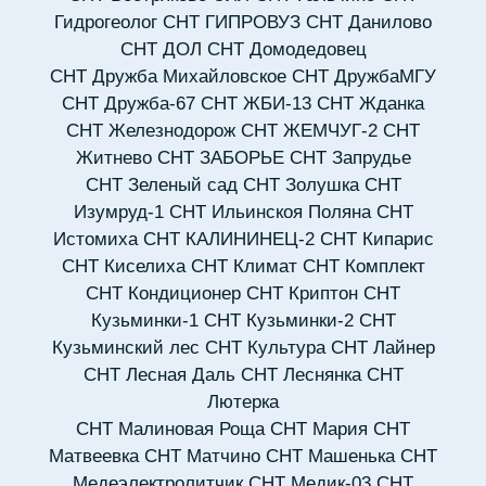
Гидрогеолог
СНТ ГИПРОВУЗ
СНТ Данилово
СНТ ДОЛ
СНТ Домодедовец
СНТ Дружба Михайловское
СНТ ДружбаМГУ
СНТ Дружба-67
СНТ ЖБИ-13
СНТ Жданка
СНТ Железнодорож
СНТ ЖЕМЧУГ-2
СНТ
Житнево
СНТ ЗАБОРЬЕ
СНТ Запрудье
СНТ Зеленый сад
СНТ Золушка
СНТ
Изумруд-1
СНТ Ильинскоя Поляна
СНТ
Истомиха
СНТ КАЛИНИНЕЦ-2
СНТ Кипарис
СНТ Киселиха
СНТ Климат
СНТ Комплект
СНТ Кондиционер
СНТ Криптон
СНТ
Кузьминки-1
СНТ Кузьминки-2
СНТ
Кузьминский лес
СНТ Культура
СНТ Лайнер
СНТ Лесная Даль
СНТ Леснянка
СНТ
Лютерка
СНТ Малиновая Роща
СНТ Мария
СНТ
Матвеевка
СНТ Матчино
СНТ Машенька
СНТ
Медеэлектролитчик
СНТ Медик-03
СНТ