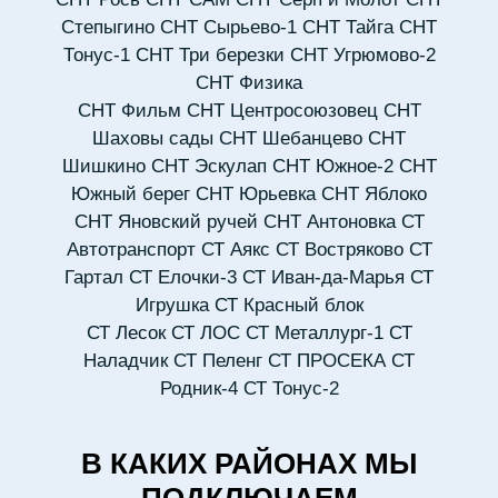
Степыгино
СНТ Сырьево-1
СНТ Тайга
СНТ
Тонус-1
СНТ Три березки
СНТ Угрюмово-2
СНТ Физика
СНТ Фильм
СНТ Центросоюзовец
СНТ
Шаховы сады
СНТ Шебанцево
СНТ
Шишкино
СНТ Эскулап
СНТ Южное-2
СНТ
Южный берег
СНТ Юрьевка
СНТ Яблоко
СНТ Яновский ручей
СНТ Антоновка
СТ
Автотранспорт
СТ Аякс
СТ Востряково
СТ
Гартал
СТ Елочки-3
СТ Иван-да-Марья
СТ
Игрушка
СТ Красный блок
СТ Лесок
СТ ЛОС
СТ Металлург-1
СТ
Наладчик
СТ Пеленг
СТ ПРОСЕКА
СТ
Родник-4
СТ Тонус-2
В КАКИХ РАЙОНАХ МЫ
ПОДКЛЮЧАЕМ