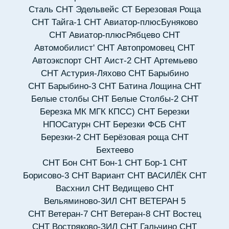
Сталь
СНТ Эдельвейс
СТ Березовая Роща
СНТ Тайга-1
СНТ Авиатор-плюсБуняково
СНТ Авиатор-плюсРябцево
СНТ
Автомобилист'
СНТ Автопромовец
СНТ
Автоэкспорт
СНТ Аист-2
СНТ Артемьево
СНТ Астурия-Ляхово
СНТ Барыбино
СНТ Барыбино-3
СНТ Батина Лощина
СНТ
Белые столбы
СНТ Белые Столбы-2
СНТ
Березка МК МГК КПСС)
СНТ Березки
НПОСатурн
СНТ Березки ФСБ
СНТ
Березки-2
СНТ Берёзовая роща
СНТ
Бехтеево
СНТ Бон
СНТ Бон-1
СНТ Бор-1
СНТ
Борисово-3
СНТ Вариант
СНТ ВАСИЛЁК
СНТ
Васхнил
СНТ Ведищево
СНТ
Вельяминово-3ИЛ
СНТ ВЕТЕРАН 5
СНТ Ветеран-7
СНТ Ветеран-8
СНТ Востец
СНТ Востряково-ЗИЛ
СНТ Гальчино
СНТ