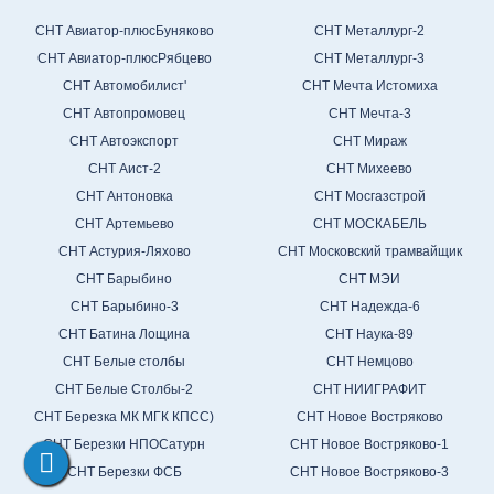
СНТ Авиатор-плюсБуняково
СНТ Металлург-2
СНТ Авиатор-плюсРябцево
СНТ Металлург-3
СНТ Автомобилист'
СНТ Мечта Истомиха
СНТ Автопромовец
СНТ Мечта-3
СНТ Автоэкспорт
СНТ Мираж
СНТ Аист-2
СНТ Михеево
СНТ Антоновка
СНТ Мосгазстрой
СНТ Артемьево
СНТ МОСКАБЕЛЬ
СНТ Астурия-Ляхово
СНТ Московский трамвайщик
СНТ Барыбино
СНТ МЭИ
СНТ Барыбино-3
СНТ Надежда-6
СНТ Батина Лощина
СНТ Наука-89
СНТ Белые столбы
СНТ Немцово
СНТ Белые Столбы-2
СНТ НИИГРАФИТ
СНТ Березка МК МГК КПСС)
СНТ Новое Востряково
СНТ Березки НПОСатурн
СНТ Новое Востряково-1
СНТ Березки ФСБ
СНТ Новое Востряково-3