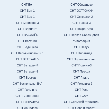
СНТ Бон
СНТ Образцово
СНТ Бон-1
СНТ ОСТРОЖКИ
СНТ Бор-1
СНТ Острожки-2
СНТ Борисово-3
СНТ Пахра-3
СНТ Вариант
СНТ Пахра-Агро
СНТ ВАСИЛЁК
СНТ Первая Образцовая
СНТ Васхнил
типография
СНТ Ведищево
СНТ Петух
СНТ Вельяминово-3ИЛ
СНТ Пирамида
СНТ ВЕТЕРАН 5
СНТ Подшипниковец
СНТ Ветеран-7
СНТ Поляна-3
СНТ Ветеран-8
СНТ Пресса
СНТ Востец
СНТ Радио
СНТ Востряково-ЗИЛ
СНТ Ромашка-5
СНТ Гальчино
СНТ Рось
СНТ Гидрогеолог
СНТ САМ
СНТ ГИПРОВУЗ
СНТ Сельский строитель
СНТ Данилово
СНТ Серп и Молот