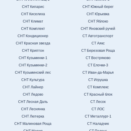
СНТ Кипарис
СНТ Южный берег
СНТ Киселиха
СНТ Юрьевка
СНТ Климат
СНТ Яблоко
СНТ Комплект
СНТ Яновский ручей
СНТ Кондиционер
СТ Автотранспорт
СНТ Красная звезда
СТ Аякс
СНТ Криптон
СТ Березовая Роща
СНТ Кузьминки-1
СТ Востряково
СНТ Кузьминки-2
СТ Елочки-3
СНТ Кузьминский лес
СТ Иван-да-Марья
СНТ Культура
СТ Игрушка
СНТ Лайнер
СТ Комплекс
СНТ Ледово
СТ Красный блок
СНТ Лесная Даль
СТ Лесок
СНТ Леснянка
СТ ЛОС
СНТ Лютерка
СТ Металлург-1
СНТ Малиновая Роща
СТ Наладчик