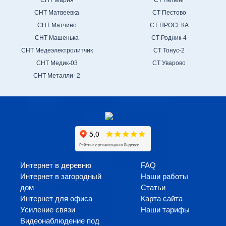
СНТ Мария
СТ Пеленг
СНТ Матвеевка
СТ Пестово
СНТ Матчино
СТ ПРОСЕКА
СНТ Машенька
СТ Родник-4
СНТ Медеэлектролитчик
СТ Тонус-2
СНТ Медик-03
СТ Уварово
СНТ Металли- 2
Интернет в деревню
FAQ
Интернет в загородный
Наши работы
дом
Статьи
Интернет для офиса
Карта сайта
Усиление связи
Наши тарифы
Видеонаблюдение под