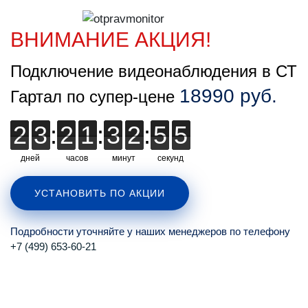
ВНИМАНИЕ АКЦИЯ!
Подключение видеонаблюдения в СТ
18990 руб.
Гартал по супер-цене
2
2
3
3
:
2
2
1
1
:
3
3
2
2
2
:
5
5
5
4
4
4
дней
часов
минут
секунд
УСТАНОВИТЬ ПО АКЦИИ
Подробности уточняйте у наших менеджеров по телефону
+7 (499) 653-60-21