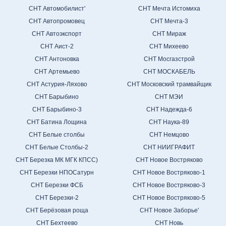
СНТ Автомобилист'
СНТ Мечта Истомиха
СНТ Автопромовец
СНТ Мечта-3
СНТ Автоэкспорт
СНТ Мираж
СНТ Аист-2
СНТ Михеево
СНТ Антоновка
СНТ Мосгазстрой
СНТ Артемьево
СНТ МОСКАБЕЛЬ
СНТ Астурия-Ляхово
СНТ Московский трамвайщик
СНТ Барыбино
СНТ МЭИ
СНТ Барыбино-3
СНТ Надежда-6
СНТ Батина Лощина
СНТ Наука-89
СНТ Белые столбы
СНТ Немцово
СНТ Белые Столбы-2
СНТ НИИГРАФИТ
СНТ Березка МК МГК КПСС)
СНТ Новое Востряково
СНТ Березки НПОСатурн
СНТ Новое Востряково-1
СНТ Березки ФСБ
СНТ Новое Востряково-3
СНТ Березки-2
СНТ Новое Востряково-5
СНТ Берёзовая роща
СНТ Новое Заборье'
СНТ Бехтеево
СНТ Новь