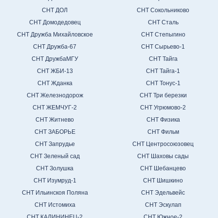
СНТ ДОЛ
СНТ Сокольниково
СНТ Домодедовец
СНТ Сталь
СНТ Дружба Михайловское
СНТ Степыгино
СНТ Дружба-67
СНТ Сырьево-1
СНТ ДружбаМГУ
СНТ Тайга
СНТ ЖБИ-13
СНТ Тайга-1
СНТ Жданка
СНТ Тонус-1
СНТ Железнодорож
СНТ Три березки
СНТ ЖЕМЧУГ-2
СНТ Угрюмово-2
СНТ Житнево
СНТ Физика
СНТ ЗАБОРЬЕ
СНТ Фильм
СНТ Запрудье
СНТ Центросоюзовец
СНТ Зеленый сад
СНТ Шаховы сады
СНТ Золушка
СНТ Шебанцево
СНТ Изумруд-1
СНТ Шишкино
СНТ Ильинскоя Поляна
СНТ Эдельвейс
СНТ Истомиха
СНТ Эскулап
СНТ КАЛИНИНЕЦ-2
СНТ Южное-2