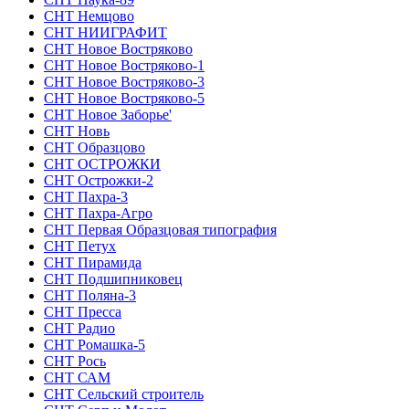
СНТ Немцово
СНТ НИИГРАФИТ
СНТ Новое Востряково
СНТ Новое Востряково-1
СНТ Новое Востряково-3
СНТ Новое Востряково-5
СНТ Новое Заборье'
СНТ Новь
СНТ Образцово
СНТ ОСТРОЖКИ
СНТ Острожки-2
СНТ Пахра-3
СНТ Пахра-Агро
СНТ Первая Образцовая типография
СНТ Петух
СНТ Пирамида
СНТ Подшипниковец
СНТ Поляна-3
СНТ Пресса
СНТ Радио
СНТ Ромашка-5
СНТ Рось
СНТ САМ
СНТ Сельский строитель