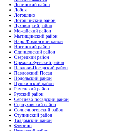
Ленинский район
Лобня
Лотошино
Лотошинский район
Луховицкий район
Можайский район
Мытищинский район
Наро-Фоминский район
Ногинский район
Одинцовский район
Озерецкий район
Орехово-Зуевский район
Павлово-Посадский район
Павловский Посад
Подольский район
Пушкинский район
Раменский район
Рузский район
Сергиево-посадский район
Серпуховский район
Солнечногорский район
Ступинский район
Талдомский район
Фрязино
Чеховский район