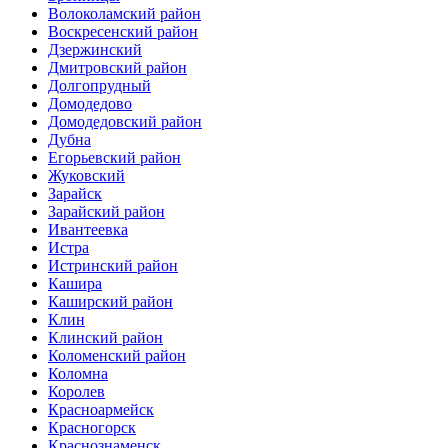
Волоколамский район
Воскресенский район
Дзержинский
Дмитровский район
Долгопрудный
Домодедово
Домодедовский район
Дубна
Егорьевский район
Жуковский
Зарайск
Зарайский район
Ивантеевка
Истра
Истринский район
Кашира
Каширский район
Клин
Клинский район
Коломенский район
Коломна
Королев
Красноармейск
Красногорск
Краснознаменск