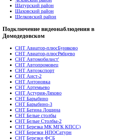
Шатурский район
Шаховский район
Щелковский район
Подключение видеонаблюдения в
Домодедовском
СНТ Авиатор-плюсБуняково
СНТ Авиатор-плюсРябцево
СНТ Автомобилист'
СНТ Автопромовец
СНТ Автоэкспорт
СНТ Аист-2
СНТ Антоновка
СНТ Артемьево
СНТ Астурия-Ляхово
СНТ Барыбино
СНТ Барыбино-3
СНТ Батина Лощина
СНТ Белые столбы
СНТ Белые Столбы-2
СНТ Березка МК МГК КПСС)
СНТ Березки НПОСатурн
СНТ Березки ФСБ