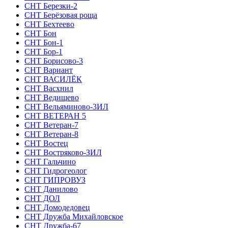
СНТ Березки-2
СНТ Берёзовая роща
СНТ Бехтеево
СНТ Бон
СНТ Бон-1
СНТ Бор-1
СНТ Борисово-3
СНТ Вариант
СНТ ВАСИЛЁК
СНТ Васхнил
СНТ Ведищево
СНТ Вельяминово-3ИЛ
СНТ ВЕТЕРАН 5
СНТ Ветеран-7
СНТ Ветеран-8
СНТ Востец
СНТ Востряково-ЗИЛ
СНТ Гальчино
СНТ Гидрогеолог
СНТ ГИПРОВУЗ
СНТ Данилово
СНТ ДОЛ
СНТ Домодедовец
СНТ Дружба Михайловское
СНТ Дружба-67