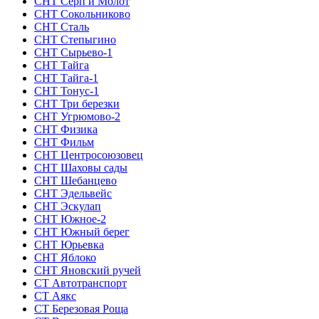
СНТ Серп и Молот
СНТ Сокольниково
СНТ Сталь
СНТ Степыгино
СНТ Сырьево-1
СНТ Тайга
СНТ Тайга-1
СНТ Тонус-1
СНТ Три березки
СНТ Угрюмово-2
СНТ Физика
СНТ Фильм
СНТ Центросоюзовец
СНТ Шаховы сады
СНТ Шебанцево
СНТ Эдельвейс
СНТ Эскулап
СНТ Южное-2
СНТ Южный берег
СНТ Юрьевка
СНТ Яблоко
СНТ Яновский ручей
СТ Автотранспорт
СТ Аякс
СТ Березовая Роща