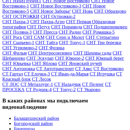
СНТ НИИГРАФИТ
СНТ Новое Востряково
СНТ Новое
Востряково-1
СНТ Новое Востряково-3
СНТ Новое
Востряково-5
СНТ Новое Заборье'
СНТ Новь
СНТ Образцово
СНТ ОСТРОЖКИ
СНТ Острожки-2
СНТ Пахра-3
СНТ Пахра-Агро
СНТ Первая Образцовая
типография
СНТ Петух
СНТ Пирамида
СНТ Подшипниковец
СНТ Поляна-3
СНТ Пресса
СНТ Радио
СНТ Ромашка-5
СНТ Рось
СНТ САМ
СНТ Серп и Молот
СНТ Степыгино
СНТ Сырьево-1
СНТ Тайга
СНТ Тонус-1
СНТ Три березки
СНТ Угрюмово-2
СНТ Физика
СНТ Фильм
СНТ Центросоюзовец
СНТ Шаховы сады
СНТ
Шебанцево
СНТ Эскулап
СНТ Южное-2
СНТ Южный берег
СНТ Юрьевка
СНТ Яблоко
СНТ Яновский ручей
СНТ Антоновка
СТ Автотранспорт
СТ Аякс
СТ Востряково
СТ Гартал
СТ Елочки-3
СТ Иван-да-Марья
СТ Игрушка
СТ
Красный блок
СТ Лесок
СТ ЛОС
СТ Металлург-1
СТ Наладчик
СТ Пеленг
СТ
ПРОСЕКА
СТ Родник-4
СТ Тонус-2
СТ Уварово
В каких районах мы подключаем
видеонаблюдение
Балашихинский район
Богородский район
Бронницы