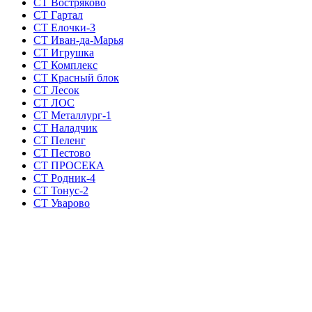
СТ Востряково
СТ Гартал
СТ Елочки-3
СТ Иван-да-Марья
СТ Игрушка
СТ Комплекс
СТ Красный блок
СТ Лесок
СТ ЛОС
СТ Металлург-1
СТ Наладчик
СТ Пеленг
СТ Пестово
СТ ПРОСЕКА
СТ Родник-4
СТ Тонус-2
СТ Уварово