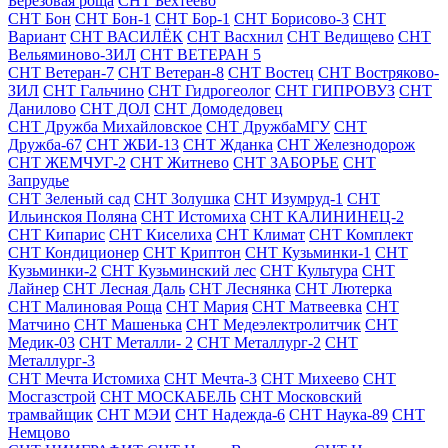
Берёзовая роща
СНТ Бехтеево
СНТ Бон
СНТ Бон-1
СНТ Бор-1
СНТ Борисово-3
СНТ
Вариант
СНТ ВАСИЛЁК
СНТ Васхнил
СНТ Ведищево
СНТ
Вельяминово-3ИЛ
СНТ ВЕТЕРАН 5
СНТ Ветеран-7
СНТ Ветеран-8
СНТ Востец
СНТ Востряково-
ЗИЛ
СНТ Гальчино
СНТ Гидрогеолог
СНТ ГИПРОВУЗ
СНТ
Данилово
СНТ ДОЛ
СНТ Домодедовец
СНТ Дружба Михайловское
СНТ ДружбаМГУ
СНТ
Дружба-67
СНТ ЖБИ-13
СНТ Жданка
СНТ Железнодорож
СНТ ЖЕМЧУГ-2
СНТ Житнево
СНТ ЗАБОРЬЕ
СНТ
Запрудье
СНТ Зеленый сад
СНТ Золушка
СНТ Изумруд-1
СНТ
Ильинскоя Поляна
СНТ Истомиха
СНТ КАЛИНИНЕЦ-2
СНТ Кипарис
СНТ Киселиха
СНТ Климат
СНТ Комплект
СНТ Кондиционер
СНТ Криптон
СНТ Кузьминки-1
СНТ
Кузьминки-2
СНТ Кузьминский лес
СНТ Культура
СНТ
Лайнер
СНТ Лесная Даль
СНТ Леснянка
СНТ Лютерка
СНТ Малиновая Роща
СНТ Мария
СНТ Матвеевка
СНТ
Матчино
СНТ Машенька
СНТ Медеэлектролитчик
СНТ
Медик-03
СНТ Металли- 2
СНТ Металлург-2
СНТ
Металлург-3
СНТ Мечта Истомиха
СНТ Мечта-3
СНТ Михеево
СНТ
Мосгазстрой
СНТ МОСКАБЕЛЬ
СНТ Московский
трамвайщик
СНТ МЭИ
СНТ Надежда-6
СНТ Наука-89
СНТ
Немцово