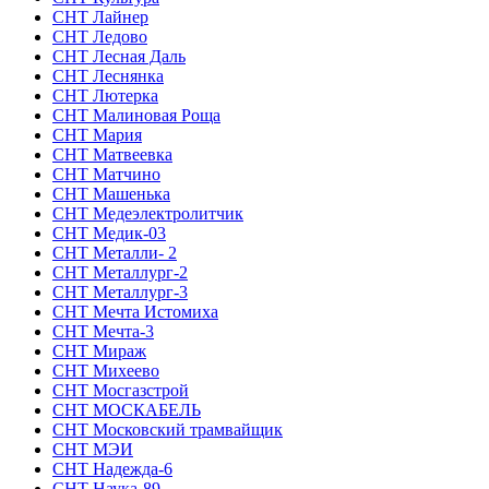
СНТ Лайнер
СНТ Ледово
СНТ Лесная Даль
СНТ Леснянка
СНТ Лютерка
СНТ Малиновая Роща
СНТ Мария
СНТ Матвеевка
СНТ Матчино
СНТ Машенька
СНТ Медеэлектролитчик
СНТ Медик-03
СНТ Металли- 2
СНТ Металлург-2
СНТ Металлург-3
СНТ Мечта Истомиха
СНТ Мечта-3
СНТ Мираж
СНТ Михеево
СНТ Мосгазстрой
СНТ МОСКАБЕЛЬ
СНТ Московский трамвайщик
СНТ МЭИ
СНТ Надежда-6
СНТ Наука-89