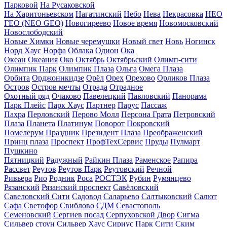
Парковой
На Русаковской
На Харитоньевском
Нагатинский
Небо
Нева
Некрасовка
НЕО
ГЕО (NEO GEO)
Новогиреево
Новое время
Новомосковский
Новослободский
Новые Химки
Новые черемушки
Новый свет
Новь
Ногинск
Норд Хаус
Норфа
Облака
Одион
Ока
Океан
Океания
Око
Октябрь
Октябрьский
Олимп-сити
Олимпик Парк
Олимпик Плаза
Ольга
Омега Плаза
Орбита
Орджоникидзе
Орёл
Орех
Орехово
Орликов Плаза
Остров
Остров мечты
Отрада
Отрадное
Охотный ряд
Очаково
Павелецкий
Павловский
Панорама
Парк Плейс
Парк Хаус
Партнер
Парус
Пассаж
Пахра
Перловский
Перово Молл
Персона Грата
Петровский
Плаза
Планета
Платинум
Поворот
Покровский
Помелерум
Праздник
Президент Плаза
Преображенский
Принц плаза
Проспект
ПрофТехСервис
Пруды
Пулмарт
Пушкино
Пятницкий
Радужный
Райкин Плаза
Раменское
Рапира
Рассвет
Реутов
Реутов Парк
Реутовский
Речной
Ривьера
Рио
Родник
Роса
РОСТЭК
Рубин
Румянцево
Рязанский
Рязанский проспект
Савёловский
Савеловский Сити
Садовод
Саларьево
Салтыковский
Салют
Сафа
Светофор
Свиблово
СДМ
Севастополь
Семеновский
Сергиев посад
Серпуховской Двор
Сигма
Сильвер стоун
Сильвер Хаус
Сириус Парк
Сити
Ским