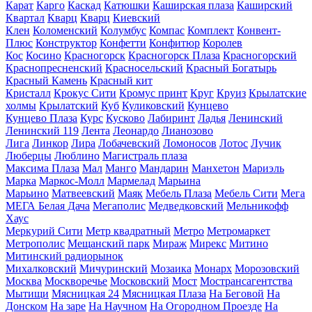
Карат
Карго
Каскад
Катюшки
Каширская плаза
Каширский
Квартал
Кварц
Кварц
Киевский
Клен
Коломенский
Колумбус
Компас
Комплект
Конвент-
Плюс
Конструктор
Конфетти
Конфитюр
Королев
Кос
Косино
Красногорск
Красногорск Плаза
Красногорский
Краснопресненский
Красносельский
Красный Богатырь
Красный Камень
Красный кит
Кристалл
Крокус Сити
Кромус принт
Круг
Круиз
Крылатские
холмы
Крылатский
Куб
Куликовский
Кунцево
Кунцево Плаза
Курс
Кусково
Лабиринт
Ладья
Ленинский
Ленинский 119
Лента
Леонардо
Лианозово
Лига
Линкор
Лира
Лобачевский
Ломоносов
Лотос
Лучик
Люберцы
Люблино
Магистраль плаза
Максима Плаза
Мал
Манго
Мандарин
Манхетон
Мариэль
Марка
Маркос-Молл
Мармелад
Марьина
Марьино
Матвеевский
Маяк
Мебель Плаза
Мебель Сити
Мега
МЕГА Белая Дача
Мегаполис
Медведковский
Мельникофф
Хаус
Меркурий Сити
Метр квадратный
Метро
Метромаркет
Метрополис
Мещанский парк
Мираж
Мирекс
Митино
Митинский радиорынок
Михалковский
Мичуринский
Мозаика
Монарх
Морозовский
Москва
Москворечье
Московский
Мост
Мострансагентства
Мытищи
Мясницкая 24
Мясницкая Плаза
На Беговой
На
Донском
На заре
На Научном
На Огородном Проезде
На