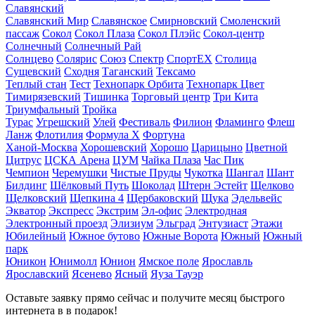
Славянский
Славянский Мир
Славянское
Смирновский
Смоленский
пассаж
Сокол
Сокол Плаза
Сокол Плэйс
Сокол-центр
Солнечный
Солнечный Рай
Солнцево
Солярис
Союз
Спектр
СпортЕХ
Столица
Сущевский
Сходня
Таганский
Тексамо
Теплый стан
Тест
Технопарк Орбита
Технопарк Цвет
Тимирязевский
Тишинка
Торговый центр
Три Кита
Триумфальный
Тройка
Турас
Угрешский
Улей
Фестиваль
Филион
Фламинго
Флеш
Ланж
Флотилия
Формула X
Фортуна
Ханой-Москва
Хорошевский
Хорошо
Царицыно
Цветной
Цитрус
ЦСКА Арена
ЦУМ
Чайка Плаза
Час Пик
Чемпион
Черемушки
Чистые Пруды
Чукотка
Шангал
Шант
Билдинг
Шёлковый Путь
Шоколад
Штерн Эстейт
Щелково
Щелковский
Щепкина 4
Щербаковский
Щука
Эдельвейс
Экватор
Экспресс
Экстрим
Эл-офис
Электродная
Электронный проезд
Элизиум
Эльград
Энтузиаст
Этажи
Юбилейный
Южное бутово
Южные Ворота
Южный
Южный
парк
Юникон
Юнимолл
Юнион
Ямское поле
Ярославль
Ярославский
Ясенево
Ясный
Яуза Тауэр
Оставьте заявку прямо сейчас
и получите месяц быстрого
интернета в
в подарок!