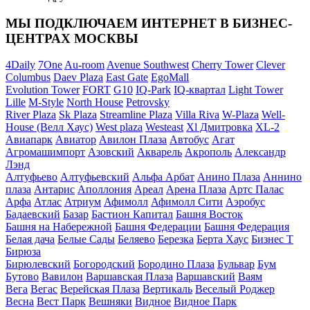
МЫ ПОДКЛЮЧАЕМ ИНТЕРНЕТ В БИЗНЕС-
ЦЕНТРАХ МОСКВЫ
4Daily
7One
Au-room
Avenue Southwest
Cherry Tower
Clever
Columbus
Daev Plaza
East Gate
EgoMall
Evolution Tower
FORT
G10
IQ-Park
IQ-квартал
Light Tower
Lille
M-Style
North House
Petrovsky
River Plaza
Sk Plaza
Streamline Plaza
Villa Riva
W-Plaza
Well-
House (Велл Хаус)
West plaza
Westeast
Xl Дмитровка
XL-2
Авиапарк
Авиатор
Авилон Плаза
Автобус
Агат
Агромашимпорт
Азовский
Акварель
Акрополь
Александр
Лэнд
Алтуфьево
Алтуфьевский
Альфа Арбат
Анино Плаза
Аннино
плаза
Антарис
Аполлония
Ареал
Арена Плаза
Артс Палас
Арфа
Атлас
Атриум
Афимолл
Афимолл Сити
Аэробус
Бадаевский
Базар
Бастион Капитал
Башня Восток
Башня на Набережной
Башня Федерации
Башня Федерация
Белая дача
Белые Сады
Беляево
Березка
Берта Хаус
Бизнес Т
Бирюза
Бирюлевский
Богородский
Бородино Плаза
Бульвар
Бум
Бутово
Вавилон
Варшавская Плаза
Варшавский
Ваям
Вега
Вегас
Верейская Плаза
Вертикаль
Веселый Роджер
Весна
Вест Парк
Вешняки
Видное
Видное Парк