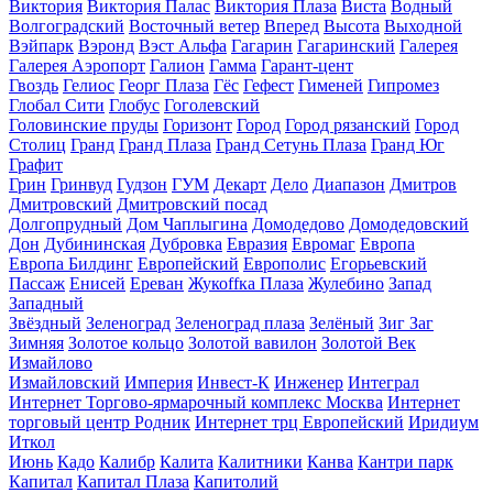
Виктория
Виктория Палас
Виктория Плаза
Виста
Водный
Волгоградский
Восточный ветер
Вперед
Высота
Выходной
Вэйпарк
Вэронд
Вэст Альфа
Гагарин
Гагаринский
Галерея
Галерея Аэропорт
Галион
Гамма
Гарант-цент
Гвоздь
Гелиос
Георг Плаза
Гёс
Гефест
Гименей
Гипромез
Глобал Сити
Глобус
Гоголевский
Головинские пруды
Горизонт
Город
Город рязанский
Город
Столиц
Гранд
Гранд Плаза
Гранд Сетунь Плаза
Гранд Юг
Графит
Грин
Гринвуд
Гудзон
ГУМ
Декарт
Дело
Диапазон
Дмитров
Дмитровский
Дмитровский посад
Долгопрудный
Дом Чаплыгина
Домодедово
Домодедовский
Дон
Дубининская
Дубровка
Евразия
Евромаг
Европа
Европа Билдинг
Европейский
Европолис
Егорьевский
Пассаж
Енисей
Ереван
Жукоffка Плаза
Жулебино
Запад
Западный
Звёздный
Зеленоград
Зеленоград плаза
Зелёный
Зиг Заг
Зимняя
Золотое кольцо
Золотой вавилон
Золотой Век
Измайлово
Измайловский
Империя
Инвест-К
Инженер
Интеграл
Интернет Торгово-ярмарочный комплекс Москва
Интернет
торговый центр Родник
Интернет трц Европейский
Иридиум
Иткол
Июнь
Кадо
Калибр
Калита
Калитники
Канва
Кантри парк
Капитал
Капитал Плаза
Капитолий