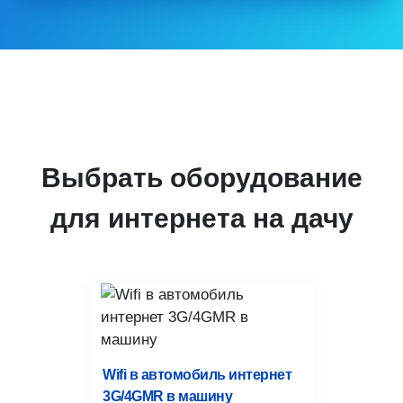
НАСТРОЙКА
5
ОБОРУДОВАНИЯ
Настраиваем оборудование так,
Выбрать оборудование
чтобы избежать возможных
для интернета на дачу
сбоев при его работе.
Wifi в автомобиль интернет
3G/4GMR в машину