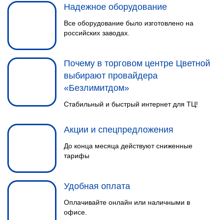
4
Надежное оборудование
спутниковой тарелки, заведет
кабеля в помещение и установит
Все оборудование было изготовлено на
российских заводах.
Wi-Fi роутер.
Почему в торговом центре Цветной
выбирают провайдера
«Безлимитдом»
Стабильный и быстрый интернет для ТЦ!
Акции и спецпредложения
НАСТРОЙКА
5
ОБОРУДОВАНИЯ
До конца месяца действуют сниженные
тарифы
Настраиваем оборудование так,
чтобы избежать возможных
сбоев при его работе.
Удобная оплата
Оплачивайте онлайн или наличными в
офисе.