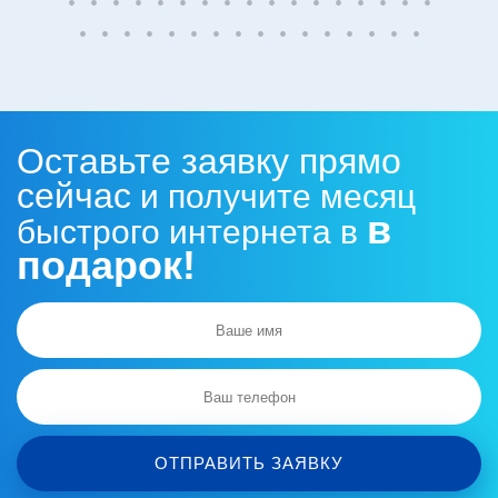
3
Нам важен результат, поэтому
выезжаем с разными
комплектами оборудования.
Оставьте заявку прямо
сейчас
и получите месяц
в
быстрого интернета в
подарок!
МОНТАЖНЫЕ РАБОТЫ
4
Инженер выполнит монтаж
спутниковой тарелки, заведет
кабеля в помещение и установит
Wi-Fi роутер.
ОТПРАВИТЬ ЗАЯВКУ