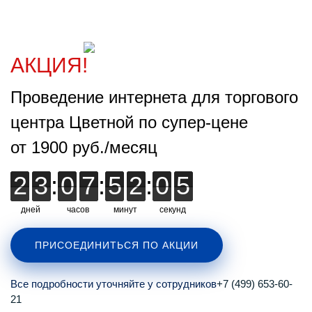
АКЦИЯ!
Проведение интернета для торгового
центра Цветной по супер-цене
от 1900 руб./месяц
2
2
3
3
:
0
0
7
7
:
5
5
2
2
:
0
0
0
4
4
4
дней
часов
минут
секунд
ПРИСОЕДИНИТЬСЯ ПО АКЦИИ
Все подробности уточняйте у сотрудников
+7 (499) 653-60-
21