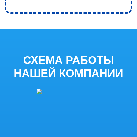
2
Мы проводим замеры
нескольких сотовых операторов
и подберем оператора с
лучшими показателями сигнала
и скорости.
СХЕМА РАБОТЫ
НАШЕЙ КОМПАНИИ
ПОДБОР ОБОРУДОВАНИЯ
3
Нам важен результат, поэтому
выезжаем с разными
комплектами оборудования.