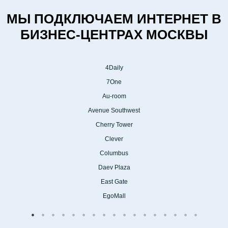
МЫ ПОДКЛЮЧАЕМ ИНТЕРНЕТ В
БИЗНЕС-ЦЕНТРАХ МОСКВЫ
ВЫЕЗД И ЗАМЕР
4Daily
2
Мы проводим замеры
7One
нескольких сотовых операторов
Au-room
и подберем оператора с
Avenue Southwest
лучшими показателями сигнала
Cherry Tower
и скорости.
Clever
Columbus
Daev Plaza
East Gate
EgoMall
ПОДБОР ОБОРУДОВАНИЯ