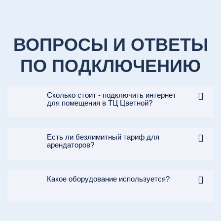
5
Настраиваем оборудование так,
чтобы избежать возможных
ВОПРОСЫ И ОТВЕТЫ
сбоев при его работе.
ПО ПОДКЛЮЧЕНИЮ
Сколько стоит - подключить интернет
для помещения в ТЦ Цветной?
КОНСУЛЬТАЦИЯ
Есть ли безлимитный тариф для
арендаторов?
1
Звоните и мы подробно
расскажем о подключении Wi-Fi
(Вайфай) и результате.
Какое оборудование используется?