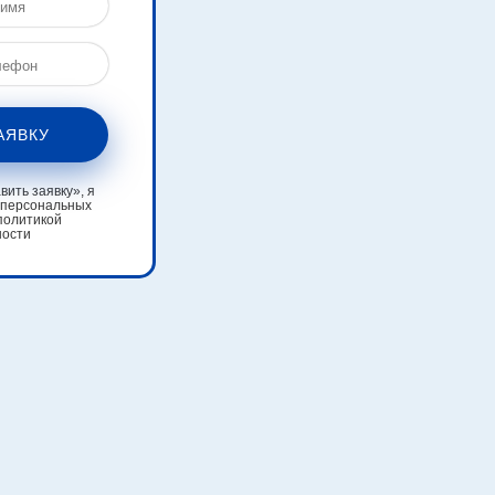
АЯВКУ
ить заявку», я
 персональных
политикой
ности