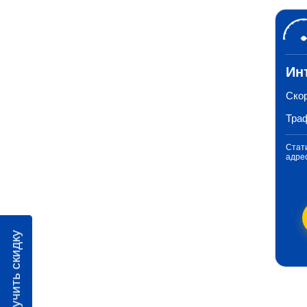
Ин
Ско
Тра
Стати
адре
Получить скидку