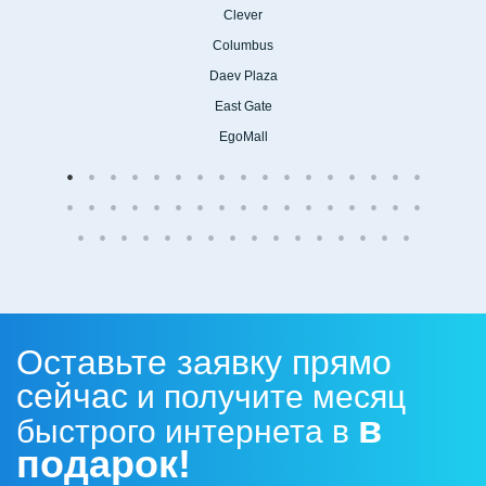
Clever
Columbus
Daev Plaza
East Gate
EgoMall
ПОДБОР ОБОРУДОВАНИЯ
3
Нам важен результат, поэтому
выезжаем с разными
комплектами оборудования.
Оставьте заявку прямо
сейчас
и получите месяц
в
быстрого интернета в
подарок!