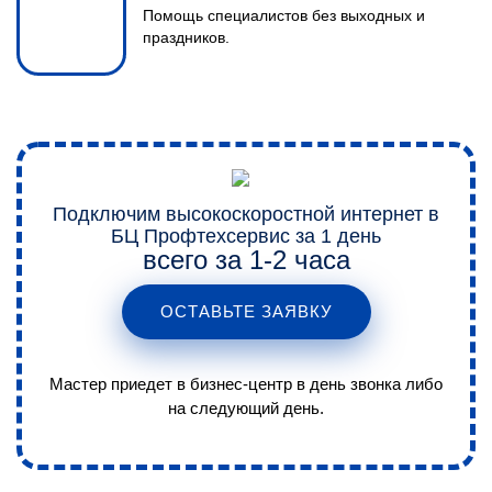
Помощь специалистов без выходных и
праздников.
ВЫЕЗД И ЗАМЕР
2
Мы проводим замеры
Подключим высокоскоростной интернет в
нескольких сотовых операторов
БЦ Профтехсервис за 1 день
всего за 1-2 часа
и подберем оператора с
лучшими показателями сигнала
ОСТАВЬТЕ ЗАЯВКУ
и скорости.
Мастер приедет в бизнес-центр в день звонка либо
на следующий день.