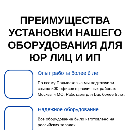
ПРЕИМУЩЕСТВА
УСТАНОВКИ НАШЕГО
ОБОРУДОВАНИЯ ДЛЯ
МОНТАЖНЫЕ РАБОТЫ
4
Инженер выполнит монтаж
ЮР ЛИЦ И ИП
спутниковой тарелки, заведет
кабеля в помещение и установит
Опыт работы более 6 лет
Wi-Fi роутер.
По всему Подмосковью мы подключили
свыше 500 офисов в различных районах
Москвы и МО. Работаем для Вас более 5 лет.
Надежное оборудование
Все оборудование было изготовлено на
российских заводах.