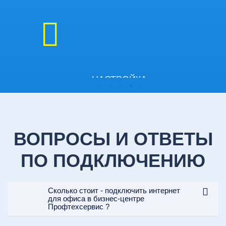
НАСТРОЙКА
5
ОБОРУДОВАНИЯ
Настраиваем оборудование так,
чтобы избежать возможных
ВОПРОСЫ И ОТВЕТЫ
сбоев при его работе.
ПО ПОДКЛЮЧЕНИЮ
Сколько стоит - подключить интернет
для офиса в бизнес-центре
Профтехсервис ?