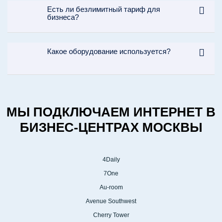
КОНСУЛЬТАЦИЯ
Есть ли безлимитный тариф для
1
бизнеса?
Звоните и мы подробно
расскажем о подключении Wi-Fi
(Вайфай) и результате.
Какое оборудование используется?
МЫ ПОДКЛЮЧАЕМ ИНТЕРНЕТ В
БИЗНЕС-ЦЕНТРАХ МОСКВЫ
ВЫЕЗД И ЗАМЕР
4Daily
2
Мы проводим замеры
7One
нескольких сотовых операторов
Au-room
и подберем оператора с
Avenue Southwest
лучшими показателями сигнала
Cherry Tower
и скорости.