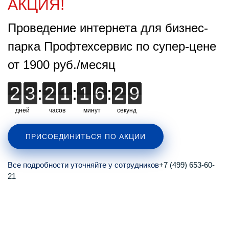
АКЦИЯ!
Проведение интернета для бизнес-
парка Профтехсервис по супер-цене
от 1900 руб./месяц
2
2
3
3
:
2
2
1
1
:
1
1
6
6
:
2
2
2
8
8
8
дней
часов
минут
секунд
ПРИСОЕДИНИТЬСЯ ПО АКЦИИ
Все подробности уточняйте у сотрудников
+7 (499) 653-60-
21