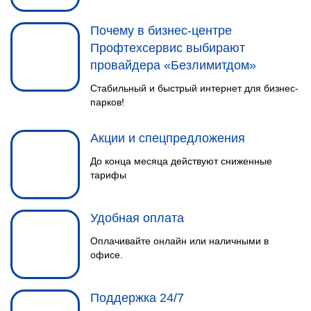
НАСТРОЙКА
5
ОБОРУДОВАНИЯ
Почему в бизнес-центре
Настраиваем оборудование так,
Профтехсервис выбирают
чтобы избежать возможных
провайдера «Безлимитдом»
сбоев при его работе.
Стабильный и быстрый интернет для бизнес-
парков!
Акции и спецпредложения
До конца месяца действуют сниженные
тарифы
КОНСУЛЬТАЦИЯ
Удобная оплата
1
Звоните и мы подробно
Оплачивайте онлайн или наличными в
расскажем о подключении Wi-Fi
офисе.
(Вайфай) и результате.
Поддержка 24/7