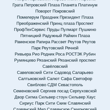
Грата
Петровский
Плаза
Планета
Платинум
Поворот
Покровский
Помелерум
Праздник
Президент Плаза
Преображенский
Принц плаза
Проспект
ПрофТехСервис
Пруды
Пулмарт
Пушкино
Пятницкий
Радужный
Райкин Плаза
Раменское
Рапира
Рассвет
Реутов
Реутов
Парк
Реутовский
Речной
Ривьера
Рио
Родник
Роса
РОСТЭК
Рубин
Румянцево
Рязанский
Рязанский проспект
Савёловский
Савеловский Сити
Садовод
Саларьево
Салтыковский
Салют
Сафа
Светофор
Свиблово
СДМ
Севастополь
Семеновский
Сергиев посад
Серпуховской
Двор
Сигма
Сильвер стоун
Сильвер Хаус
Сириус Парк
Сити
Ским
Славянский
Славянский Мир
Славянское
Смирновский