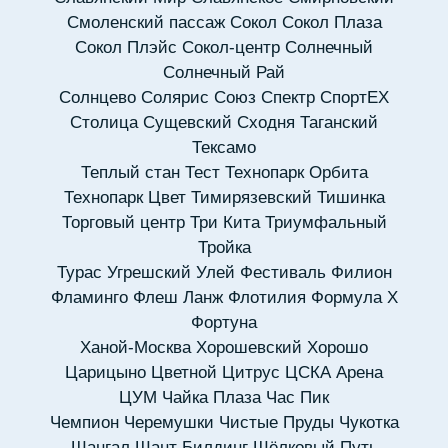
Смоленский пассаж
Сокол
Сокол Плаза
Сокол Плэйс
Сокол-центр
Солнечный
Солнечный Рай
Солнцево
Солярис
Союз
Спектр
СпортЕХ
Столица
Сущевский
Сходня
Таганский
Тексамо
Теплый стан
Тест
Технопарк Орбита
Технопарк Цвет
Тимирязевский
Тишинка
Торговый центр
Три Кита
Триумфальный
Тройка
Турас
Угрешский
Улей
Фестиваль
Филион
Фламинго
Флеш Ланж
Флотилия
Формула X
Фортуна
Ханой-Москва
Хорошевский
Хорошо
Царицыно
Цветной
Цитрус
ЦСКА Арена
ЦУМ
Чайка Плаза
Час Пик
Чемпион
Черемушки
Чистые Пруды
Чукотка
Шангал
Шант Билдинг
Шёлковый Путь