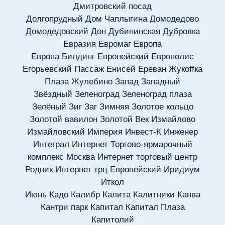
Дмитровский посад
Долгопрудный
Дом Чаплыгина
Домодедово
Домодедовский
Дон
Дубининская
Дубровка
Евразия
Евромаг
Европа
Европа Билдинг
Европейский
Европолис
Егорьевский Пассаж
Енисей
Ереван
Жукоffка
Плаза
Жулебино
Запад
Западный
Звёздный
Зеленоград
Зеленоград плаза
Зелёный
Зиг Заг
Зимняя
Золотое кольцо
Золотой вавилон
Золотой Век
Измайлово
Измайловский
Империя
Инвест-К
Инженер
Интеграл
Интернет Торгово-ярмарочный
комплекс Москва
Интернет торговый центр
Родник
Интернет трц Европейский
Иридиум
Иткол
Июнь
Кадо
Калибр
Калита
Калитники
Канва
Кантри парк
Капитал
Капитал Плаза
Капитолий