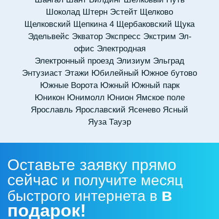
Шоколад
Штерн Эстейт
Щелково
Щелковский
Щепкина 4
Щербаковский
Щука
Эдельвейс
Экватор
Экспресс
Экстрим
Эл-
офис
Электродная
Электронный проезд
Элизиум
Эльград
Энтузиаст
Этажи
Юбилейный
Южное бутово
Южные Ворота
Южный
Южный парк
Юникон
Юнимолл
Юнион
Ямское поле
Ярославль
Ярославский
Ясенево
Ясный
Яуза Тауэр
Оставьте заявку прямо
сейчас
и получите месяц
в
быстрого интернета в
подарок!