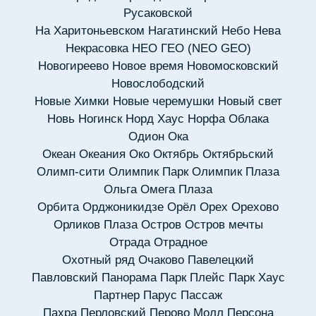
Русаковской
На Харитоньевском
Нагатинский
Небо
Нева
Некрасовка
НЕО ГЕО (NEO GEO)
Новогиреево
Новое время
Новомосковский
Новослободский
Новые Химки
Новые черемушки
Новый свет
Новь
Ногинск
Норд Хаус
Норфа
Облака
Одион
Ока
Океан
Океания
Око
Октябрь
Октябрьский
Олимп-сити
Олимпик Парк
Олимпик Плаза
Ольга
Омега Плаза
Орбита
Орджоникидзе
Орёл
Орех
Орехово
Орликов Плаза
Остров
Остров мечты
Отрада
Отрадное
Охотный ряд
Очаково
Павелецкий
Павловский
Панорама
Парк Плейс
Парк Хаус
Партнер
Парус
Пассаж
Пахра
Перловский
Перово Молл
Персона