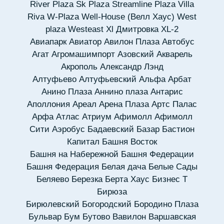
River Plaza
Sk Plaza
Streamline Plaza
Villa
Riva
W-Plaza
Well-House (Велл Хаус)
West
plaza
Westeast
Xl Дмитровка
XL-2
Авиапарк
Авиатор
Авилон Плаза
Автобус
Агат
Агромашимпорт
Азовский
Акварель
Акрополь
Александр Лэнд
Алтуфьево
Алтуфьевский
Альфа Арбат
Анино Плаза
Аннино плаза
Антарис
Аполлония
Ареал
Арена Плаза
Артс Палас
Арфа
Атлас
Атриум
Афимолл
Афимолл
Сити
Аэробус
Бадаевский
Базар
Бастион
Капитал
Башня Восток
Башня на Набережной
Башня Федерации
Башня Федерация
Белая дача
Белые Сады
Беляево
Березка
Берта Хаус
Бизнес Т
Бирюза
Бирюлевский
Богородский
Бородино Плаза
Бульвар
Бум
Бутово
Вавилон
Варшавская