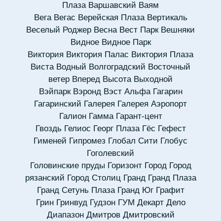
Плаза
Варшавский
Ваям
Вега
Вегас
Верейская Плаза
Вертикаль
Веселый Роджер
Весна
Вест Парк
Вешняки
Видное
Видное Парк
Виктория
Виктория Палас
Виктория Плаза
Виста
Водный
Волгоградский
Восточный
ветер
Вперед
Высота
Выходной
Вэйпарк
Вэронд
Вэст Альфа
Гагарин
Гагаринский
Галерея
Галерея Аэропорт
Галион
Гамма
Гарант-цент
Гвоздь
Гелиос
Георг Плаза
Гёс
Гефест
Гименей
Гипромез
Глобал Сити
Глобус
Гоголевский
Головинские пруды
Горизонт
Город
Город
рязанский
Город Столиц
Гранд
Гранд Плаза
Гранд Сетунь Плаза
Гранд Юг
Графит
Грин
Гринвуд
Гудзон
ГУМ
Декарт
Дело
Диапазон
Дмитров
Дмитровский