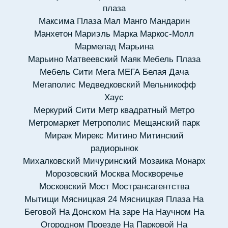
плаза
Максима Плаза
Мал
Манго
Мандарин
Манхетон
Мариэль
Марка
Маркос-Молл
Мармелад
Марьина
Марьино
Матвеевский
Маяк
Мебель Плаза
Мебель Сити
Мега
МЕГА Белая Дача
Мегаполис
Медведковский
Мельникофф
Хаус
Меркурий Сити
Метр квадратный
Метро
Метромаркет
Метрополис
Мещанский парк
Мираж
Мирекс
Митино
Митинский
радиорынок
Михалковский
Мичуринский
Мозаика
Монарх
Морозовский
Москва
Москворечье
Московский
Мост
Мострансагентства
Мытищи
Мясницкая 24
Мясницкая Плаза
На
Беговой
На Донском
На заре
На Научном
На
Огородном Проезде
На Парковой
На