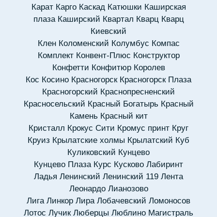
Карат
Карго
Каскад
Катюшки
Каширская
плаза
Каширский
Квартал
Кварц
Кварц
Киевский
Клен
Коломенский
Колумбус
Компас
Комплект
Конвент-Плюс
Конструктор
Конфетти
Конфитюр
Королев
Кос
Косино
Красногорск
Красногорск Плаза
Красногорский
Краснопресненский
Красносельский
Красный Богатырь
Красный
Камень
Красный кит
Кристалл
Крокус Сити
Кромус принт
Круг
Круиз
Крылатские холмы
Крылатский
Куб
Куликовский
Кунцево
Кунцево Плаза
Курс
Кусково
Лабиринт
Ладья
Ленинский
Ленинский 119
Лента
Леонардо
Лианозово
Лига
Линкор
Лира
Лобачевский
Ломоносов
Лотос
Лучик
Люберцы
Люблино
Магистраль