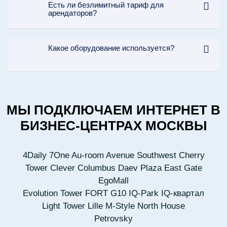
Есть ли безлимитный тариф для
арендаторов?
Какое оборудование используется?
МЫ ПОДКЛЮЧАЕМ ИНТЕРНЕТ В
БИЗНЕС-ЦЕНТРАХ МОСКВЫ
4Daily
7One
Au-room
Avenue Southwest
Cherry
Tower
Clever
Columbus
Daev Plaza
East Gate
EgoMall
Evolution Tower
FORT
G10
IQ-Park
IQ-квартал
Light Tower
Lille
M-Style
North House
Petrovsky