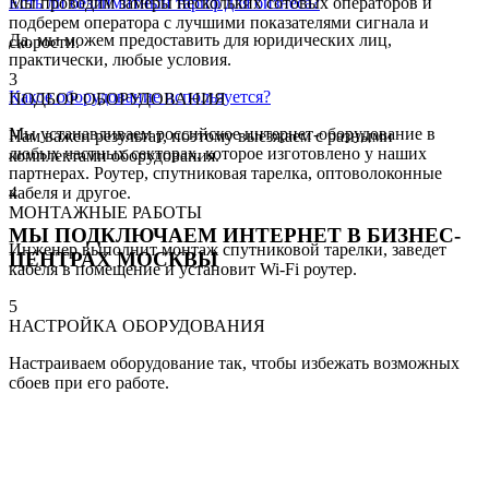
Есть ли безлимитный тариф для бизнеса?
Мы проводим замеры нескольких сотовых операторов и
подберем оператора с лучшими показателями сигнала и
Да, мы можем предоставить для юридических лиц,
скорости.
практически, любые условия.
3
Какое оборудование используется?
ПОДБОР ОБОРУДОВАНИЯ
Мы устанавливаем российское интернет-оборудование в
Нам важен результат, поэтому выезжаем с разными
любых частных секторах, которое изготовлено у наших
комплектами оборудования.
партнерах. Роутер, спутниковая тарелка, оптоволоконные
кабеля и другое.
4
МОНТАЖНЫЕ РАБОТЫ
МЫ ПОДКЛЮЧАЕМ ИНТЕРНЕТ В БИЗНЕС-
Инженер выполнит монтаж спутниковой тарелки, заведет
ЦЕНТРАХ МОСКВЫ
кабеля в помещение и установит Wi-Fi роутер.
5
НАСТРОЙКА ОБОРУДОВАНИЯ
Настраиваем оборудование так, чтобы избежать возможных
сбоев при его работе.