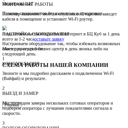
Поддержка 24/7
МОНТАЖНЫЕ РАБОТЫ
Помощь специалистов без выходных и праздников.
Инженер выполнит монтаж спутниковой тарелки, заведет
кабеля в помещение и установит Wi-Fi роутер.
5
Подключим высокоскоростной интернет в БЦ Куб за 1 день
НАСТРОЙКА ОБОРУДОВАНИЯ
всего за 1-2 часа
оставьте заявку
Настраиваем оборудование так, чтобы избежать возможных
Мастер приедет в бизнес-центр в день звонка либо на
сбоев при его работе.
следующий день.
1
КОНСУЛЬТАЦИЯ
СХЕМА РАБОТЫ НАШЕЙ КОМПАНИИ
Звоните и мы подробно расскажем о подключении Wi-Fi
(Вайфай) и результате.
2
ВЫЕЗД И ЗАМЕР
Мы проводим замеры нескольких сотовых операторов и
Previous
подберем оператора с лучшими показателями сигнала и
скорости.
3