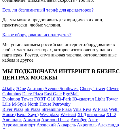
соединение. Максимальная скорость - 100 Mb.
Есть ли безлимитный тариф для арендаторов?
Да, мы можем предоставить для юридических лиц,
практически, любые условия.
Какое оборудование используется?
Мы устанавливаем российское интернет-оборудование в
любых частных секторах, которое изготовлено у наших
партнерах. Роутер, спутниковая тарелка, оптоволоконные
кабеля и другое.
МЫ ПОДКЛЮЧАЕМ ИНТЕРНЕТ В БИЗНЕС-
ЦЕНТРАХ МОСКВЫ
4Daily
7One
Au-room
Avenue Southwest
Cherry Tower
Clever
Columbus
Daev Plaza
East Gate
EgoMall
Evolution Tower
FORT
G10
IQ-Park
IQ-квартал
Light Tower
Lille
M-Style
North House
Petrovsky
River Plaza
Sk Plaza
Streamline Plaza
Villa Riva
W-Plaza
Well-
House (Велл Хаус)
West plaza
Westeast
Xl Дмитровка
XL-2
Авиапарк
Авиатор
Авилон Плаза
Автобус
Агат
Агромашимпорт
Азовский
Акварель
Акрополь
Александр