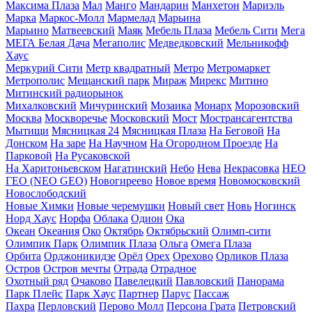
Максима Плаза
Мал
Манго
Мандарин
Манхетон
Мариэль
Марка
Маркос-Молл
Мармелад
Марьина
Марьино
Матвеевский
Маяк
Мебель Плаза
Мебель Сити
Мега
МЕГА Белая Дача
Мегаполис
Медведковский
Мельникофф
Хаус
Меркурий Сити
Метр квадратный
Метро
Метромаркет
Метрополис
Мещанский парк
Мираж
Мирекс
Митино
Митинский радиорынок
Михалковский
Мичуринский
Мозаика
Монарх
Морозовский
Москва
Москворечье
Московский
Мост
Мострансагентства
Мытищи
Мясницкая 24
Мясницкая Плаза
На Беговой
На
Донском
На заре
На Научном
На Огородном Проезде
На
Парковой
На Русаковской
На Харитоньевском
Нагатинский
Небо
Нева
Некрасовка
НЕО
ГЕО (NEO GEO)
Новогиреево
Новое время
Новомосковский
Новослободский
Новые Химки
Новые черемушки
Новый свет
Новь
Ногинск
Норд Хаус
Норфа
Облака
Одион
Ока
Океан
Океания
Око
Октябрь
Октябрьский
Олимп-сити
Олимпик Парк
Олимпик Плаза
Ольга
Омега Плаза
Орбита
Орджоникидзе
Орёл
Орех
Орехово
Орликов Плаза
Остров
Остров мечты
Отрада
Отрадное
Охотный ряд
Очаково
Павелецкий
Павловский
Панорама
Парк Плейс
Парк Хаус
Партнер
Парус
Пассаж
Пахра
Перловский
Перово Молл
Персона Грата
Петровский