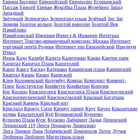
Европа Билдинг
Европейский
Европолис
Егорьевский
Пассаж
Енисей
Ереван
Жукоffка Плаза
Жулебино
Запад
Западный
Звёздный
Зеленоград
Зеленоград плаза
Зелёный
Зиг Заг
Зимняя
Золотое кольцо
Золотой вавилон
Золотой Век
Измайлово
Измайловский
Империя
Инвест-К
Инженер
Интеграл
Интернет Торгово-ярмарочный комплекс Москва
Интернет
торговый центр Родник
Интернет трц Европейский
Иридиум
Иткол
Июнь
Кадо
Калибр
Калита
Калитники
Канва
Кантри парк
Капитал
Капитал Плаза
Капитолий
Карат
Карго
Каскад
Катюшки
Каширская плаза
Каширский
Квартал
Кварц
Кварц
Киевский
Клен
Коломенский
Колумбус
Компас
Комплект
Конвент-
Плюс
Конструктор
Конфетти
Конфитюр
Королев
Кос
Косино
Красногорск
Красногорск Плаза
Красногорский
Краснопресненский
Красносельский
Красный Богатырь
Красный Камень
Красный кит
Кристалл
Крокус Сити
Кромус принт
Круг
Круиз
Крылатские
холмы
Крылатский
Куб
Куликовский
Кунцево
Кунцево Плаза
Курс
Кусково
Лабиринт
Ладья
Ленинский
Ленинский 119
Лента
Леонардо
Лианозово
Лига
Линкор
Лира
Лобачевский
Ломоносов
Лотос
Лучик
Люберцы
Люблино
Магистраль плаза