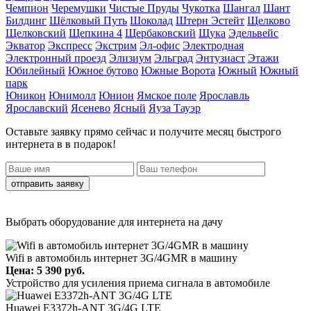
Чемпион
Черемушки
Чистые Пруды
Чукотка
Шангал
Шант
Билдинг
Шёлковый Путь
Шоколад
Штерн Эстейт
Щелково
Щелковский
Щепкина 4
Щербаковский
Щука
Эдельвейс
Экватор
Экспресс
Экстрим
Эл-офис
Электродная
Электронный проезд
Элизиум
Эльград
Энтузиаст
Этажи
Юбилейный
Южное бутово
Южные Ворота
Южный
Южный
парк
Юникон
Юнимолл
Юнион
Ямское поле
Ярославль
Ярославский
Ясенево
Ясный
Яуза Тауэр
Оставьте заявку прямо сейчас
и получите месяц быстрого
интернета в
в подарок!
отправить заявку
Выбрать оборудование для интернета на дачу
Wifi в автомобиль интернет 3G/4GMR в машину
Цена: 5 390 руб.
Устройство для усиления приема сигнала в автомобиле
Huawei E3372h-ANT 3G/4G LTE