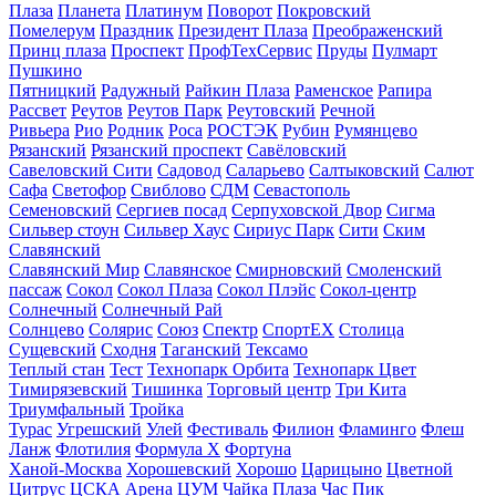
Плаза
Планета
Платинум
Поворот
Покровский
Помелерум
Праздник
Президент Плаза
Преображенский
Принц плаза
Проспект
ПрофТехСервис
Пруды
Пулмарт
Пушкино
Пятницкий
Радужный
Райкин Плаза
Раменское
Рапира
Рассвет
Реутов
Реутов Парк
Реутовский
Речной
Ривьера
Рио
Родник
Роса
РОСТЭК
Рубин
Румянцево
Рязанский
Рязанский проспект
Савёловский
Савеловский Сити
Садовод
Саларьево
Салтыковский
Салют
Сафа
Светофор
Свиблово
СДМ
Севастополь
Семеновский
Сергиев посад
Серпуховской Двор
Сигма
Сильвер стоун
Сильвер Хаус
Сириус Парк
Сити
Ским
Славянский
Славянский Мир
Славянское
Смирновский
Смоленский
пассаж
Сокол
Сокол Плаза
Сокол Плэйс
Сокол-центр
Солнечный
Солнечный Рай
Солнцево
Солярис
Союз
Спектр
СпортЕХ
Столица
Сущевский
Сходня
Таганский
Тексамо
Теплый стан
Тест
Технопарк Орбита
Технопарк Цвет
Тимирязевский
Тишинка
Торговый центр
Три Кита
Триумфальный
Тройка
Турас
Угрешский
Улей
Фестиваль
Филион
Фламинго
Флеш
Ланж
Флотилия
Формула X
Фортуна
Ханой-Москва
Хорошевский
Хорошо
Царицыно
Цветной
Цитрус
ЦСКА Арена
ЦУМ
Чайка Плаза
Час Пик