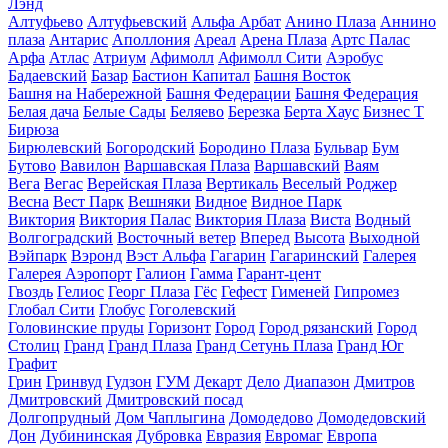
Лэнд
Алтуфьево
Алтуфьевский
Альфа Арбат
Анино Плаза
Аннино
плаза
Антарис
Аполлония
Ареал
Арена Плаза
Артс Палас
Арфа
Атлас
Атриум
Афимолл
Афимолл Сити
Аэробус
Бадаевский
Базар
Бастион Капитал
Башня Восток
Башня на Набережной
Башня Федерации
Башня Федерация
Белая дача
Белые Сады
Беляево
Березка
Берта Хаус
Бизнес Т
Бирюза
Бирюлевский
Богородский
Бородино Плаза
Бульвар
Бум
Бутово
Вавилон
Варшавская Плаза
Варшавский
Ваям
Вега
Вегас
Верейская Плаза
Вертикаль
Веселый Роджер
Весна
Вест Парк
Вешняки
Видное
Видное Парк
Виктория
Виктория Палас
Виктория Плаза
Виста
Водный
Волгоградский
Восточный ветер
Вперед
Высота
Выходной
Вэйпарк
Вэронд
Вэст Альфа
Гагарин
Гагаринский
Галерея
Галерея Аэропорт
Галион
Гамма
Гарант-цент
Гвоздь
Гелиос
Георг Плаза
Гёс
Гефест
Гименей
Гипромез
Глобал Сити
Глобус
Гоголевский
Головинские пруды
Горизонт
Город
Город рязанский
Город
Столиц
Гранд
Гранд Плаза
Гранд Сетунь Плаза
Гранд Юг
Графит
Грин
Гринвуд
Гудзон
ГУМ
Декарт
Дело
Диапазон
Дмитров
Дмитровский
Дмитровский посад
Долгопрудный
Дом Чаплыгина
Домодедово
Домодедовский
Дон
Дубининская
Дубровка
Евразия
Евромаг
Европа