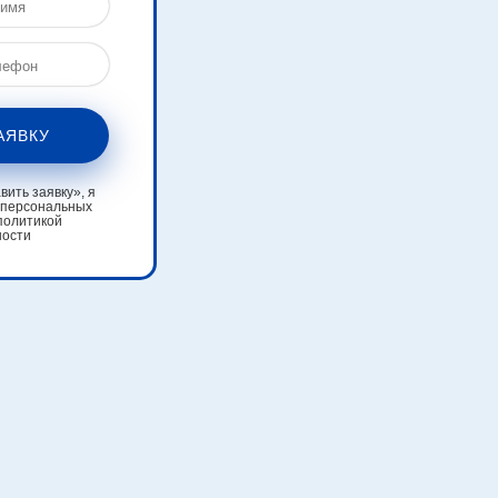
АЯВКУ
ить заявку», я
 персональных
политикой
ности