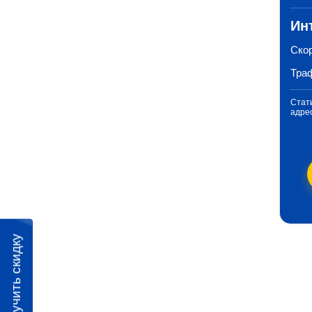
Ин
Ско
Тра
Стати
адре
Получить скидку