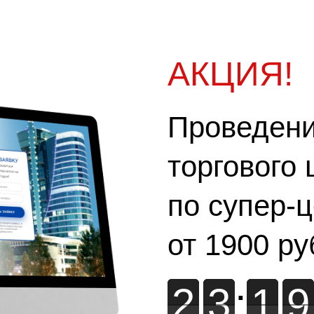
АКЦИЯ!
Проведени
торгового
4
по супер-
от 1900 ру
2
2
3
3
:
1
1
9
9