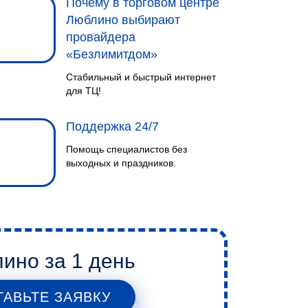
Почему в торговом центре
(Вайфай) и результате.
Люблино выбирают
провайдера
«Безлимитдом»
Стабильный и быстрый интернет
для ТЦ!
Поддержка 24/7
ВЫЕЗД И ЗАМЕР
Помощь специалистов без
выходных и праздников.
Мы проводим замеры нескольких
сотовых операторов и подберем
оператора с лучшими
показателями сигнала и скорости.
ино за 1 день
ТАВЬТЕ ЗАЯВКУ