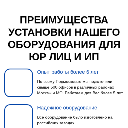
ПРЕИМУЩЕСТВА
УСТАНОВКИ НАШЕГО
МОНТАЖНЫЕ РАБОТЫ
ОБОРУДОВАНИЯ ДЛЯ
4
Инженер выполнит монтаж
ЮР ЛИЦ И ИП
спутниковой тарелки, заведет
кабеля в помещение и установит
Wi-Fi роутер.
Опыт работы более 6 лет
По всему Подмосковью мы подключили
свыше 500 офисов в различных районах
Москвы и МО. Работаем для Вас более 5 лет.
Надежное оборудование
Все оборудование было изготовлено на
НАСТРОЙКА
российских заводах.