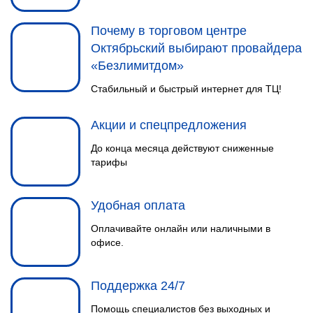
5
ОБОРУДОВАНИЯ
Настраиваем оборудование так,
Почему в торговом центре
чтобы избежать возможных
Октябрьский выбирают провайдера
сбоев при его работе.
«Безлимитдом»
Стабильный и быстрый интернет для ТЦ!
Акции и спецпредложения
До конца месяца действуют сниженные
тарифы
КОНСУЛЬТАЦИЯ
Удобная оплата
1
Звоните и мы подробно
Оплачивайте онлайн или наличными в
расскажем о подключении Wi-Fi
офисе.
(Вайфай) и результате.
Поддержка 24/7
Помощь специалистов без выходных и