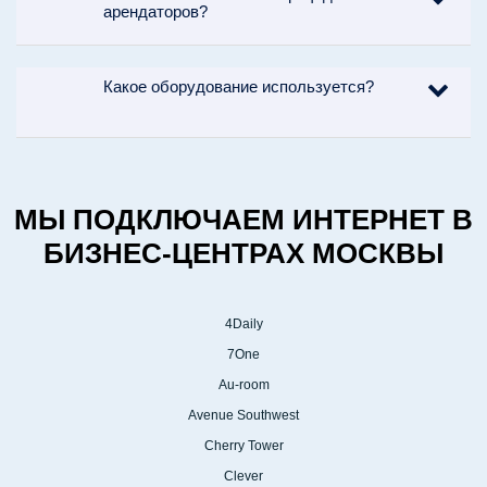
арендаторов?
1
Звоните и мы подробно
расскажем о подключении Wi-Fi
(Вайфай) и результате.
Какое оборудование используется?
МЫ ПОДКЛЮЧАЕМ ИНТЕРНЕТ В
БИЗНЕС-ЦЕНТРАХ МОСКВЫ
ВЫЕЗД И ЗАМЕР
4Daily
2
Мы проводим замеры
7One
нескольких сотовых операторов
Au-room
и подберем оператора с
Avenue Southwest
лучшими показателями сигнала
Cherry Tower
и скорости.
Clever