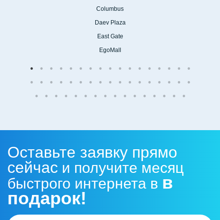
Columbus
Daev Plaza
East Gate
EgoMall
ПОДБОР ОБОРУДОВАНИЯ
3
Нам важен результат, поэтому
выезжаем с разными
комплектами оборудования.
Оставьте заявку прямо
сейчас
и получите месяц
в
быстрого интернета в
подарок!
МОНТАЖНЫЕ РАБОТЫ