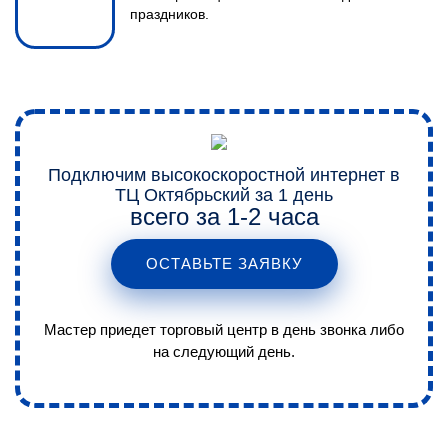
праздников.
ВЫЕЗД И ЗАМЕР
2
Мы проводим замеры
Подключим высокоскоростной интернет в
нескольких сотовых операторов
ТЦ Октябрьский за 1 день
всего за 1-2 часа
и подберем оператора с
лучшими показателями сигнала
ОСТАВЬТЕ ЗАЯВКУ
и скорости.
Мастер приедет торговый центр в день звонка либо
на следующий день.
ПОДБОР ОБОРУДОВАНИЯ