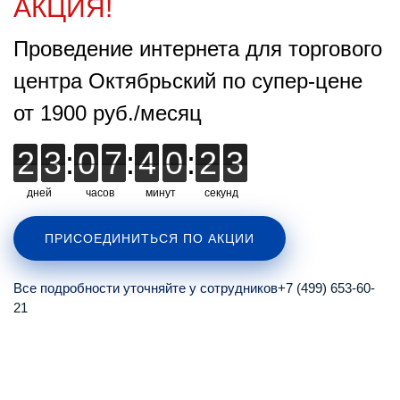
АКЦИЯ!
Проведение интернета для торгового
центра Октябрьский по супер-цене
от 1900 руб./месяц
2
2
3
3
:
0
0
7
7
:
4
4
0
0
:
2
2
2
2
2
2
дней
часов
минут
секунд
ПРИСОЕДИНИТЬСЯ ПО АКЦИИ
Все подробности уточняйте у сотрудников
+7 (499) 653-60-
21