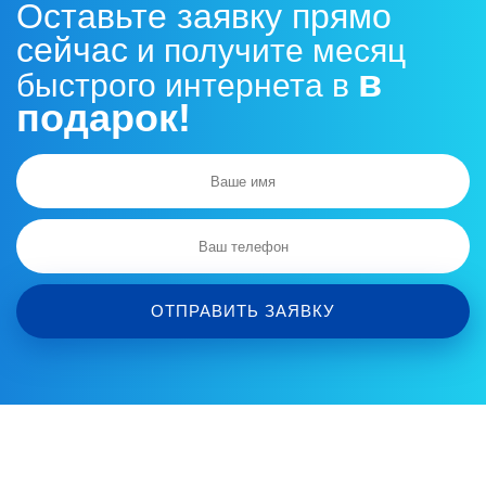
Оставьте заявку прямо
сейчас
и получите месяц
в
быстрого интернета в
подарок!
МОНТАЖНЫЕ РАБОТЫ
4
Инженер выполнит монтаж
спутниковой тарелки, заведет
кабеля в помещение и установит
Wi-Fi роутер.
ОТПРАВИТЬ ЗАЯВКУ
НАСТРОЙКА