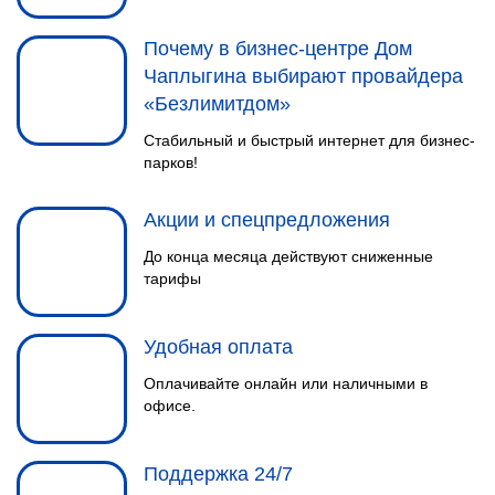
Почему в бизнес-центре Дом
Чаплыгина выбирают провайдера
«Безлимитдом»
Стабильный и быстрый интернет для бизнес-
НАСТРОЙКА
парков!
5
ОБОРУДОВАНИЯ
Настраиваем оборудование так,
Акции и спецпредложения
чтобы избежать возможных
До конца месяца действуют сниженные
сбоев при его работе.
тарифы
Удобная оплата
Оплачивайте онлайн или наличными в
офисе.
Поддержка 24/7
КОНСУЛЬТАЦИЯ