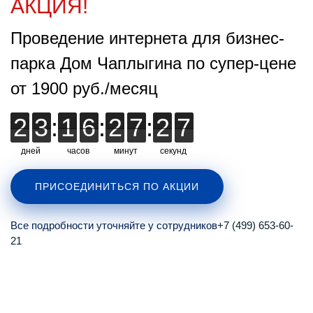
АКЦИЯ!
Проведение интернета для бизнес-
парка Дом Чаплыгина по супер-цене
от 1900 руб./месяц
2
2
3
3
:
1
1
6
6
:
2
2
7
7
:
2
2
2
6
6
6
дней
часов
минут
секунд
ПРИСОЕДИНИТЬСЯ ПО АКЦИИ
Все подробности уточняйте у сотрудников
+7 (499) 653-60-
21