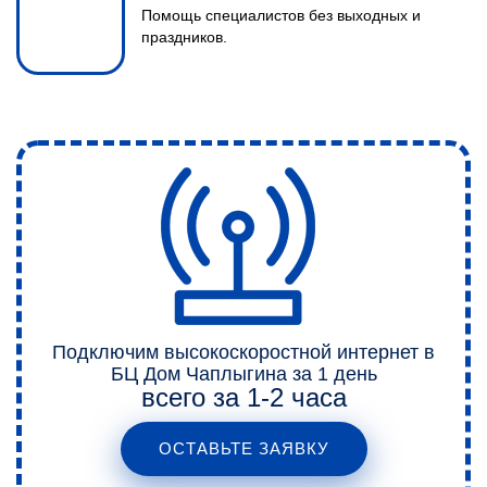
1
Помощь специалистов без выходных и
Звоните и мы подробно
праздников.
расскажем о подключении Wi-Fi
(Вайфай) и результате.
ВЫЕЗД И ЗАМЕР
2
Мы проводим замеры
Подключим высокоскоростной интернет в
нескольких сотовых операторов
БЦ Дом Чаплыгина за 1 день
всего за 1-2 часа
и подберем оператора с
лучшими показателями сигнала
ОСТАВЬТЕ ЗАЯВКУ
и скорости.