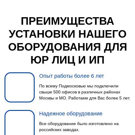
ПРЕИМУЩЕСТВА
УСТАНОВКИ НАШЕГО
ОБОРУДОВАНИЯ ДЛЯ
ЮР ЛИЦ И ИП
Опыт работы более 6 лет
МОНТАЖНЫЕ РАБОТЫ
По всему Подмосковью мы подключили
4
свыше 500 офисов в различных районах
Инженер выполнит монтаж
Москвы и МО. Работаем для Вас более 5 лет.
спутниковой тарелки, заведет
кабеля в помещение и установит
Надежное оборудование
Wi-Fi роутер.
Все оборудование было изготовлено на
российских заводах.