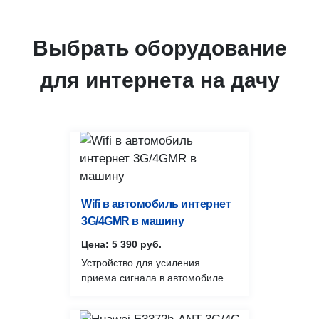
5
ОБОРУДОВАНИЯ
Настраиваем оборудование так,
Выбрать оборудование
чтобы избежать возможных
сбоев при его работе.
для интернета на дачу
Wifi в автомобиль интернет
3G/4GMR в машину
Цена: 5 390 руб.
Устройство для усиления
приема сигнала в автомобиле