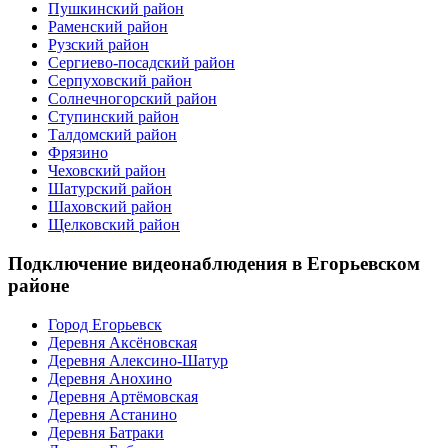
Пушкинский район
Раменский район
Рузский район
Сергиево-посадский район
Серпуховский район
Солнечногорский район
Ступинский район
Талдомский район
Фрязино
Чеховский район
Шатурский район
Шаховский район
Щелковский район
Подключение видеонаблюдения в Егорьевском
районе
Город Егорьевск
Деревня Аксёновская
Деревня Алексино-Шатур
Деревня Анохино
Деревня Артёмовская
Деревня Астанино
Деревня Батраки