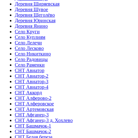
Деревня Ширяевская
Деревня Шувое
Деревня Щеголёво
Деревня Юринская
Деревня Янино
Село Круги
Село Куплиям
Село Лелечи
Село Лесково
Село Никиткино
Село Радовицы
Село Раменки
СНТ Авиатор
СНТ Авиатор-2
СНТ Авиатор-3
СНТ Авиатор-4
СНТ Аккорд
СНТ Алферово-2
СНТ Алферовское
СНТ Артемовская
СНТ Афганец-3
СНТ Афганец-3 д. Хохлево
СНТ Башмачок-1
СНТ Башмачок-2
СНТ Белая береза