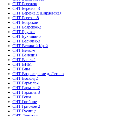
СНТ Бережок
СНТ Березка -3
СНТ Березка д.Ширяевская
СНТ Березка-8
СНТ Боярское
СНТ Боярское-2
СНТ Бруски
СНТ Букишино
СНТ Василек-3
СНТ Великий Край
СНТ Велком
СНТ Венеция
СНТ Взлет-2
СНТ ВИМ
СНТ Вим
СНТ Возрождение д. Летово
СНТ Восход 2
СНТ Гармала-1
СНТ Гармала-2
СНТ Гармала-3
СНТ Гоша
СНТ Грибное
СНТ Грибное-2
СНТ Гуслица
СНТ Двигатель