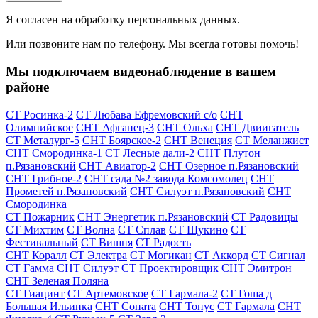
Я согласен на обработку персональных данных.
Или позвоните нам по телефону. Мы всегда готовы помочь!
Мы подключаем видеонаблюдение в вашем
районе
СТ Росинка-2
СТ Любава Ефремовский с/о
СНТ
Олимпийское
СНТ Афганец-3
СНТ Ольха
СНТ Двиигатель
СТ Металург-5
СНТ Боярское-2
СНТ Венеция
СТ Меланжист
СНТ Смородинка-1
СТ Лесные дали-2
СНТ Плутон
п.Рязановский
СНТ Авиатор-2
СНТ Озерное п.Рязановский
СНТ Грибное-2
СНТ сада №2 завода Комсомолец
СНТ
Прометей п.Рязановский
СНТ Силуэт п.Рязановский
СНТ
Смородинка
СТ Пожарник
СНТ Энергетик п.Рязановский
СТ Радовицы
СТ Михтим
СТ Волна
СТ Сплав
СТ Щукино
СТ
Фестивальный
СТ Вишня
СТ Радость
СНТ Коралл
СТ Электра
СТ Могикан
СТ Аккорд
СТ Сигнал
СТ Гамма
СНТ Силуэт
СТ Проектировщик
СНТ Эмитрон
СНТ Зеленая Поляна
СТ Гиацинт
СТ Артемовское
СТ Гармала-2
СТ Гоша д
Большая Ильинка
СНТ Соната
СНТ Тонус
СТ Гармала
СНТ