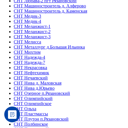
СНТ Любава-2 пгт Рязановский
СНТ Машиностроитель д. Алферово
СНТ Машиностроитель д. Каменская
СНТ Медик-3
СНТ Медик-4
СНТ Меланжист-1
СНТ Меланжист-2
СНТ Меланжист-3
СНТ Мелисса
СНТ Металлург д.Большая Ильинка
СНТ Михтим
СНТ Надежда-4
СНТ Надежда-7
СНТ Некрасовка
СНТ Нефтехимик
СНТ Нечаевский
СНТ Нива д. Маловская
СНТ Нива д.Юрьево
СНТ Озерное п.Рязановский
СНТ Олимпийский
СНТ Олимпийское
СНТ Ольха
СНТ Пластмассы
СНТ Плутон п.Рязановский
СНТ Полбинское