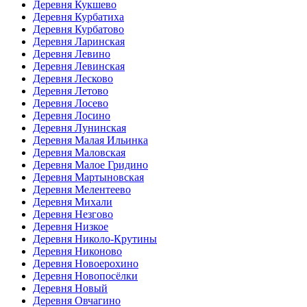
Деревня Кукшево
Деревня Курбатиха
Деревня Курбатово
Деревня Ларинская
Деревня Левино
Деревня Левинская
Деревня Лесково
Деревня Летово
Деревня Лосево
Деревня Лосино
Деревня Лунинская
Деревня Малая Ильинка
Деревня Маловская
Деревня Малое Гридино
Деревня Мартыновская
Деревня Мелентеево
Деревня Михали
Деревня Незгово
Деревня Низкое
Деревня Николо-Крутины
Деревня Никоново
Деревня Новоерохино
Деревня Новопосёлки
Деревня Новый
Деревня Овчагино