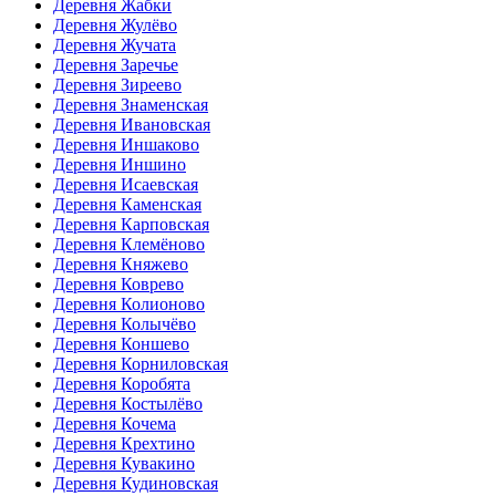
Деревня Жабки
Деревня Жулёво
Деревня Жучата
Деревня Заречье
Деревня Зиреево
Деревня Знаменская
Деревня Ивановская
Деревня Иншаково
Деревня Иншино
Деревня Исаевская
Деревня Каменская
Деревня Карповская
Деревня Клемёново
Деревня Княжево
Деревня Коврево
Деревня Колионово
Деревня Колычёво
Деревня Коншево
Деревня Корниловская
Деревня Коробята
Деревня Костылёво
Деревня Кочема
Деревня Крехтино
Деревня Кувакино
Деревня Кудиновская