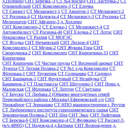
д.Полбино
СНТ Березка -3
СТ №4 Восход
СНТ Ласточка-2
СТ
Олимпийский
СНТ Комсомолец-3
СТ Елочка
СТ Связист
СТ Меланжист-1
СТ Авиатор-1
СТ Меланжист-2
СТ Росинка-4
СТ Надежда-4
СТ Меланжист-3
СТ Росинка
СТ
Мелиоратор
СНТ Афганец-3 д. Хохлево
СНТ Комсомолец-2
СТ Елочка-1
СТ Меланжист-4
СТ
Автомобилист
СТ Росинка-4б
СНТ Елочка-2
СТ Лотос
СНТ
Некрасовка
СТ Разлив
СТ МОГЭС
СТ Ягодка
СНТ Нечаевский
СНТ Лесное-4
СНТ
Комсомолец-1
СТ Медик-2
СНТ Жукова Гора
СНТ
Смородинка-2
СНТ Комсомолец
СНТ Кирпичики-33
СНТ
Кирпичики
СНТ Кирпичик
СТ Чистые пруды
СТ Весенний аромат
СНТ
Луниха
СТ Лесная Поляна-2
СТ №1 з-да Комсомолец
СТ
Яблонька-1
СНТ Труженик
СТ Солнышко
СТ Садовод
СНТ Башмачок-1
СНТ Фруктовый
СТ Незабудка
СТ
Башмачок-2
СТ Пластмассы
СНТ Щеголево-1
СНТ Нива д.
Маловская
СТ Яблонька
СТ Лептон
СТ Светлана
СТ Бруски
СТ Любава-2 (Общево многодетных семей
Первомайского района г.Москвы) Ефремовский с/о
СНТ
Урожайное
СТ Зернышко
СТ НПО машиностроения г. Реутов
СТ Люберецкого института горнохимического сырья
СНТ
Земляничная Поляна-2
СНТ Цна
СНТ Экос
СНТ Лифтовик
СТ Березка-6
СНТ Комсомолец-4
СТ Федякино
СТ Рассвет-5,
(в/ч 48905)
СТ Надежда-4 д.Батраки
СНТ Возрождение д.