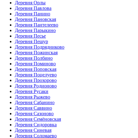
Деревня Орлы
Деревня Павлова
Деревня Панино
Деревня Пановская
Деревня Пантелеево
Деревня Парыкино
Деревня Песье
Деревня Пешур
Деревня Подрядниково
Деревня Пожинская
Деревня Полбино
Деревня Поминово
Деревня Поповская
Деревня Поцелуево
Деревня Прохорово
Деревня Родионово
Деревня Русаки
Деревня Рыжево
Деревня Сабанино
Деревня Саввино
Деревня Сазоново
Деревня Семёновская
Деревня Сидоровка
Деревня Синевая
Деревня Соломаево