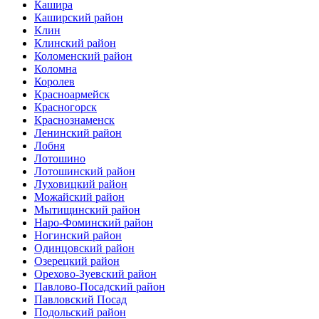
Кашира
Каширский район
Клин
Клинский район
Коломенский район
Коломна
Королев
Красноармейск
Красногорск
Краснознаменск
Ленинский район
Лобня
Лотошино
Лотошинский район
Луховицкий район
Можайский район
Мытищинский район
Наро-Фоминский район
Ногинский район
Одинцовский район
Озерецкий район
Орехово-Зуевский район
Павлово-Посадский район
Павловский Посад
Подольский район