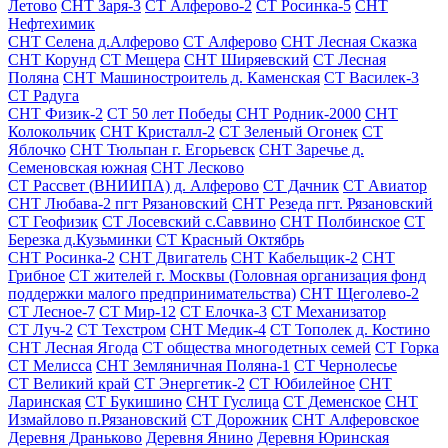
Летово
СНТ Заря-3
СТ Алферово-2
СТ Росинка-5
СНТ
Нефтехимик
СНТ Селена д.Алферово
СТ Алферово
СНТ Лесная Сказка
СНТ Корунд
СТ Мещера
СНТ Ширяевский
СТ Лесная
Поляна
СНТ Машиностроитель д. Каменская
СТ Василек-3
СТ Радуга
СНТ Физик-2
СТ 50 лет Победы
СНТ Родник-2000
СНТ
Колокольчик
СНТ Кристалл-2
СТ Зеленый Огонек
СТ
Яблочко
СНТ Тюльпан г. Егорьевск
СНТ Заречье д.
Семеновская южная
СНТ Лесково
СТ Рассвет (ВНИИПА) д. Алферово
СТ Дачник
СТ Авиатор
СНТ Любава-2 пгт Рязановский
СНТ Резеда пгт. Рязановский
СТ Геофизик
СТ Лосевский с.Саввино
СНТ Полбинское
СТ
Березка д.Кузьминки
СТ Красный Октябрь
СНТ Росинка-2
СНТ Двигатель
СНТ Кабельщик-2
СНТ
Грибное
СТ жителей г. Москвы (Головная организация фонд
поддержки малого предпринимательства)
СНТ Щеголево-2
СТ Лесное-7
СТ Мир-12
СТ Елочка-3
СТ Механизатор
СТ Луч-2
СТ Техстром
СНТ Медик-4
СТ Тополек д. Костино
СНТ Лесная Ягода
СТ общества многодетных семей
СТ Горка
СТ Мелисса
СНТ Земляничная Поляна-1
СТ Чернолесье
СТ Великий край
СТ Энергетик-2
СТ Юбилейное
СНТ
Ларинская
СТ Букишино
СНТ Гуслица
СТ Деменское
СНТ
Измайлово п.Рязановский
СТ Дорожник
СНТ Алферовское
Деревня Драньково
Деревня Янино
Деревня Юринская