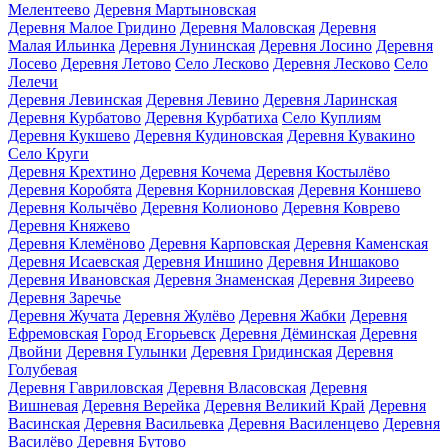
Мелентеево
Деревня Мартыновская
Деревня Малое Гридино
Деревня Маловская
Деревня
Малая Ильинка
Деревня Лунинская
Деревня Лосино
Деревня
Лосево
Деревня Летово
Село Лесково
Деревня Лесково
Село
Лелечи
Деревня Левинская
Деревня Левино
Деревня Ларинская
Деревня Курбатово
Деревня Курбатиха
Село Куплиям
Деревня Кукшево
Деревня Кудиновская
Деревня Кувакино
Село Круги
Деревня Крехтино
Деревня Кочема
Деревня Костылёво
Деревня Коробята
Деревня Корниловская
Деревня Коншево
Деревня Колычёво
Деревня Колионово
Деревня Коврево
Деревня Княжево
Деревня Клемёново
Деревня Карповская
Деревня Каменская
Деревня Исаевская
Деревня Иншино
Деревня Иншаково
Деревня Ивановская
Деревня Знаменская
Деревня Зиреево
Деревня Заречье
Деревня Жучата
Деревня Жулёво
Деревня Жабки
Деревня
Ефремовская
Город Егорьевск
Деревня Дёминская
Деревня
Двойни
Деревня Гулынки
Деревня Гридинская
Деревня
Голубевая
Деревня Гавриловская
Деревня Власовская
Деревня
Вишневая
Деревня Верейка
Деревня Великий Край
Деревня
Васинская
Деревня Васильевка
Деревня Василенцево
Деревня
Василёво
Деревня Бутово