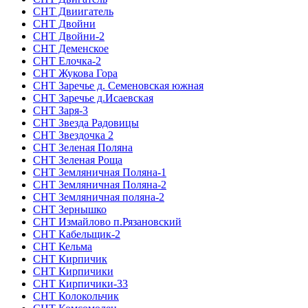
СНТ Двиигатель
СНТ Двойни
СНТ Двойни-2
СНТ Деменское
СНТ Елочка-2
СНТ Жукова Гора
СНТ Заречье д. Семеновская южная
СНТ Заречье д.Исаевская
СНТ Заря-3
СНТ Звезда Радовицы
СНТ Звездочка 2
СНТ Зеленая Поляна
СНТ Зеленая Роща
СНТ Земляничная Поляна-1
СНТ Земляничная Поляна-2
СНТ Земляничная поляна-2
СНТ Зернышко
СНТ Измайлово п.Рязановский
СНТ Кабельщик-2
СНТ Кельма
СНТ Кирпичик
СНТ Кирпичики
СНТ Кирпичики-33
СНТ Колокольчик