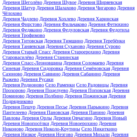
Деревня Щеголёво
Деревня Шувое
Деревня Ширяевская
Деревня Шатур
Деревня Шалахово
Деревня Чигарово
Деревня
Чёлохово
Деревня Чадлево
Деревня Хохлево
Деревня Харинская
Деревня Фирстово
Деревня Фильчаково
Деревня Фетюхино
Деревня Федякино
Деревня Федуловская
Деревня Федотиха
Деревня Трофимово
Деревня Титовская
Деревня Тимшино
Деревня Теребёнки
Деревня Таняевская
Деревня Суханово
Деревня Сурово
Деревня Старый Спасс
Деревня Староерохино
Деревня
Старовасилёво
Деревня Станинская
Деревня Спасс-Леоновщина
Деревня Соломаево
Деревня
Синевая
Деревня Сидоровка
Деревня Семёновская
Деревня
Сазоново
Деревня Саввино
Деревня Сабанино
Деревня
Рыжево
Деревня Русаки
Деревня Родионово
Село Раменки
Село Радовицы
Деревня
Прохорово
Деревня Поцелуево
Деревня Поповская
Деревня
Поминово
Деревня Полбино
Деревня Пожинская
Деревня
Подрядниково
Деревня Пешур
Деревня Песье
Деревня Парыкино
Деревня
Пантелеево
Деревня Пановская
Деревня Панино
Деревня
Павлова
Деревня Орлы
Деревня Овчагино
Деревня Новый
Деревня Новопосёлки
Деревня Новоерохино
Деревня
Никоново
Деревня Николо-Крутины
Село Никиткино
Деревня Низкое
Деревня Незгово
Деревня Михали
Деревня