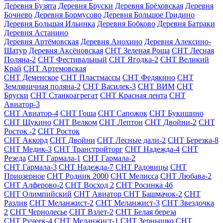
Деревня Бузята
Деревня Бруски
Деревня Брёховская
Деревня
Бочнево
Деревня Бормусово
Деревня Большое Гридино
Деревня Большая Ильинка
Деревня Бобково
Деревня Батраки
Деревня Астанино
Деревня Артёмовская
Деревня Анохино
Деревня Алексино-
Шатур
Деревня Аксёновская
СНТ Зеленая Роща
СНТ Лесная
Поляна-2
СНТ Фестивальный
СНТ Ягодка-2
СНТ Великий
Край
СНТ Артемовская
СНТ Деменское
СНТ Пластмассы
СНТ Федякино
СНТ
Земляничная поляна-2
СНТ Василек-3
СНТ ВИМ
СНТ
Бруски
СНТ Станкоагрегат
СНТ Красная лента
СНТ
Авиатор-3
СНТ Авиатор-4
СНТ Гоша
СНТ Сапожок
СНТ Букишино
СНТ Щукино
СНТ Велком
СНТ Лептон
СНТ Двойни-2
СНТ
Росток -2
СНТ Росток
СНТ Аккорд
СНТ Двойни
СНТ Лесные дали-2
СНТ Березка-8
СНТ Медик-3
СНТ Транстройторг
СНТ Надежда-4
СНТ
Резеда
СНТ Гармала-1
СНТ Гармала-2
СНТ Гармала-3
СНТ Надежда-7
СНТ Радовицы
СНТ
Приозерное
СНТ Родник 2000
СНТ Мелисса
СНТ Любава-2
СНТ Алферово-2
СНТ Восход 2
СНТ Росинка 4б
СНТ Олимпийский
СНТ Авиатор
СНТ Башмачок-2
СНТ
Разлив
СНТ Меланжист-2
СНТ Меланжист-3
СНТ Звездочка
2
СНТ Чернолесье
СНТ Взлет-2
СНТ Белая береза
СНТ Ручеек-4
СНТ Меланжист-1
СНТ Зернышко
СНТ