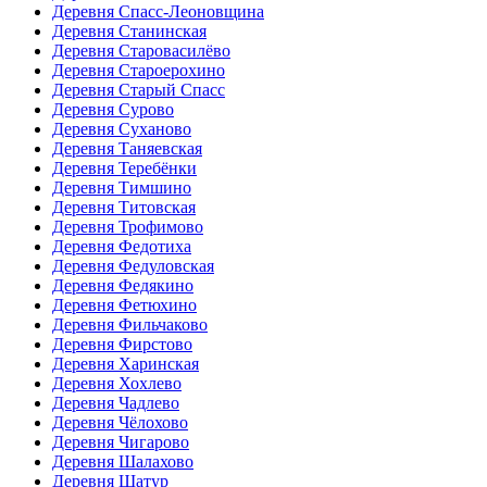
Деревня Спасс-Леоновщина
Деревня Станинская
Деревня Старовасилёво
Деревня Староерохино
Деревня Старый Спасс
Деревня Сурово
Деревня Суханово
Деревня Таняевская
Деревня Теребёнки
Деревня Тимшино
Деревня Титовская
Деревня Трофимово
Деревня Федотиха
Деревня Федуловская
Деревня Федякино
Деревня Фетюхино
Деревня Фильчаково
Деревня Фирстово
Деревня Харинская
Деревня Хохлево
Деревня Чадлево
Деревня Чёлохово
Деревня Чигарово
Деревня Шалахово
Деревня Шатур