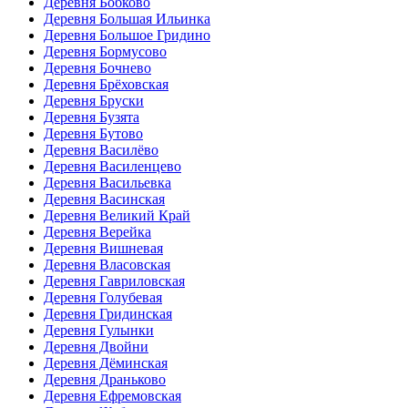
Деревня Бобково
Деревня Большая Ильинка
Деревня Большое Гридино
Деревня Бормусово
Деревня Бочнево
Деревня Брёховская
Деревня Бруски
Деревня Бузята
Деревня Бутово
Деревня Василёво
Деревня Василенцево
Деревня Васильевка
Деревня Васинская
Деревня Великий Край
Деревня Верейка
Деревня Вишневая
Деревня Власовская
Деревня Гавриловская
Деревня Голубевая
Деревня Гридинская
Деревня Гулынки
Деревня Двойни
Деревня Дёминская
Деревня Драньково
Деревня Ефремовская