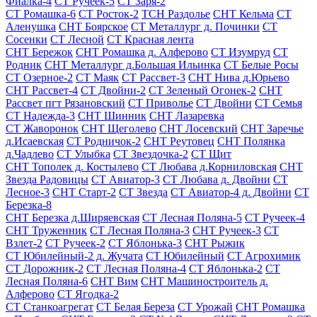
Фиалка-4
СТ Ручеек-5
СТ Заря-2
СТ Ромашка-6
СТ Росток-2
ТСН Раздолье
СНТ Кельма
СТ
Аленушка
СНТ Боярское
СТ Металлург д. Починки
СТ
Сосенки
СТ Лесной
СТ Красная лента
СНТ Бережок
СНТ Ромашка д. Алферово
СТ Изумруд
СТ
Родник
СНТ Металлург д.Большая Ильинка
СТ Белые Росы
СТ Озерное-2
СТ Маяк
СТ Рассвет-3
СНТ Нива д.Юрьево
СНТ Рассвет-4
СТ Двойни-2
СТ Зеленый Огонек-2
СНТ
Рассвет пгт Рязановский
СТ Приволье
СТ Двойни
СТ Семья
СТ Надежда-3
СНТ Шинник
СНТ Лазаревка
СТ Жаворонок
СНТ Щеголево
СНТ Лосевский
СНТ Заречье
д.Исаевская
СТ Родничок-2
СНТ Реутовец
СНТ Полянка
д.Чадлево
СТ Улыбка
СТ Звездочка-2
СТ Щит
СНТ Тополек д. Костылево
СТ Любава д.Корниловская
СНТ
Звезда Радовицы
СТ Авиатор-3
СТ Любава д. Двойни
СТ
Лесное-3
СНТ Старт-2
СТ Звезда
СТ Авиатор-4 д. Двойни
СТ
Березка-8
СНТ Березка д.Ширяевская
СТ Лесная Поляна-5
СТ Ручеек-4
СНТ Труженник
СТ Лесная Поляна-3
СНТ Ручеек-3
СТ
Взлет-2
СТ Ручеек-2
СТ Яблонька-3
СНТ Рыжик
СТ Юбилейный-2 д. Жучата
СТ Юбилейный
СТ Агрохимик
СТ Дорожник-2
СТ Лесная Поляна-4
СТ Яблонька-2
СТ
Лесная Поляна-6
СНТ Вим
СНТ Машиностроитель д.
Алферово
СТ Ягодка-2
СТ Станкоагрегат
СТ Белая Береза
СТ Урожай
СНТ Ромашка