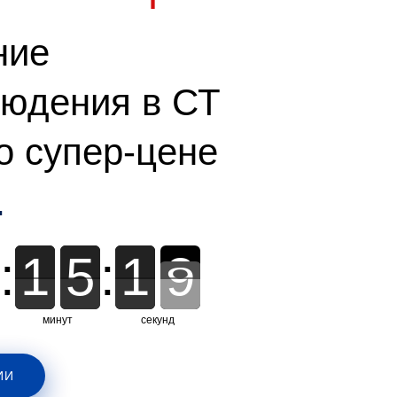
ние
юдения в СТ
о супер-цене
.
:
1
1
5
5
:
1
1
1
7
8
8
минут
секунд
ИИ