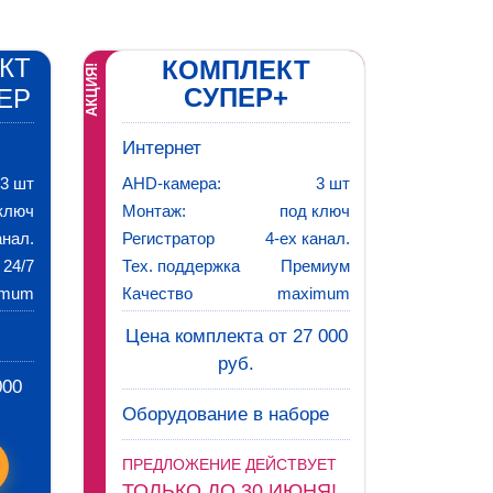
КТ
КОМПЛЕКТ
АКЦИЯ!
СУПЕР+
ЕР
Интернет
3 шт
AHD-камера:
3 шт
ключ
Монтаж:
под ключ
анал.
Регистратор
4-ех канал.
24/7
Тех. поддержка
Премиум
imum
Качество
maximum
Цена комплекта от 27 000
руб.
000
Оборудование в наборе
ПРЕДЛОЖЕНИЕ ДЕЙСТВУЕТ
ТОЛЬКО ДО 30 ИЮНЯ!