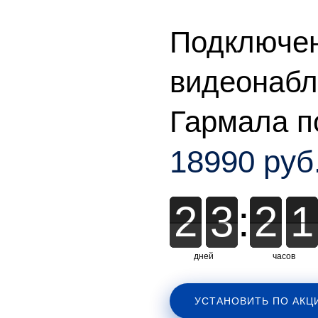
Подключе
видеонабл
Гармала п
18990 руб
2
2
3
3
:
2
2
1
1
дней
часов
УСТАНОВИТЬ ПО АКЦ