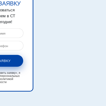
ЗАЯВКУ
зоваться
ем в СТ
егодня!
АЯВКУ
ить заявку», я
 персональных
политикой
ности