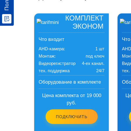
КОМПЛЕКТ
ЭКОНОМ
Что входит
Что
AHD-камера:
1 шт
AHD
Монтаж:
под ключ
Мон
Видеорегистратор
4-ех канал.
Вид
тех. поддержка
24/7
тех.
Оборудование в комплекте
Обо
Цена комплекта от 19 000
Це
руб.
ПОДКЛЮЧИТЬ