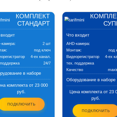
КОМПЛЕКТ
КОМПЛЕ
СТАНДАРТ
СУП
 входит
Что входит
-камера:
2 шт
AHD-камера:
таж:
под ключ
Монтаж:
под 
еорегистратор
4-ех канал.
Видеорегистратор
4-ех к
 поддержка
24/7
тех. поддержка
Качество
max
рудование в наборе
Оборудование в наборе
на комплекта от 23 000
руб.
Цена комплекта от 23 
руб.
ПОДКЛЮЧИТЬ
ПОДКЛЮЧИТЬ