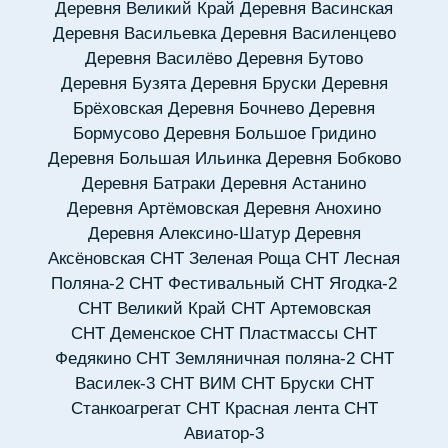
Деревня Великий Край
Деревня Васинская
Деревня Васильевка
Деревня Василенцево
Деревня Василёво
Деревня Бутово
Деревня Бузята
Деревня Бруски
Деревня
Брёховская
Деревня Бочнево
Деревня
Бормусово
Деревня Большое Гридино
Деревня Большая Ильинка
Деревня Бобково
Деревня Батраки
Деревня Астанино
Деревня Артёмовская
Деревня Анохино
Деревня Алексино-Шатур
Деревня
Аксёновская
СНТ Зеленая Роща
СНТ Лесная
Поляна-2
СНТ Фестивальный
СНТ Ягодка-2
СНТ Великий Край
СНТ Артемовская
СНТ Деменское
СНТ Пластмассы
СНТ
Федякино
СНТ Земляничная поляна-2
СНТ
Василек-3
СНТ ВИМ
СНТ Бруски
СНТ
Станкоагрегат
СНТ Красная лента
СНТ
Авиатор-3