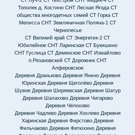
СТ Луч-2
СТ Техстром
СНТ Медик-4
СТ
Тополек д. Костино
СНТ Лесная Ягода
СТ
общества многодетных семей
СТ Горка
СТ
Мелисса
СНТ Земляничная Поляна-1
СТ
Чернолесье
СТ Великий край
СТ Энергетик-2
СТ
Юбилейное
СНТ Ларинская
СТ Букишино
СНТ Гуслица
СТ Деменское
СНТ Измайлово
п.Рязановский
СТ Дорожник
СНТ
Алферовское
Деревня Драньково
Деревня Янино
Деревня
Юринская
Деревня Щеголёво
Деревня
Шувое
Деревня Ширяевская
Деревня Шатур
Деревня Шалахово
Деревня Чигарово
Деревня Чёлохово
Деревня Чадлево
Деревня Хохлево
Деревня
Харинская
Деревня Фирстово
Деревня
Фильчаково
Деревня Фетюхино
Деревня