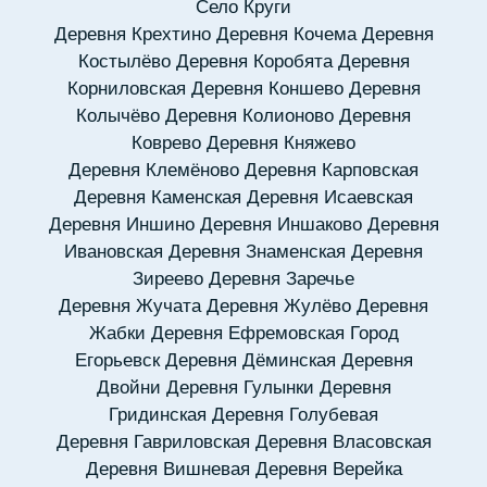
Село Круги
Деревня Крехтино
Деревня Кочема
Деревня
Костылёво
Деревня Коробята
Деревня
Корниловская
Деревня Коншево
Деревня
Колычёво
Деревня Колионово
Деревня
Коврево
Деревня Княжево
Деревня Клемёново
Деревня Карповская
Деревня Каменская
Деревня Исаевская
Деревня Иншино
Деревня Иншаково
Деревня
Ивановская
Деревня Знаменская
Деревня
Зиреево
Деревня Заречье
Деревня Жучата
Деревня Жулёво
Деревня
Жабки
Деревня Ефремовская
Город
Егорьевск
Деревня Дёминская
Деревня
Двойни
Деревня Гулынки
Деревня
Гридинская
Деревня Голубевая
Деревня Гавриловская
Деревня Власовская
Деревня Вишневая
Деревня Верейка