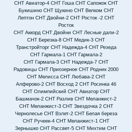
СНТ Авиатор-4
СНТ Гоша
СНТ Сапожок
СНТ
Букишино
СНТ Щукино
СНТ Велком
СНТ
Лептон
СНТ Двойни-2
СНТ Росток -2
СНТ
Росток
СНТ Аккорд
СНТ Двойни
СНТ Лесные дали-2
СНТ Березка-8
СНТ Медик-3
СНТ
Транстройторг
СНТ Надежда-4
СНТ Резеда
СНТ Гармала-1
СНТ Гармала-2
СНТ Гармала-3
СНТ Надежда-7
СНТ
Радовицы
СНТ Приозерное
СНТ Родник 2000
СНТ Мелисса
СНТ Любава-2
СНТ
Алферово-2
СНТ Восход 2
СНТ Росинка 4б
СНТ Олимпийский
СНТ Авиатор
СНТ
Башмачок-2
СНТ Разлив
СНТ Меланжист-2
СНТ Меланжист-3
СНТ Звездочка 2
СНТ
Чернолесье
СНТ Взлет-2
СНТ Белая береза
СНТ Ручеек-4
СНТ Меланжист-1
СНТ
Зернышко
СНТ Рассвет-5
СНТ Михтим
СНТ