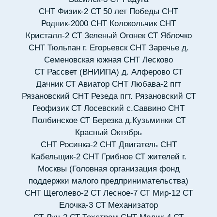
СНТ Физик-2
СТ 50 лет Победы
СНТ
Родник-2000
СНТ Колокольчик
СНТ
Кристалл-2
СТ Зеленый Огонек
СТ Яблочко
СНТ Тюльпан г. Егорьевск
СНТ Заречье д.
Семеновская южная
СНТ Лесково
СТ Рассвет (ВНИИПА) д. Алферово
СТ
Дачник
СТ Авиатор
СНТ Любава-2 пгт
Рязановский
СНТ Резеда пгт. Рязановский
СТ
Геофизик
СТ Лосевский с.Саввино
СНТ
Полбинское
СТ Березка д.Кузьминки
СТ
Красный Октябрь
СНТ Росинка-2
СНТ Двигатель
СНТ
Кабельщик-2
СНТ Грибное
СТ жителей г.
Москвы (Головная организация фонд
поддержки малого предпринимательства)
СНТ Щеголево-2
СТ Лесное-7
СТ Мир-12
СТ
Елочка-3
СТ Механизатор