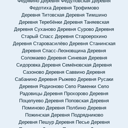
Федякино
Деревня Федуловская
Деревня
Федотиха
Деревня Трофимово
Деревня Титовская
Деревня Тимшино
Деревня Теребёнки
Деревня Таняевская
Деревня Суханово
Деревня Сурово
Деревня
Старый Спасс
Деревня Староерохино
Деревня Старовасилёво
Деревня Станинская
Деревня Спасс-Леоновщина
Деревня
Соломаево
Деревня Синевая
Деревня
Сидоровка
Деревня Семёновская
Деревня
Сазоново
Деревня Саввино
Деревня
Сабанино
Деревня Рыжево
Деревня Русаки
Деревня Родионово
Село Раменки
Село
Радовицы
Деревня Прохорово
Деревня
Поцелуево
Деревня Поповская
Деревня
Поминово
Деревня Полбино
Деревня
Пожинская
Деревня Подрядниково
Деревня Пешур
Деревня Песье
Деревня