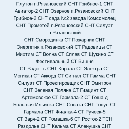
Плутон п.Рязановский
СНТ Грибное-1
СНТ
Авиатор-2
СНТ Озерное п.Рязановский
СНТ
Грибное-2
СНТ сада №2 завода Комсомолец
СНТ Прометей п.Рязановский
СНТ Силуэт
п.Рязановский
СНТ Смородинка
СТ Пожарник
СНТ
Энергетик п.Рязановский
СТ Радовицы
СТ
Михтим
СТ Волна
СТ Сплав
СТ Щукино
СТ
Фестивальный
СТ Вишня
СТ Радость
СНТ Коралл
СТ Электра
СТ
Могикан
СТ Аккорд
СТ Сигнал
СТ Гамма
СНТ
Силуэт
СТ Проектировщик
СНТ Эмитрон
СНТ Зеленая Поляна
СТ Гиацинт
СТ
Артемовское
СТ Гармала-2
СТ Гоша д
Большая Ильинка
СНТ Соната
СНТ Тонус
СТ
Гармала
СНТ Фиалка-4
СТ Ручеек-5
СТ Заря-2
СТ Ромашка-6
СТ Росток-2
ТСН
Раздолье
СНТ Кельма
СТ Аленушка
СНТ