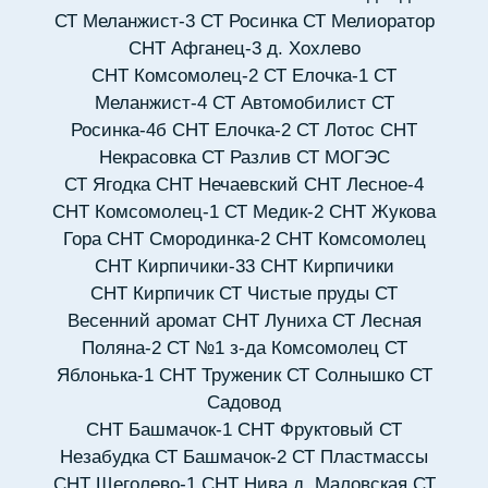
СТ Меланжист-3
СТ Росинка
СТ Мелиоратор
СНТ Афганец-3 д. Хохлево
СНТ Комсомолец-2
СТ Елочка-1
СТ
Меланжист-4
СТ Автомобилист
СТ
Росинка-4б
СНТ Елочка-2
СТ Лотос
СНТ
Некрасовка
СТ Разлив
СТ МОГЭС
СТ Ягодка
СНТ Нечаевский
СНТ Лесное-4
СНТ Комсомолец-1
СТ Медик-2
СНТ Жукова
Гора
СНТ Смородинка-2
СНТ Комсомолец
СНТ Кирпичики-33
СНТ Кирпичики
СНТ Кирпичик
СТ Чистые пруды
СТ
Весенний аромат
СНТ Луниха
СТ Лесная
Поляна-2
СТ №1 з-да Комсомолец
СТ
Яблонька-1
СНТ Труженик
СТ Солнышко
СТ
Садовод
СНТ Башмачок-1
СНТ Фруктовый
СТ
Незабудка
СТ Башмачок-2
СТ Пластмассы
СНТ Щеголево-1
СНТ Нива д. Маловская
СТ