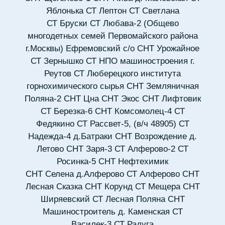
Яблонька
СТ Лептон
СТ Светлана
СТ Бруски
СТ Любава-2 (Общево
многодетных семей Первомайского района
г.Москвы) Ефремовский с/о
СНТ Урожайное
СТ Зернышко
СТ НПО машиностроения г.
Реутов
СТ Люберецкого института
горнохимического сырья
СНТ Земляничная
Поляна-2
СНТ Цна
СНТ Экос
СНТ Лифтовик
СТ Березка-6
СНТ Комсомолец-4
СТ
Федякино
СТ Рассвет-5, (в/ч 48905)
СТ
Надежда-4 д.Батраки
СНТ Возрождение д.
Летово
СНТ Заря-3
СТ Алферово-2
СТ
Росинка-5
СНТ Нефтехимик
СНТ Селена д.Алферово
СТ Алферово
СНТ
Лесная Сказка
СНТ Корунд
СТ Мещера
СНТ
Ширяевский
СТ Лесная Поляна
СНТ
Машиностроитель д. Каменская
СТ
Василек-3
СТ Радуга