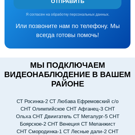
ОТПРАВИТЬ
Я согласен на обработку персональных данных.
Или позвоните нам по телефону. Мы
всегда готовы помочь!
МЫ ПОДКЛЮЧАЕМ
ВИДЕОНАБЛЮДЕНИЕ В ВАШЕМ
РАЙОНЕ
СТ Росинка-2
СТ Любава Ефремовский с/о
СНТ Олимпийское
СНТ Афганец-3
СНТ
Ольха
СНТ Двиигатель
СТ Металург-5
СНТ
Боярское-2
СНТ Венеция
СТ Меланжист
СНТ Смородинка-1
СТ Лесные дали-2
СНТ