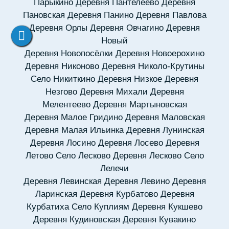
Парыкино
Деревня Пантелеево
Деревня
Пановская
Деревня Панино
Деревня Павлова
Деревня Орлы
Деревня Овчагино
Деревня
Новый
Деревня Новопосёлки
Деревня Новоерохино
Деревня Никоново
Деревня Николо-Крутины
Село Никиткино
Деревня Низкое
Деревня
Незгово
Деревня Михали
Деревня
Мелентеево
Деревня Мартыновская
Деревня Малое Гридино
Деревня Маловская
Деревня Малая Ильинка
Деревня Лунинская
Деревня Лосино
Деревня Лосево
Деревня
Летово
Село Лесково
Деревня Лесково
Село
Лелечи
Деревня Левинская
Деревня Левино
Деревня
Ларинская
Деревня Курбатово
Деревня
Курбатиха
Село Куплиям
Деревня Кукшево
Деревня Кудиновская
Деревня Кувакино