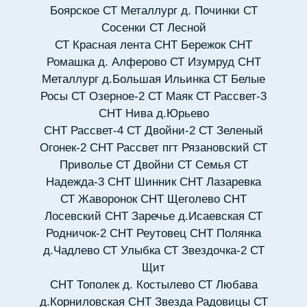
Боярское
СТ Металлург д. Починки
СТ
Сосенки
СТ Лесной
СТ Красная лента
СНТ Бережок
СНТ
Ромашка д. Алферово
СТ Изумруд
СНТ
Металлург д.Большая Ильинка
СТ Белые
Росы
СТ Озерное-2
СТ Маяк
СТ Рассвет-3
СНТ Нива д.Юрьево
СНТ Рассвет-4
СТ Двойни-2
СТ Зеленый
Огонек-2
СНТ Рассвет пгт Рязановский
СТ
Приволье
СТ Двойни
СТ Семья
СТ
Надежда-3
СНТ Шинник
СНТ Лазаревка
СТ Жаворонок
СНТ Щеголево
СНТ
Лосевский
СНТ Заречье д.Исаевская
СТ
Родничок-2
СНТ Реутовец
СНТ Полянка
д.Чадлево
СТ Улыбка
СТ Звездочка-2
СТ
Щит
СНТ Тополек д. Костылево
СТ Любава
д.Корниловская
СНТ Звезда Радовицы
СТ