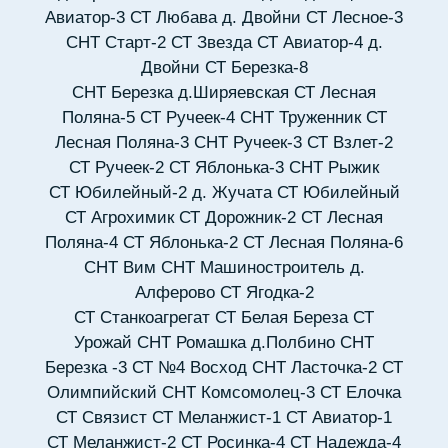
Авиатор-3
СТ Любава д. Двойни
СТ Лесное-3
СНТ Старт-2
СТ Звезда
СТ Авиатор-4 д.
Двойни
СТ Березка-8
СНТ Березка д.Ширяевская
СТ Лесная
Поляна-5
СТ Ручеек-4
СНТ Труженник
СТ
Лесная Поляна-3
СНТ Ручеек-3
СТ Взлет-2
СТ Ручеек-2
СТ Яблонька-3
СНТ Рыжик
СТ Юбилейный-2 д. Жучата
СТ Юбилейный
СТ Агрохимик
СТ Дорожник-2
СТ Лесная
Поляна-4
СТ Яблонька-2
СТ Лесная Поляна-6
СНТ Вим
СНТ Машиностроитель д.
Алферово
СТ Ягодка-2
СТ Станкоагрегат
СТ Белая Береза
СТ
Урожай
СНТ Ромашка д.Полбино
СНТ
Березка -3
СТ №4 Восход
СНТ Ласточка-2
СТ
Олимпийский
СНТ Комсомолец-3
СТ Елочка
СТ Связист
СТ Меланжист-1
СТ Авиатор-1
СТ Меланжист-2
СТ Росинка-4
СТ Надежда-4