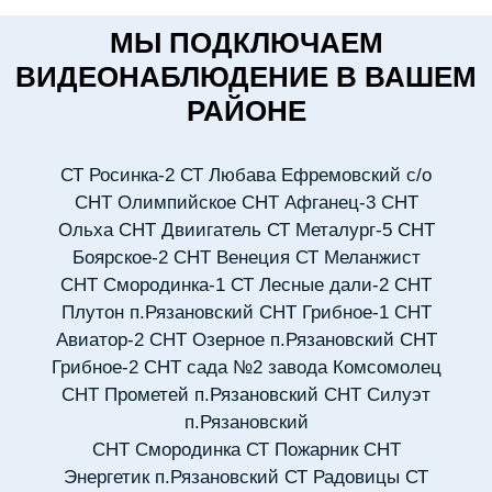
МЫ ПОДКЛЮЧАЕМ
ВИДЕОНАБЛЮДЕНИЕ В ВАШЕМ
РАЙОНЕ
СТ Росинка-2
СТ Любава Ефремовский с/о
СНТ Олимпийское
СНТ Афганец-3
СНТ
Ольха
СНТ Двиигатель
СТ Металург-5
СНТ
Боярское-2
СНТ Венеция
СТ Меланжист
СНТ Смородинка-1
СТ Лесные дали-2
СНТ
Плутон п.Рязановский
СНТ Грибное-1
СНТ
Авиатор-2
СНТ Озерное п.Рязановский
СНТ
Грибное-2
СНТ сада №2 завода Комсомолец
СНТ Прометей п.Рязановский
СНТ Силуэт
п.Рязановский
СНТ Смородинка
СТ Пожарник
СНТ
Энергетик п.Рязановский
СТ Радовицы
СТ