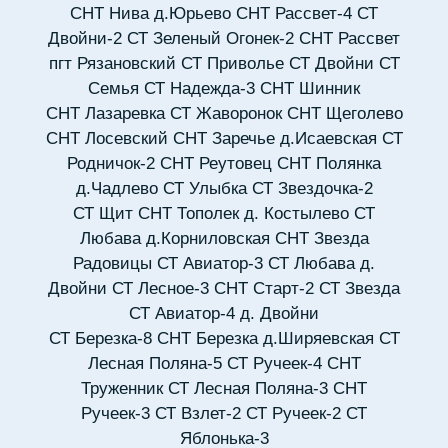
СНТ Нива д.Юрьево
СНТ Рассвет-4
СТ
Двойни-2
СТ Зеленый Огонек-2
СНТ Рассвет
пгт Рязановский
СТ Приволье
СТ Двойни
СТ
Семья
СТ Надежда-3
СНТ Шинник
СНТ Лазаревка
СТ Жаворонок
СНТ Щеголево
СНТ Лосевский
СНТ Заречье д.Исаевская
СТ
Родничок-2
СНТ Реутовец
СНТ Полянка
д.Чадлево
СТ Улыбка
СТ Звездочка-2
СТ Щит
СНТ Тополек д. Костылево
СТ
Любава д.Корниловская
СНТ Звезда
Радовицы
СТ Авиатор-3
СТ Любава д.
Двойни
СТ Лесное-3
СНТ Старт-2
СТ Звезда
СТ Авиатор-4 д. Двойни
СТ Березка-8
СНТ Березка д.Ширяевская
СТ
Лесная Поляна-5
СТ Ручеек-4
СНТ
Труженник
СТ Лесная Поляна-3
СНТ
Ручеек-3
СТ Взлет-2
СТ Ручеек-2
СТ
Яблонька-3