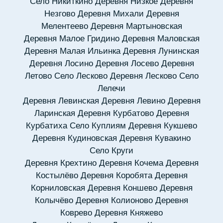
Село Никиткино
Деревня Низкое
Деревня
Незгово
Деревня Михали
Деревня
Мелентеево
Деревня Мартыновская
Деревня Малое Гридино
Деревня Маловская
Деревня Малая Ильинка
Деревня Лунинская
Деревня Лосино
Деревня Лосево
Деревня
Летово
Село Лесково
Деревня Лесково
Село
Лелечи
Деревня Левинская
Деревня Левино
Деревня
Ларинская
Деревня Курбатово
Деревня
Курбатиха
Село Куплиям
Деревня Кукшево
Деревня Кудиновская
Деревня Кувакино
Село Круги
Деревня Крехтино
Деревня Кочема
Деревня
Костылёво
Деревня Коробята
Деревня
Корниловская
Деревня Коншево
Деревня
Колычёво
Деревня Колионово
Деревня
Коврево
Деревня Княжево