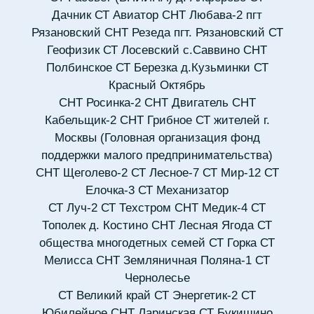
Дачник
СТ Авиатор
СНТ Любава-2 пгт
Рязановский
СНТ Резеда пгт. Рязановский
СТ
Геофизик
СТ Лосевский с.Саввино
СНТ
Полбинское
СТ Березка д.Кузьминки
СТ
Красный Октябрь
СНТ Росинка-2
СНТ Двигатель
СНТ
Кабельщик-2
СНТ Грибное
СТ жителей г.
Москвы (Головная организация фонд
поддержки малого предпринимательства)
СНТ Щеголево-2
СТ Лесное-7
СТ Мир-12
СТ
Елочка-3
СТ Механизатор
СТ Луч-2
СТ Техстром
СНТ Медик-4
СТ
Тополек д. Костино
СНТ Лесная Ягода
СТ
общества многодетных семей
СТ Горка
СТ
Мелисса
СНТ Земляничная Поляна-1
СТ
Чернолесье
СТ Великий край
СТ Энергетик-2
СТ
Юбилейное
СНТ Ларинская
СТ Букишино