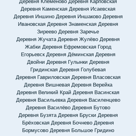
Деревня Клемёново
Деревня Карповская
Деревня Каменская
Деревня Исаевская
Деревня Иншино
Деревня Иншаково
Деревня
Ивановская
Деревня Знаменская
Деревня
Зиреево
Деревня Заречье
Деревня Жучата
Деревня Жулёво
Деревня
Жабки
Деревня Ефремовская
Город
Егорьевск
Деревня Дёминская
Деревня
Двойни
Деревня Гулынки
Деревня
Гридинская
Деревня Голубевая
Деревня Гавриловская
Деревня Власовская
Деревня Вишневая
Деревня Верейка
Деревня Великий Край
Деревня Васинская
Деревня Васильевка
Деревня Василенцево
Деревня Василёво
Деревня Бутово
Деревня Бузята
Деревня Бруски
Деревня
Брёховская
Деревня Бочнево
Деревня
Бормусово
Деревня Большое Гридино