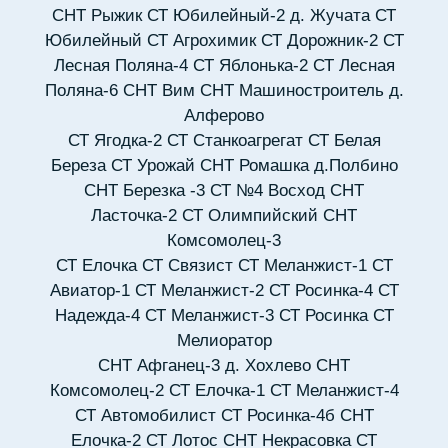
СНТ Рыжик
СТ Юбилейный-2 д. Жучата
СТ
Юбилейный
СТ Агрохимик
СТ Дорожник-2
СТ
Лесная Поляна-4
СТ Яблонька-2
СТ Лесная
Поляна-6
СНТ Вим
СНТ Машиностроитель д.
Алферово
СТ Ягодка-2
СТ Станкоагрегат
СТ Белая
Береза
СТ Урожай
СНТ Ромашка д.Полбино
СНТ Березка -3
СТ №4 Восход
СНТ
Ласточка-2
СТ Олимпийский
СНТ
Комсомолец-3
СТ Елочка
СТ Связист
СТ Меланжист-1
СТ
Авиатор-1
СТ Меланжист-2
СТ Росинка-4
СТ
Надежда-4
СТ Меланжист-3
СТ Росинка
СТ
Мелиоратор
СНТ Афганец-3 д. Хохлево
СНТ
Комсомолец-2
СТ Елочка-1
СТ Меланжист-4
СТ Автомобилист
СТ Росинка-4б
СНТ
Елочка-2
СТ Лотос
СНТ Некрасовка
СТ