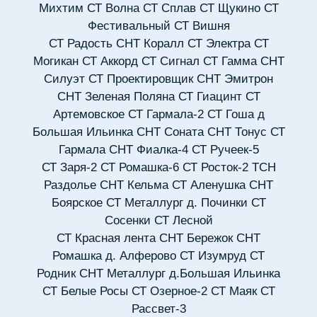
Михтим
СТ Волна
СТ Сплав
СТ Щукино
СТ
Фестивальный
СТ Вишня
СТ Радость
СНТ Коралл
СТ Электра
СТ
Могикан
СТ Аккорд
СТ Сигнал
СТ Гамма
СНТ
Силуэт
СТ Проектировщик
СНТ Эмитрон
СНТ Зеленая Поляна
СТ Гиацинт
СТ
Артемовское
СТ Гармала-2
СТ Гоша д
Большая Ильинка
СНТ Соната
СНТ Тонус
СТ
Гармала
СНТ Фиалка-4
СТ Ручеек-5
СТ Заря-2
СТ Ромашка-6
СТ Росток-2
ТСН
Раздолье
СНТ Кельма
СТ Аленушка
СНТ
Боярское
СТ Металлург д. Починки
СТ
Сосенки
СТ Лесной
СТ Красная лента
СНТ Бережок
СНТ
Ромашка д. Алферово
СТ Изумруд
СТ
Родник
СНТ Металлург д.Большая Ильинка
СТ Белые Росы
СТ Озерное-2
СТ Маяк
СТ
Рассвет-3