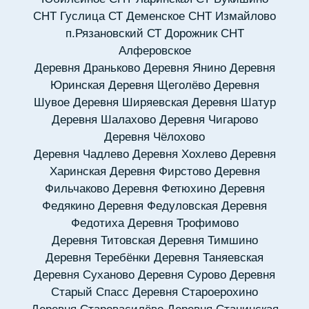
СНТ Гуслица
СТ Деменское
СНТ Измайлово
п.Рязановский
СТ Дорожник
СНТ
Алферовское
Деревня Драньково
Деревня Янино
Деревня
Юринская
Деревня Щеголёво
Деревня
Шувое
Деревня Ширяевская
Деревня Шатур
Деревня Шалахово
Деревня Чигарово
Деревня Чёлохово
Деревня Чадлево
Деревня Хохлево
Деревня
Харинская
Деревня Фирстово
Деревня
Фильчаково
Деревня Фетюхино
Деревня
Федякино
Деревня Федуловская
Деревня
Федотиха
Деревня Трофимово
Деревня Титовская
Деревня Тимшино
Деревня Теребёнки
Деревня Таняевская
Деревня Суханово
Деревня Сурово
Деревня
Старый Спасс
Деревня Староерохино