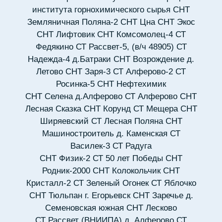
института горнохимического сырья
СНТ
Земляничная Поляна-2
СНТ Цна
СНТ Экос
СНТ Лифтовик
СНТ Комсомолец-4
СТ
Федякино
СТ Рассвет-5, (в/ч 48905)
СТ
Надежда-4 д.Батраки
СНТ Возрождение д.
Летово
СНТ Заря-3
СТ Алферово-2
СТ
Росинка-5
СНТ Нефтехимик
СНТ Селена д.Алферово
СТ Алферово
СНТ
Лесная Сказка
СНТ Корунд
СТ Мещера
СНТ
Ширяевский
СТ Лесная Поляна
СНТ
Машиностроитель д. Каменская
СТ
Василек-3
СТ Радуга
СНТ Физик-2
СТ 50 лет Победы
СНТ
Родник-2000
СНТ Колокольчик
СНТ
Кристалл-2
СТ Зеленый Огонек
СТ Яблочко
СНТ Тюльпан г. Егорьевск
СНТ Заречье д.
Семеновская южная
СНТ Лесково
СТ Рассвет (ВНИИПА) д. Алферово
СТ