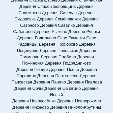
Деревня Старовасилёво
Деревня Станинская
Деревня Спасс-Леоновщина
Деревня
Соломаево
Деревня Синевая
Деревня
Сидоровка
Деревня Семёновская
Деревня
Сазоново
Деревня Саввино
Деревня
Сабанино
Деревня Рыжево
Деревня Русаки
Деревня Родионово
Село Раменки
Село
Радовицы
Деревня Прохорово
Деревня
Поцелуево
Деревня Поповская
Деревня
Поминово
Деревня Полбино
Деревня
Пожинская
Деревня Подрядниково
Деревня Пешур
Деревня Песье
Деревня
Парыкино
Деревня Пантелеево
Деревня
Пановская
Деревня Панино
Деревня Павлова
Деревня Орлы
Деревня Овчагино
Деревня
Новый
Деревня Новопосёлки
Деревня Новоерохино
Деревня Никоново
Деревня Николо-Крутины