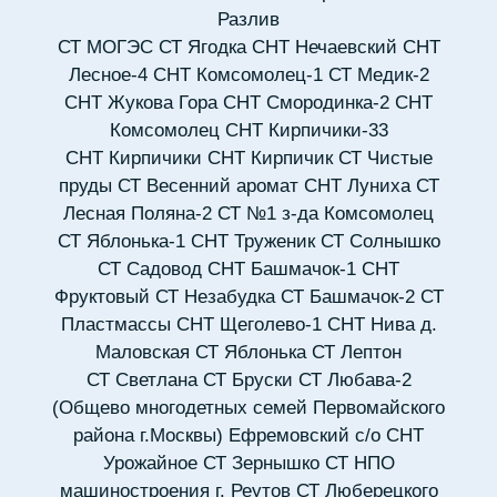
Разлив
СТ МОГЭС
СТ Ягодка
СНТ Нечаевский
СНТ
Лесное-4
СНТ Комсомолец-1
СТ Медик-2
СНТ Жукова Гора
СНТ Смородинка-2
СНТ
Комсомолец
СНТ Кирпичики-33
СНТ Кирпичики
СНТ Кирпичик
СТ Чистые
пруды
СТ Весенний аромат
СНТ Луниха
СТ
Лесная Поляна-2
СТ №1 з-да Комсомолец
СТ Яблонька-1
СНТ Труженик
СТ Солнышко
СТ Садовод
СНТ Башмачок-1
СНТ
Фруктовый
СТ Незабудка
СТ Башмачок-2
СТ
Пластмассы
СНТ Щеголево-1
СНТ Нива д.
Маловская
СТ Яблонька
СТ Лептон
СТ Светлана
СТ Бруски
СТ Любава-2
(Общево многодетных семей Первомайского
района г.Москвы) Ефремовский с/о
СНТ
Урожайное
СТ Зернышко
СТ НПО
машиностроения г. Реутов
СТ Люберецкого