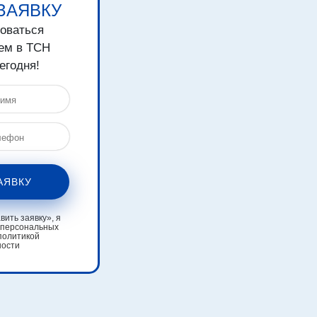
ЗАЯВКУ
зоваться
ем в ТСН
егодня!
АЯВКУ
ить заявку», я
 персональных
политикой
ности