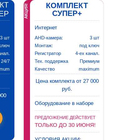
КТ
КОМПЛЕКТ
АКЦИЯ!
СУПЕР+
ЕР
Интернет
3 шт
AHD-камера:
3 шт
ключ
Монтаж:
под ключ
анал.
Регистратор
4-ех канал.
24/7
Тех. поддержка
Премиум
imum
Качество
maximum
Цена комплекта от 27 000
руб.
000
Оборудование в наборе
ПРЕДЛОЖЕНИЕ ДЕЙСТВУЕТ
ТОЛЬКО ДО 30 ИЮНЯ!
УСЛОВИЯ АКЦИИ: