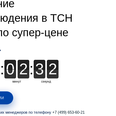
ние
людения в ТСН
по супер-цене
.
:
0
0
2
2
:
3
3
1
1
1
минут
секунд
ИИ
ших менеджеров по телефону
+7 (499) 653-60-21