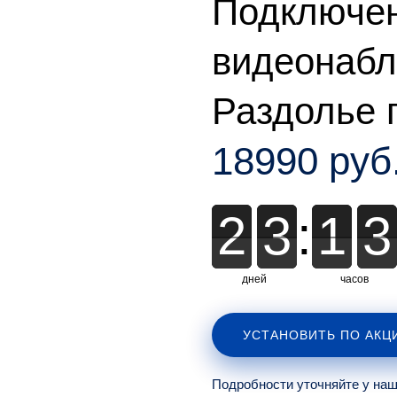
Подключе
видеонаб
Раздолье 
18990 руб
2
2
3
3
:
1
1
3
3
дней
часов
УСТАНОВИТЬ ПО АКЦ
Подробности уточняйте у на