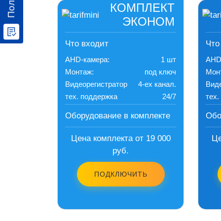
КОМПЛЕКТ
ЭКОНОМ
Что входит
Что
AHD-камера:
1 шт
AHD
Монтаж:
под ключ
Мон
Видеорегистратор
4-ех канал.
Вид
тех. поддержка
24/7
тех.
Оборудование в комплекте
Обо
Цена комплекта от 19 000
Це
руб.
ПОДКЛЮЧИТЬ