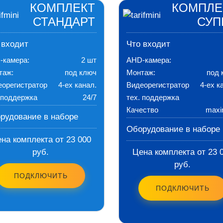
КОМПЛЕКТ
КОМПЛЕ
СТАНДАРТ
СУП
 входит
Что входит
-камера:
2 шт
AHD-камера:
таж:
под ключ
Монтаж:
под 
еорегистратор
4-ех канал.
Видеорегистратор
4-ех к
 поддержка
24/7
тех. поддержка
Качество
max
рудование в наборе
Оборудование в наборе
на комплекта от 23 000
руб.
Цена комплекта от 23 
руб.
ПОДКЛЮЧИТЬ
ПОДКЛЮЧИТЬ